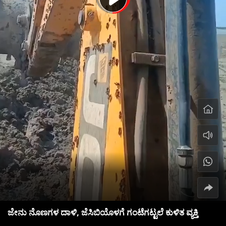
ಜೇನು ನೊಣಗಳ ದಾಳಿ, ಜೆಸಿಬಿಯೊಳಗೆ ಗಂಟೆಗಟ್ಟಲೆ ಕುಳಿತ ವ್ಯಕ್ತಿ