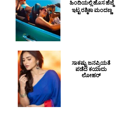
ಹಿಂದಿಯಲ್ಲಿ ಹೊಸ ಹೆಜ್ಜೆ
ಇಟ್ಟ ರಶ್ಮಿಕಾ ಮಂದಣ್ಣ
ಸಾಕಷ್ಟು ಜನಪ್ರಿಯತೆ
ಪಡೆದ ಕಯಾದು
ಲೋಹರ್