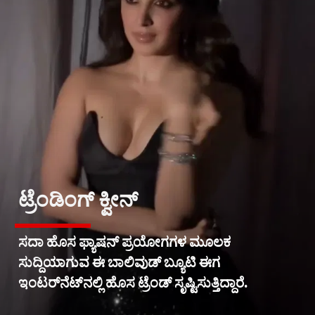
ಟ್ರೆಂಡಿಂಗ್ ಕ್ವೀನ್
ಸದಾ ಹೊಸ ಫ್ಯಾಷನ್ ಪ್ರಯೋಗಗಳ ಮೂಲಕ
ಸುದ್ದಿಯಾಗುವ ಈ ಬಾಲಿವುಡ್ ಬ್ಯೂಟಿ ಈಗ
ಇಂಟರ್‌ನೆಟ್‌ನಲ್ಲಿ ಹೊಸ ಟ್ರೆಂಡ್ ಸೃಷ್ಟಿಸುತ್ತಿದ್ದಾರೆ.