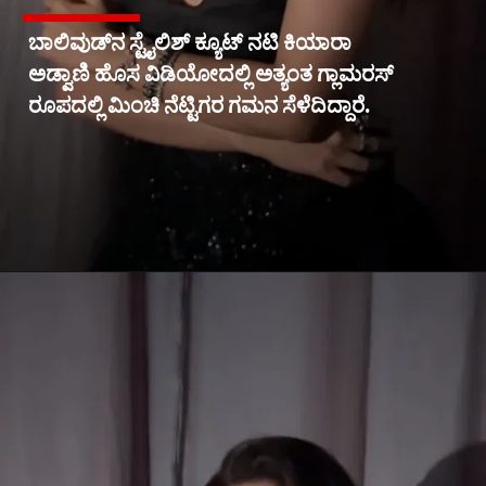
ಬಾಲಿವುಡ್‌ನ ಸ್ಟೈಲಿಶ್ ಕ್ಯೂಟ್ ನಟಿ ಕಿಯಾರಾ
ಅಡ್ವಾಣಿ ಹೊಸ ವಿಡಿಯೋದಲ್ಲಿ ಅತ್ಯಂತ ಗ್ಲಾಮರಸ್
ರೂಪದಲ್ಲಿ ಮಿಂಚಿ ನೆಟ್ಟಿಗರ ಗಮನ ಸೆಳೆದಿದ್ದಾರೆ.