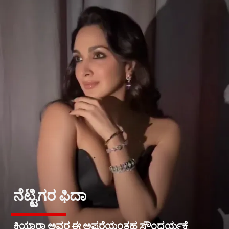
ನೆಟ್ಟಿಗರ ಫಿದಾ
ಕಿಯಾರಾ ಅವರ ಈ ಅಪ್ಸರೆಯಂತಹ ಸೌಂದರ್ಯಕ್ಕೆ