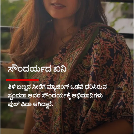
ಸೌಂದರ್ಯದ ಖನಿ
ತಿಳಿ ಬಣ್ಣದ ಸೀರೆಗೆ ಮ್ಯಾಚಿಂಗ್ ಒಡವೆ ಧರಿಸಿರುವ
ಸ್ಪಂದನಾ ಅವರ ಸೌಂದರ್ಯಕ್ಕೆ ಅಭಿಮಾನಿಗಳು
ಫುಲ್ ಫಿದಾ ಆಗಿದ್ದಾರೆ.