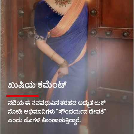
ಖುಷಿಯ ಕಮೆಂಟ್
ನಟಿಯ ಈ ನವವಧುವಿನ ತರಹದ ಅದ್ಭುತ ಲುಕ್
ನೋಡಿ ಅಭಿಮಾನಿಗಳು "ಸೌಂದರ್ಯದ ದೇವತೆ"
ಎಂದು ಹೊಗಳಿ ಕೊಂಡಾಡುತ್ತಿದ್ದಾರೆ.