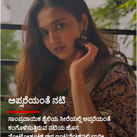
ಅಪ್ಸರೆಯಂತೆ ನಟಿ
ಸಾಂಪ್ರದಾಯಿಕ ಶೈಲಿಯ ಸೀರೆಯಲ್ಲಿ ಅಪ್ಸರೆಯಂತೆ
ಕಂಗೊಳಿಸುತ್ತಿರುವ ನಟಿಯ ಹೊಸ
ಫೋಟೋಶೂಟ್ ಈಗ ಇಂಟರ್ನೆಟ್‌ನಲ್ಲಿ ಭಾರೀ