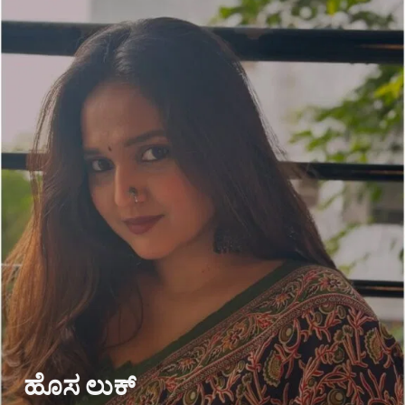
ಹೊಸ ಲುಕ್