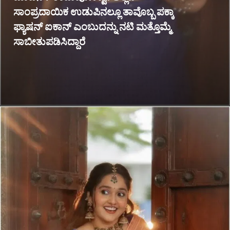
ಸಾಂಪ್ರದಾಯಿಕ ಉಡುಪಿನಲ್ಲೂ ತಾವೊಬ್ಬ ಪಕ್ಕಾ
ಫ್ಯಾಷನ್ ಐಕಾನ್ ಎಂಬುದನ್ನು ನಟಿ ಮತ್ತೊಮ್ಮೆ
ಸಾಬೀತುಪಡಿಸಿದ್ದಾರೆ