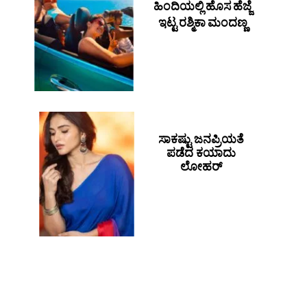
ಹಿಂದಿಯಲ್ಲಿ ಹೊಸ ಹೆಜ್ಜೆ
ಇಟ್ಟ ರಶ್ಮಿಕಾ ಮಂದಣ್ಣ
ಸಾಕಷ್ಟು ಜನಪ್ರಿಯತೆ
ಪಡೆದ ಕಯಾದು
ಲೋಹರ್