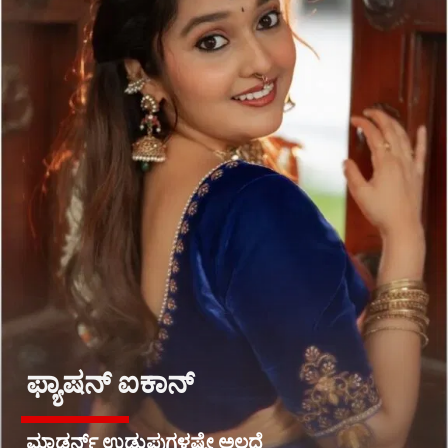
ಫ್ಯಾಷನ್ ಐಕಾನ್
ಮಾಡರ್ನ್ ಉಡುಪುಗಳಷ್ಟೇ ಅಲ್ಲದೆ