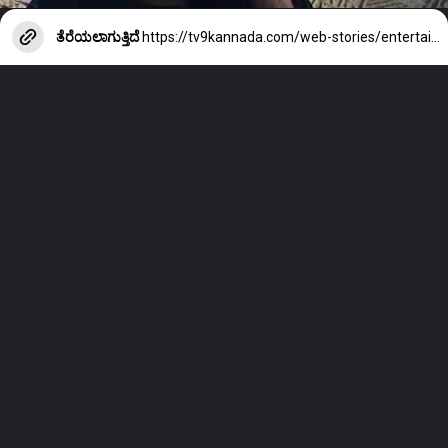
ತೆರೆಯಲಾಗುತ್ತಿದೆ
https://tv9kannada.com/web-stories/entertainment/urvasi-rautela-remuneration-to-dance-in-item-song-mcr