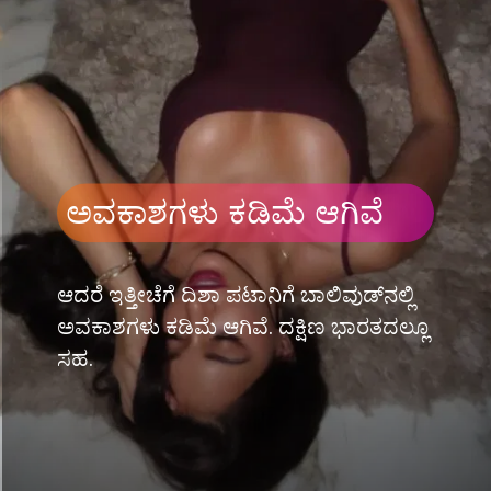
ಅವಕಾಶಗಳು ಕಡಿಮೆ ಆಗಿವೆ
ಆದರೆ ಇತ್ತೀಚೆಗೆ ದಿಶಾ ಪಟಾನಿಗೆ ಬಾಲಿವುಡ್​ನಲ್ಲಿ
ಅವಕಾಶಗಳು ಕಡಿಮೆ ಆಗಿವೆ. ದಕ್ಷಿಣ ಭಾರತದಲ್ಲೂ
ಸಹ.