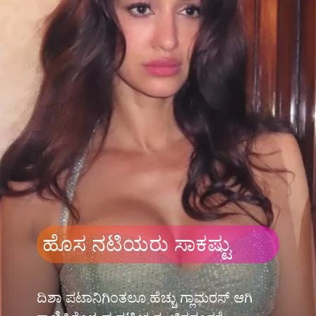
ಹೊಸ ನಟಿಯರು ಸಾಕಷ್ಟು
ದಿಶಾ ಪಟಾನಿಗಿಂತಲೂ ಹೆಚ್ಚು ಗ್ಲಾಮರಸ್ ಆಗಿ