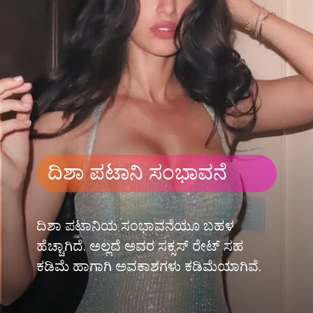
ದಿಶಾ ಪಟಾನಿ ಸಂಭಾವನೆ
ದಿಶಾ ಪಟಾನಿಯ ಸಂಭಾವನೆಯೂ ಬಹಳ
ಹೆಚ್ಚಾಗಿದೆ. ಅಲ್ಲದೆ ಅವರ ಸಕ್ಸಸ್ ರೇಟ್ ಸಹ
ಕಡಿಮೆ ಹಾಗಾಗಿ ಅವಕಾಶಗಳು ಕಡಿಮೆಯಾಗಿವೆ.