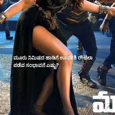
ಮೂರು ನಿಮಿಷದ ಹಾಡಿಗೆ ಊರ್ವಶಿ ರೌಟೆಲಾ
ಪಡೆವ ಸಂಭಾವನೆ ಎಷ್ಟು?