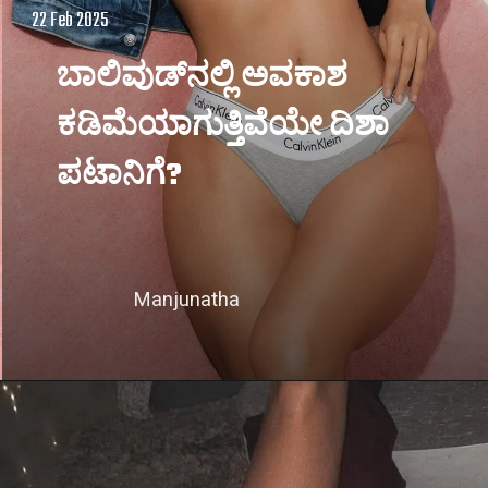
22 Feb 2025
ಬಾಲಿವುಡ್​ನಲ್ಲಿ ಅವಕಾಶ
ಕಡಿಮೆಯಾಗುತ್ತಿವೆಯೇ ದಿಶಾ
ಪಟಾನಿಗೆ?
Manjunatha