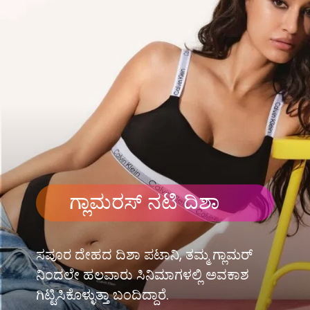
ಗ್ಲಾಮರಸ್ ನಟಿ ದಿಶಾ
ಸಪೂರ ದೇಹದ ದಿಶಾ ಪಟಾನಿ, ತಮ್ಮ ಗ್ಲಾಮರ್​
ನಿಂದಲೇ ಹಲವಾರು ಸಿನಿಮಾಗಳಲ್ಲಿ ಅವಕಾಶ
ಗಿಟ್ಟಿಸಿಕೊಳ್ಳುತ್ತಾ ಬಂದಿದ್ದಾರೆ.