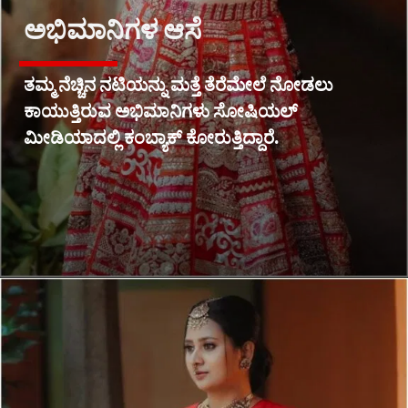
ಅಭಿಮಾನಿಗಳ ಆಸೆ
ತಮ್ಮ ನೆಚ್ಚಿನ ನಟಿಯನ್ನು ಮತ್ತೆ ತೆರೆಮೇಲೆ ನೋಡಲು
ಕಾಯುತ್ತಿರುವ ಅಭಿಮಾನಿಗಳು ಸೋಷಿಯಲ್
ಮೀಡಿಯಾದಲ್ಲಿ ಕಂಬ್ಯಾಕ್ ಕೋರುತ್ತಿದ್ದಾರೆ.