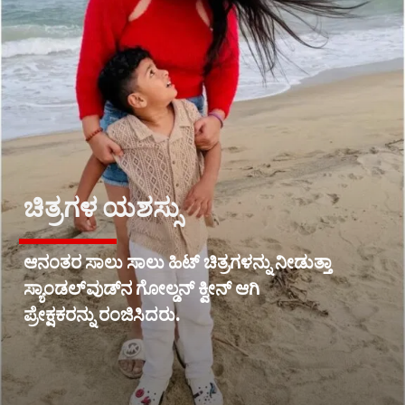
ಚಿತ್ರಗಳ ಯಶಸ್ಸು
ಆನಂತರ ಸಾಲು ಸಾಲು ಹಿಟ್ ಚಿತ್ರಗಳನ್ನು ನೀಡುತ್ತಾ
ಸ್ಯಾಂಡಲ್‌ವುಡ್‌ನ ಗೋಲ್ಡನ್ ಕ್ವೀನ್ ಆಗಿ
ಪ್ರೇಕ್ಷಕರನ್ನು ರಂಜಿಸಿದರು.