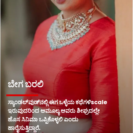
ಬೇಗ ಬರಲಿ
ಸ್ಯಾಂಡಲ್‌ವುಡ್‌ನಲ್ಲಿ ಈಗ ಒಳ್ಳೆಯ ಕಥೆಗಳಿscale
ಇರುವುದರಿಂದ ಅಮೂಲ್ಯ ಅವರು ಶೀಘ್ರದಲ್ಲೇ
ಹೊಸ ಸಿನಿಮಾ ಒಪ್ಪಿಕೊಳ್ಳಲಿ ಎಂದು
ಹಾರೈಸುತ್ತಿದ್ದಾರೆ.