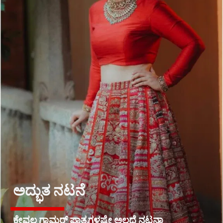
ಅದ್ಭುತ ನಟನೆ
ಕೇವಲ ಗ್ಲಾಮರ್ ಪಾತ್ರಗಳಷ್ಟೇ ಅಲ್ಲದೆ ನಟನಾ