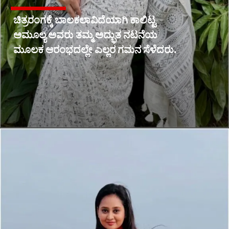
ಚಿತ್ರರಂಗಕ್ಕೆ ಬಾಲಕಲಾವಿದೆಯಾಗಿ ಕಾಲಿಟ್ಟ
ಅಮೂಲ್ಯ ಅವರು ತಮ್ಮ ಅದ್ಭುತ ನಟನೆಯ
ಮೂಲಕ ಆರಂಭದಲ್ಲೇ ಎಲ್ಲರ ಗಮನ ಸೆಳೆದರು.