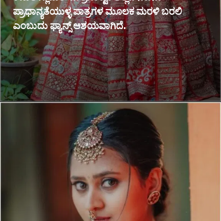
ಪ್ರಾಧಾನ್ಯತೆಯುಳ್ಳ ಪಾತ್ರಗಳ ಮೂಲಕ ಮರಳಿ ಬರಲಿ
ಎಂಬುದು ಫ್ಯಾನ್ಸ್ ಆಶಯವಾಗಿದೆ.