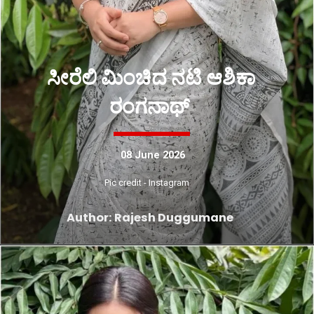
ಸೀರೆಲಿ ಮಿಂಚಿದ ನಟಿ ಆಶಿಕಾ
ರಂಗನಾಥ್
08 June 2026
Pic credit - Instagram
Author: Rajesh Duggumane