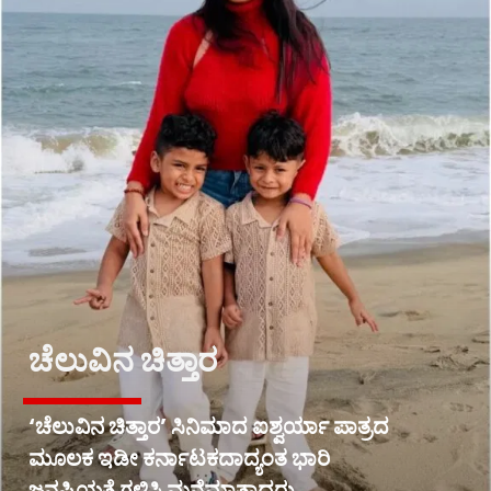
ಚೆಲುವಿನ ಚಿತ್ತಾರ
‘ಚೆಲುವಿನ ಚಿತ್ತಾರ’ ಸಿನಿಮಾದ ಐಶ್ವರ್ಯಾ ಪಾತ್ರದ
ಮೂಲಕ ಇಡೀ ಕರ್ನಾಟಕದಾದ್ಯಂತ ಭಾರಿ
ಜನಪ್ರಿಯತೆ ಗಳಿಸಿ ಮನೆಮಾತಾದರು.