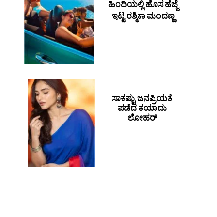
ಹಿಂದಿಯಲ್ಲಿ ಹೊಸ ಹೆಜ್ಜೆ
ಇಟ್ಟ ರಶ್ಮಿಕಾ ಮಂದಣ್ಣ
ಸಾಕಷ್ಟು ಜನಪ್ರಿಯತೆ
ಪಡೆದ ಕಯಾದು
ಲೋಹರ್