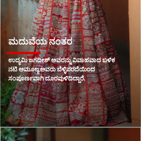
ಮದುವೆಯ ನಂತರ
ಉದ್ಯಮಿ ಜಗದೀಶ್ ಅವರನ್ನು ವಿವಾಹವಾದ ಬಳಿಕ
ನಟಿ ಅಮೂಲ್ಯ ಅವರು ಬೆಳ್ಳಿಪರದೆಯಿಂದ
ಸಂಪೂರ್ಣವಾಗಿ ದೂರವುಳಿದಿದ್ದಾರೆ.