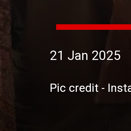
21 Jan 2025
Pic credit - Ins
Pic credit - Ins