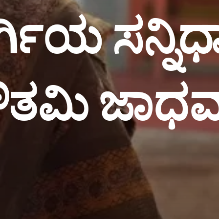
ಗಿಯ ಸನ್ನಿಧಾ
ೌತಮಿ ಜಾಧ