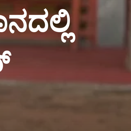
ನದಲ್ಲಿ
ವ್