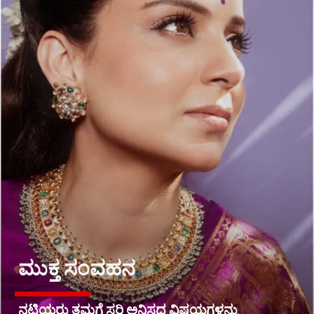
ಮುಕ್ತ ಸಂವಹನ
ನಟಿಯರು ತಮಗೆ ಸರಿ ಅನಿಸದ ವಿಷಯಗಳನ್ನು