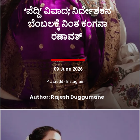
‘ಪೆದ್ದಿ’ ವಿವಾದ; ನಿರ್ದೇಶಕನ
ಬೆಂಬಲಕ್ಕೆ ನಿಂತ ಕಂಗನಾ
ರಣಾವತ್
09 June 2026
Pic credit - Instagram
Author: Rajesh Duggumane