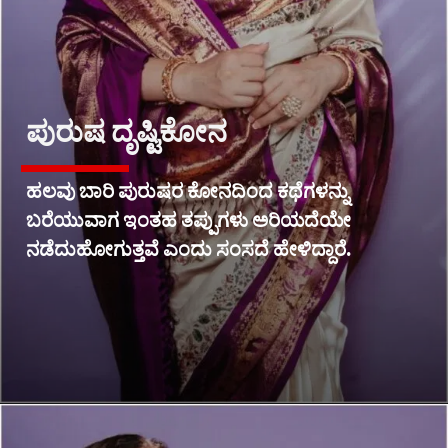
ಪುರುಷ ದೃಷ್ಟಿಕೋನ
ಹಲವು ಬಾರಿ ಪುರುಷರ ಕೋನದಿಂದ ಕಥೆಗಳನ್ನು
ಬರೆಯುವಾಗ ಇಂತಹ ತಪ್ಪುಗಳು ಅರಿಯದೆಯೇ
ನಡೆದುಹೋಗುತ್ತವೆ ಎಂದು ಸಂಸದೆ ಹೇಳಿದ್ದಾರೆ.