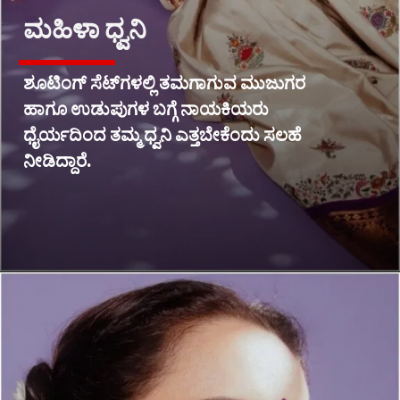
ಮಹಿಳಾ ಧ್ವನಿ
ಶೂಟಿಂಗ್ ಸೆಟ್‌ಗಳಲ್ಲಿ ತಮಗಾಗುವ ಮುಜುಗರ
ಹಾಗೂ ಉಡುಪುಗಳ ಬಗ್ಗೆ ನಾಯಕಿಯರು
ಧೈರ್ಯದಿಂದ ತಮ್ಮ ಧ್ವನಿ ಎತ್ತಬೇಕೆಂದು ಸಲಹೆ
ನೀಡಿದ್ದಾರೆ.