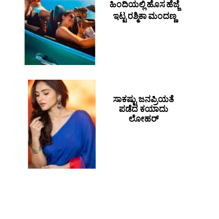
ಹಿಂದಿಯಲ್ಲಿ ಹೊಸ ಹೆಜ್ಜೆ
ಇಟ್ಟ ರಶ್ಮಿಕಾ ಮಂದಣ್ಣ
ಸಾಕಷ್ಟು ಜನಪ್ರಿಯತೆ
ಪಡೆದ ಕಯಾದು
ಲೋಹರ್