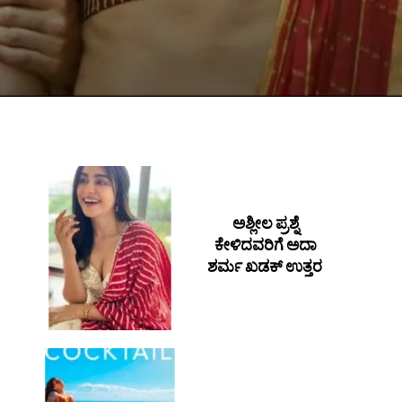
ಅಶ್ಲೀಲ ಪ್ರಶ್ನೆ
ಕೇಳಿದವರಿಗೆ ಅದಾ
ಶರ್ಮ ಖಡಕ್ ಉತ್ತರ