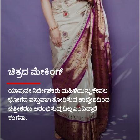
ಚಿತ್ರದ ಮೇಕಿಂಗ್
ಯಾವುದೇ ನಿರ್ದೇಶಕರು ಮಹಿಳೆಯನ್ನು ಕೇವಲ
ಭೋಗದ ವಸ್ತುವಾಗಿ ತೋರಿಸುವ ಉದ್ದೇಶದಿಂದ
ಚಿತ್ರೀಕರಣ ಆರಂಭಿಸುವುದಿಲ್ಲ ಎಂದಿದ್ದಾರೆ
ಕಂಗನಾ.