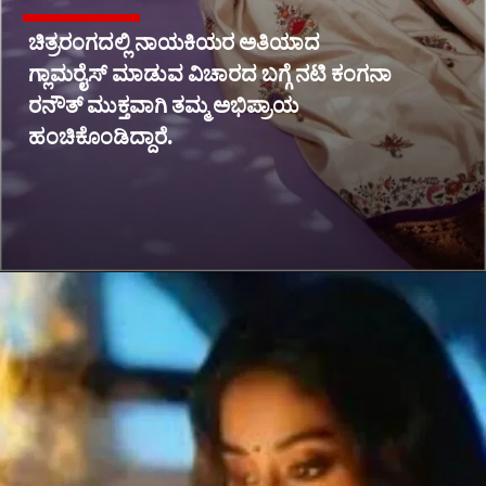
ಚಿತ್ರರಂಗದಲ್ಲಿ ನಾಯಕಿಯರ ಅತಿಯಾದ
ಗ್ಲಾಮರೈಸ್ ಮಾಡುವ ವಿಚಾರದ ಬಗ್ಗೆ ನಟಿ ಕಂಗನಾ
ರನೌತ್ ಮುಕ್ತವಾಗಿ ತಮ್ಮ ಅಭಿಪ್ರಾಯ
ಹಂಚಿಕೊಂಡಿದ್ದಾರೆ.