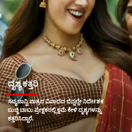
ದೃಶ್ಯ ಕತ್ತರಿ
ಸದ್ಯ ಜಾನ್ವಿ ಪಾತ್ರದ ವಿವಾದದ ಬೆನ್ನಲ್ಲೇ ನಿರ್ದೇಶಕ
ಬುಚ್ಚಿ ಬಾಬು ಪ್ರೇಕ್ಷಕರಲ್ಲಿ ಕ್ಷಮೆ ಕೇಳಿ ದೃಶ್ಯಗಳನ್ನು
ಕತ್ತರಿಸಿದ್ದಾರೆ.