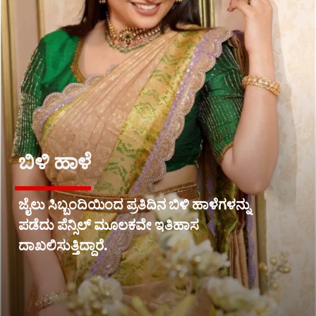
ಬಿಳಿ ಹಾಳೆ
ಜೈಲು ಸಿಬ್ಬಂದಿಯಿಂದ ಪ್ರತಿದಿನ ಬಿಳಿ ಹಾಳೆಗಳನ್ನು
ಪಡೆದು ಪೆನ್ಸಿಲ್ ಮೂಲಕವೇ ಇತಿಹಾಸ
ದಾಖಲಿಸುತ್ತಿದ್ದಾರೆ.