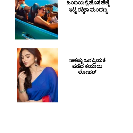
ಹಿಂದಿಯಲ್ಲಿ ಹೊಸ ಹೆಜ್ಜೆ
ಇಟ್ಟ ರಶ್ಮಿಕಾ ಮಂದಣ್ಣ
ಸಾಕಷ್ಟು ಜನಪ್ರಿಯತೆ
ಪಡೆದ ಕಯಾದು
ಲೋಹರ್