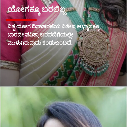
ಯೋಗಕ್ಕೂ ಬರಲಿಲ್ಲ
ವಿಶ್ವ ಯೋಗ ದಿನಾಚರಣೆಯ ವಿಶೇಷ ಅಭ್ಯಾಸಕ್ಕೂ
ಬಾರದೇ ಪವಿತ್ರಾ ಬರವಣಿಗೆಯಲ್ಲೇ
ಮುಳುಗಿರುವುದು ಕಂಡುಬಂದಿದೆ.