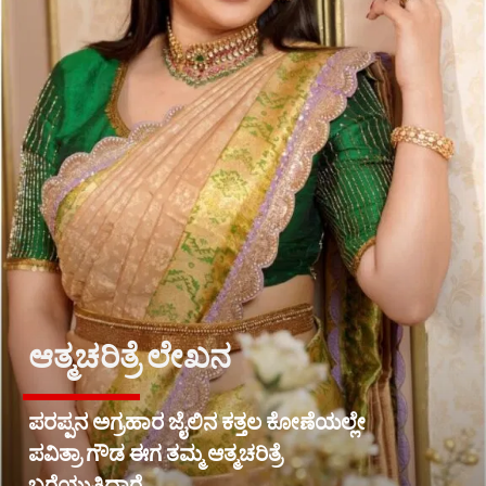
ಆತ್ಮಚರಿತ್ರೆ ಲೇಖನ
ಪರಪ್ಪನ ಅಗ್ರಹಾರ ಜೈಲಿನ ಕತ್ತಲ ಕೋಣೆಯಲ್ಲೇ
ಪವಿತ್ರಾ ಗೌಡ ಈಗ ತಮ್ಮ ಆತ್ಮಚರಿತ್ರೆ
ಬರೆಯುತ್ತಿದ್ದಾರೆ.