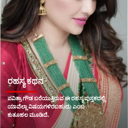
ರಹಸ್ಯ ಕಥನ
ಪವಿತ್ರಾ ಗೌಡ ಬರೆಯುತ್ತಿರುವ ಈ ರಹಸ್ಯ ಪುಸ್ತಕದಲ್ಲಿ
ಯಾವೆಲ್ಲಾ ವಿಷಯಗಳಿರಬಹುದು ಎಂಬ
ಕುತೂಹಲ ಮೂಡಿದೆ.