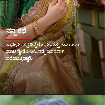
ನನ್ನ ಕಥೆ
ತಾನೇನು, ತನ್ನ ಹಿನ್ನೆಲೆ ಏನು ಮತ್ತು ತಾನು ಏನು
ಮಾಡಿದ್ದೇನೆ ಎಂಬುದನ್ನು ವಿವರವಾಗಿ
ಬರೆಯುತ್ತಿದ್ದಾರೆ.