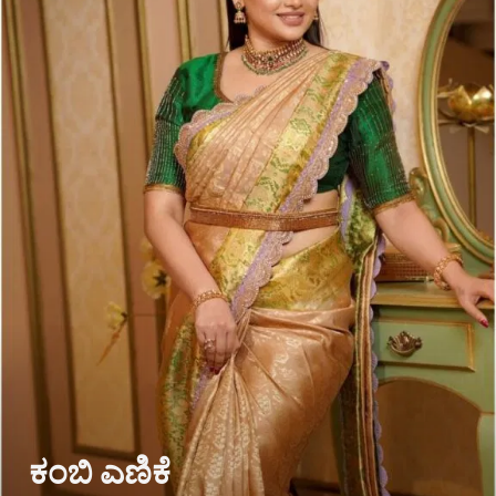
ಕಂಬಿ ಎಣಿಕೆ