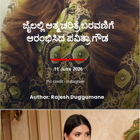
ಜೈಲಲ್ಲಿ ಆತ್ಮ ಚರಿತ್ರೆ ಬರವಣಿಗೆ
ಆರಂಭಿಸಿದ ಪವಿತ್ರಾ ಗೌಡ
11 June 2026
Pic credit - Instagram
Author: Rajesh Duggumane