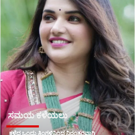
ಸಮಯ ಕಳೆಯಲು
ಕಳೆದ ಒಂದು ತಿಂಗಳಿನಿಂದ ನಿರಂತರವಾಗಿ