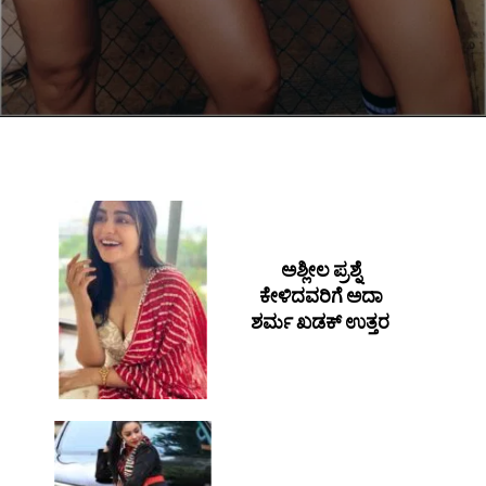
ಅಶ್ಲೀಲ ಪ್ರಶ್ನೆ
ಕೇಳಿದವರಿಗೆ ಅದಾ
ಶರ್ಮ ಖಡಕ್ ಉತ್ತರ