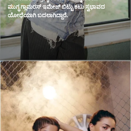
ಮುಗ್ಧ ಗ್ಲಾಮರಸ್ ಇಮೇಜ್ ಬಿಟ್ಟು ಕಟು ಸ್ವಭಾವದ
ಯೋಧೆಯಾಗಿ ಬದಲಾಗಿದ್ದಾರೆ.