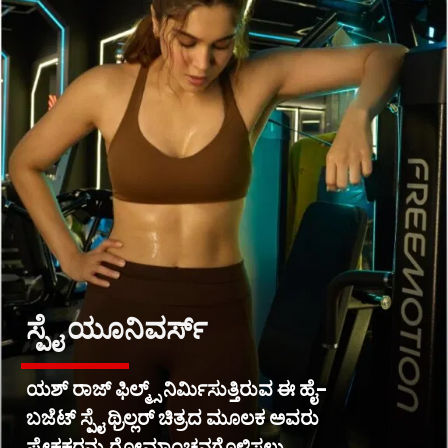
ಸ್ಪೈ ಯೂನಿವರ್ಸ್
ಯಶ್ ರಾಜ್ ಫಿಲ್ಮ್ಸ್ ನಿರ್ಮಿಸುತ್ತಿರುವ ಈ ಹೈ-
ಬಜೆಟ್ ಸ್ಪೈ ಥ್ರಿಲ್ಲರ್ ಚಿತ್ರದ ಮೂಲಕ ಅವರು
ಪ್ರೇಕ್ಷಕರನ್ನು ರೋಮಾಂಚನಗೊಳಿಸಲು