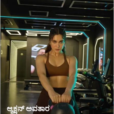
ಆ್ಯಕ್ಷನ್ ಅವತಾರ