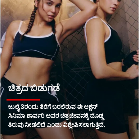
ಚಿತ್ರದ ಬಿಡುಗಡೆ
ಜುಲೈ 3ರಂದು ತೆರೆಗೆ ಬರಲಿರುವ ಈ ಆಕ್ಷನ್
ಸಿನಿಮಾ ಶಾರ್ವರಿ ಅವರ ಚಿತ್ರಜೀವನಕ್ಕೆ ದೊಡ್ಡ
ತಿರುವು ನೀಡಲಿದೆ ಎಂದು ವಿಶ್ಲೇಷಿಸಲಾಗುತ್ತಿದೆ.