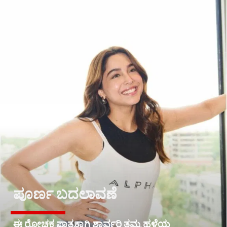
ಪೂರ್ಣ ಬದಲಾವಣೆ
ಈ ರೋಚಕ ಪಾತ್ರಕ್ಕಾಗಿ ಶಾರ್ವರಿ ತಮ್ಮ ಹಳೆಯ