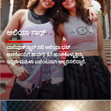
ಆಲಿಯಾ ಸಾಥ್
ಬಾಲಿವುಡ್ ಸ್ಟಾರ್ ನಟಿ ಆಲಿಯಾ ಭಟ್
ಅವರೊಂದಿಗೆ ಶಾರ್ವರಿ ತೆರೆ ಹಂಚಿಕೊಳ್ಳುತ್ತಿದ್ದು
ಇಬ್ಬರು ಮಹಿಳಾ ಏಜೆಂಟರಾಗಿ ಅಬ್ಬರಿಸಲಿದ್ದಾರೆ.