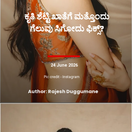
ಕೃತಿ ಶೆಟ್ಟಿ ಖಾತೆಗೆ ಮತ್ತೊಂದು
ಗೆಲುವು ಸಿಗೋದು ಫಿಕ್ಸ್?
24 June 2026
Pic credit - Instagram
Author: Rajesh Duggumane