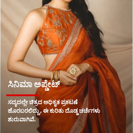
ಸಿನಿಮಾ ಅಪ್ಡೇಟ್
ಸದ್ಯದಲ್ಲೇ ಚಿತ್ರದ ಅಧಿಕೃತ ಪ್ರಕಟಣೆ
ಹೊರಬರಲಿದ್ದು , ಈ ಕುರಿತು ದೊಡ್ಡ ಚರ್ಚೆಗಳು
ಶುರುವಾಗಿವೆ.