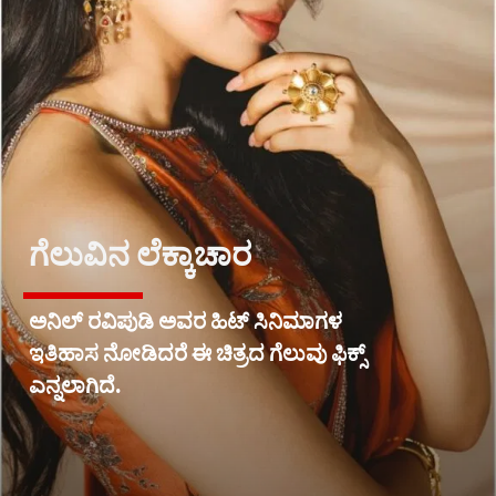
ಗೆಲುವಿನ ಲೆಕ್ಕಾಚಾರ
ಅನಿಲ್ ರವಿಪುಡಿ ಅವರ ಹಿಟ್ ಸಿನಿಮಾಗಳ
ಇತಿಹಾಸ ನೋಡಿದರೆ ಈ ಚಿತ್ರದ ಗೆಲುವು ಫಿಕ್ಸ್
ಎನ್ನಲಾಗಿದೆ.