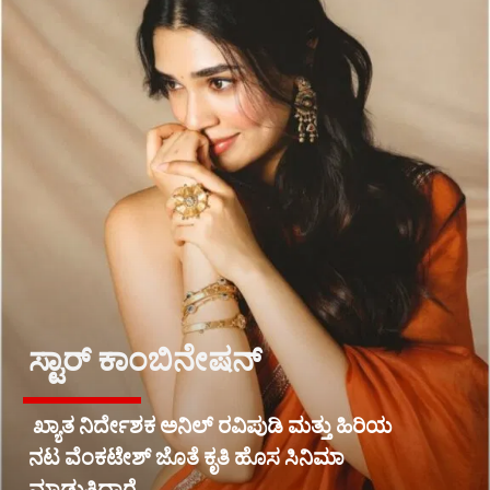
ಸ್ಟಾರ್ ಕಾಂಬಿನೇಷನ್
ಖ್ಯಾತ ನಿರ್ದೇಶಕ ಅನಿಲ್ ರವಿಪುಡಿ ಮತ್ತು ಹಿರಿಯ
ನಟ ವೆಂಕಟೇಶ್ ಜೊತೆ ಕೃತಿ ಹೊಸ ಸಿನಿಮಾ
ಮಾಡುತ್ತಿದ್ದಾರೆ.