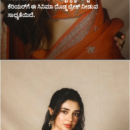
ಕೆರಿಯರ್‌ಗೆ ಈ ಸಿನಿಮಾ ದೊಡ್ಡ ಬ್ರೇಕ್ ನೀಡುವ