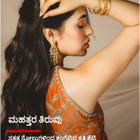
ಮಹತ್ತರ ತಿರುವು
ಸತತ ಸೋಲುಗಳಿಂದ ಕಂಗೆಟ್ಟಿದ್ದ ಕೃತಿ ಶೆಟ್ಟಿ