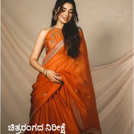
ಚಿತ್ರರಂಗದ ನಿರೀಕ್ಷೆ