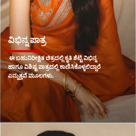
ವಿಭಿನ್ನ ಪಾತ್ರ
ಈ ಬಹುನಿರೀಕ್ಷಿತ ಚಿತ್ರದಲ್ಲಿ ಕೃತಿ ಶೆಟ್ಟಿ ವಿಭಿನ್ನ
ಹಾಗೂ ವಿಶಿಷ್ಟ ಪಾತ್ರದಲ್ಲಿ ಕಾಣಿಸಿಕೊಳ್ಳಲಿದ್ದಾರೆ
ಎನ್ನುತ್ತವೆ ಮೂಲಗಳು.