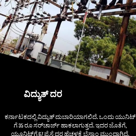
ವಿದ್ಯುತ್ ದರ
ಕರ್ನಾಟಕದಲ್ಲಿ ವಿದ್ಯುತ್ ದುಬಾರಿಯಾಗಲಿದೆ. ಒಂದು ಯುನಿಟ್​​
ಗೆ 35 ರೂ ಸರ್​ಚಾರ್ಜ್ ಹಾಕಲಾಗುತ್ತದೆ. ಇದರ ಜೊತೆಗೆ,
ಯೂನಿಟ್​​ಗೆ 67 ಪೈಸೆ ದರ ಹೆಚ್ಚಳಕ್ಕೆ ಬೆಸ್ಕಾಂ ಮುಂದಾಗಿದೆ.