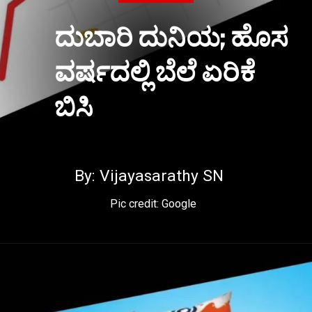
ದುಬಾರಿ ದುನಿಯ; ಹೊಸ
ವರ್ಷದಲ್ಲಿ ಬೆಲೆ ಏರಿಕೆ
ಬಿಸಿ
By: Vijayasarathy SN
Pic credit: Google