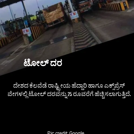
ಟೋಲ್ ದರ
ದೇಶದ ಕೆಲವೆಡೆ ರಾಷ್ಟ್ರೀಯ ಹೆದ್ದಾರಿ ಹಾಗೂ ಎಕ್ಸ್​​ಪ್ರೆಸ್
ವೇಗಳಲ್ಲಿ ಟೋಲ್ ದರವನ್ನು 25 ರೂವರೆಗೆ ಹೆಚ್ಚಿಸಲಾಗುತ್ತಿದೆ.
Pic credit: Google