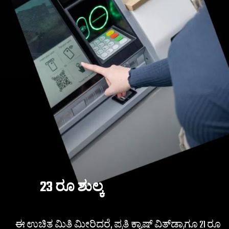
23 ರೂ ಶುಲ್ಕ
ಈ ಉಚಿತ ಮಿತಿ ಮೀರಿದರೆ, ಪ್ರತಿ ಕ್ಯಾಷ್ ವಿತ್​​ಡ್ರಾಗೂ 21 ರೂ