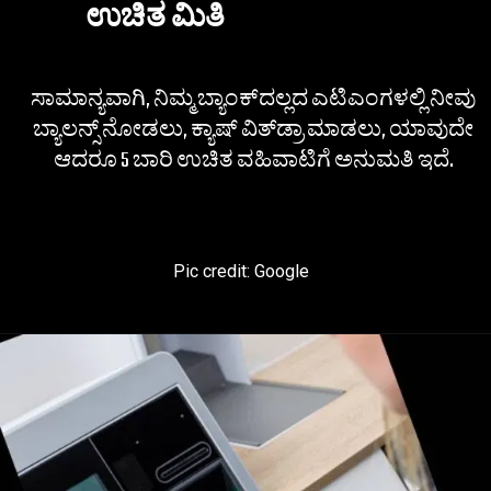
ಉಚಿತ ಮಿತಿ
ಸಾಮಾನ್ಯವಾಗಿ, ನಿಮ್ಮ ಬ್ಯಾಂಕ್​ದಲ್ಲದ ಎಟಿಎಂಗಳಲ್ಲಿ ನೀವು
ಬ್ಯಾಲನ್ಸ್ ನೋಡಲು, ಕ್ಯಾಷ್ ವಿತ್​​ಡ್ರಾ ಮಾಡಲು, ಯಾವುದೇ
ಆದರೂ 5 ಬಾರಿ ಉಚಿತ ವಹಿವಾಟಿಗೆ ಅನುಮತಿ ಇದೆ.
Pic credit: Google