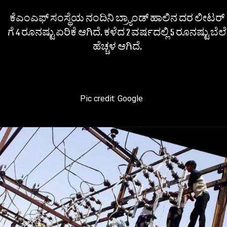
ಕೆಎಂಎಫ್ ಸಂಸ್ಥೆಯ ನಂದಿನಿ ಬ್ರ್ಯಾಂಡ್ ಹಾಲಿನ ದರ ಲೀಟರ್​​
ಗೆ 4 ರೂನಷ್ಟು ಏರಿಕೆ ಆಗಿದೆ. ಕಳೆದ 2 ವರ್ಷದಲ್ಲಿ 5 ರೂನಷ್ಟು ಬೆಲೆ
ಹೆಚ್ಚಳ ಆಗಿದೆ.
Pic credit: Google