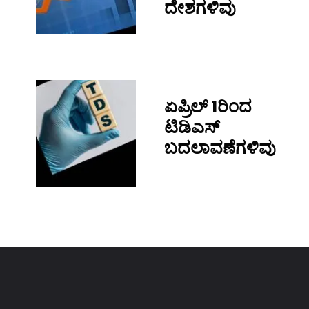
ದೇಶಗಳಿವು
ಏಪ್ರಿಲ್ 1ರಿಂದ
ಟಿಡಿಎಸ್
ಬದಲಾವಣೆಗಳಿವು