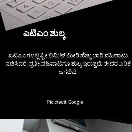
ಎಟಿಎಂ ಶುಲ್ಕ
ಎಟಿಎಂಗಳಲ್ಲಿ ಫ್ರೀ ಲಿಮಿಟ್ ಮೀರಿ ಹೆಚ್ಚು ಬಾರಿ ವಹಿವಾಟು
ನಡೆಸಿದರೆ, ಪ್ರತೀ ವಹಿವಾಟಿಗೂ ಶುಲ್ಕ ಇರುತ್ತದೆ. ಈ ದರ ಏರಿಕೆ
ಆಗಲಿದೆ.
Pic credit: Google