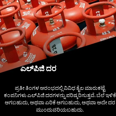
ಎಲ್​​ಪಿಜಿ ದರ
ಪ್ರತೀ ತಿಂಗಳ ಆರಂಭದಲ್ಲಿ ವಿವಿಧ ತೈಲ ಮಾರುಕಟ್ಟೆ
ಕಂಪನಿಗಳು ಎಲ್​​ಪಿಜಿ ದರಗಳನ್ನು ಪರಿಷ್ಕರಿಸುತ್ತವೆ. ಬೆಲೆ ಇಳಿಕೆ
ಆಗಬಹುದು, ಅಥವಾ ಏರಿಕೆ ಆಗಬಹುದು, ಅಥವಾ ಅದೇ ದರ
ಮುಂದುವರಿಯಬಹುದು.