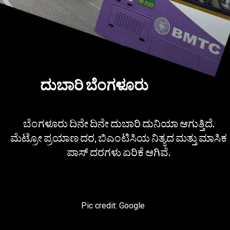
ದುಬಾರಿ ಬೆಂಗಳೂರು
ಬೆಂಗಳೂರು ದಿನೇ ದಿನೇ ದುಬಾರಿ ದುನಿಯಾ ಆಗುತ್ತಿದೆ.
ಮೆಟ್ರೋ ಪ್ರಯಾಣ ದರ, ಬಿಎಂಟಿಸಿಯ ನಿತ್ಯದ ಮತ್ತು ಮಾಸಿಕ
ಪಾಸ್ ದರಗಳು ಏರಿಕೆ ಆಗಿವೆ.
Pic credit: Google