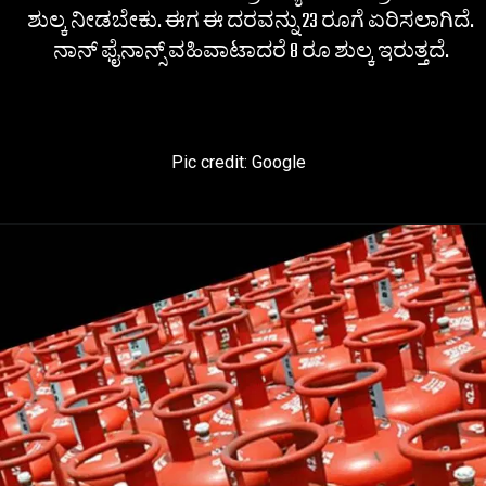
ಶುಲ್ಕ ನೀಡಬೇಕು. ಈಗ ಈ ದರವನ್ನು 23 ರೂಗೆ ಏರಿಸಲಾಗಿದೆ.
ನಾನ್ ಫೈನಾನ್ಸ್ ವಹಿವಾಟಾದರೆ 8 ರೂ ಶುಲ್ಕ ಇರುತ್ತದೆ.
Pic credit: Google