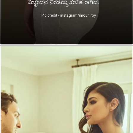
ವಿಚ್ಛೇದನ ನೀಡಿದ್ದು ಖಚಿತ ಆಗಿದೆ.
Pic credit - instagram/imouniroy