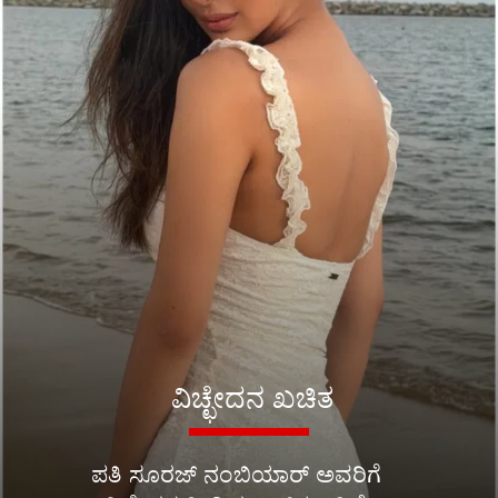
ವಿಚ್ಛೇದನ ಖಚಿತ
ಪತಿ ಸೂರಜ್ ನಂಬಿಯಾರ್ ಅವರಿಗೆ