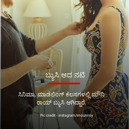
ಬ್ಯುಸಿ ಆದ ನಟಿ
ಸಿನಿಮಾ, ಮಾಡೆಲಿಂಗ್ ಕೆಲಸಗಳಲ್ಲಿ ಮೌನಿ
ರಾಯ್ ಬ್ಯುಸಿ ಆಗಿದ್ದಾರೆ.
Pic credit - instagram/imouniroy