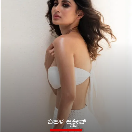
ಬಹಳ ಆ್ಯಕ್ಟೀವ್