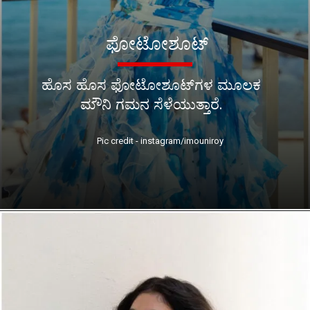
ಫೋಟೋಶೂಟ್
ಹೊಸ ಹೊಸ ಫೋಟೋಶೂಟ್‌ಗಳ ಮೂಲಕ
ಮೌನಿ ಗಮನ ಸೆಳೆಯುತ್ತಾರೆ.
Pic credit - instagram/imouniroy