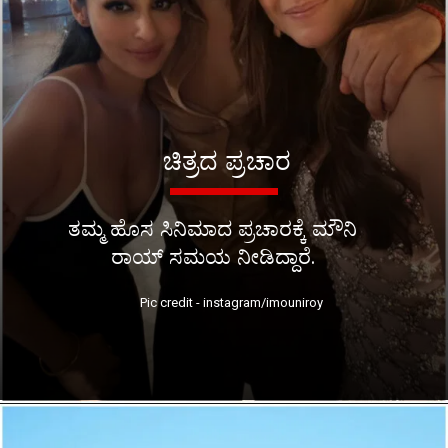
ಚಿತ್ರದ ಪ್ರಚಾರ
ತಮ್ಮ ಹೊಸ ಸಿನಿಮಾದ ಪ್ರಚಾರಕ್ಕೆ ಮೌನಿ
ರಾಯ್ ಸಮಯ ನೀಡಿದ್ದಾರೆ.
Pic credit - instagram/imouniroy