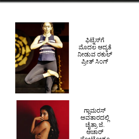
ಫಿಟ್ನೆಸ್​ಗೆ
ಮೊದಲ ಆದ್ಯತೆ
ನೀಡುವ ರಕುಲ್
ಪ್ರೀತ್ ಸಿಂಗ್
ಗ್ಲಾಮರಸ್
ಅವತಾರದಲ್ಲಿ
ಚೈತ್ರಾ ಜೆ.
ಆಚಾರ್