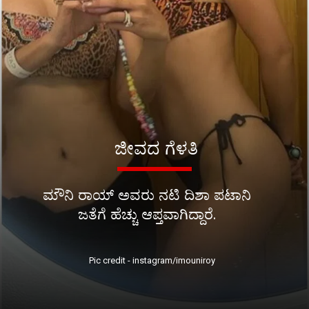
ಜೀವದ ಗೆಳತಿ
ಮೌನಿ ರಾಯ್ ಅವರು ನಟಿ ದಿಶಾ ಪಟಾನಿ
ಜತೆಗೆ ಹೆಚ್ಚು ಆಪ್ತವಾಗಿದ್ದಾರೆ.
Pic credit - instagram/imouniroy