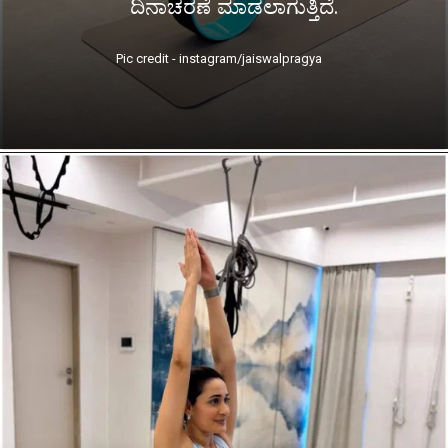
ದಿನಾಚರಣೆ ಮಾಡಲಾಗುತ್ತಿದೆ.
Pic credit - instagram/jaiswalpragya