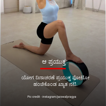
ಆ ಪ್ರಯುಕ್ತ
ಯೋಗ ದಿನಾಚರಣೆ ಪ್ರಯುಕ್ತ ಫೋಟೋ
ಹಂಚಿಕೊಂಡ ಖ್ಯಾತ ನಟಿ.
Pic credit - instagram/jaiswalpragya