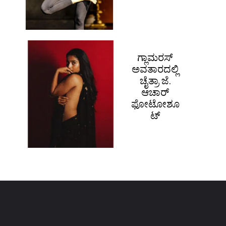
ಗ್ಲಾಮರಸ್
ಅವತಾರದಲ್ಲಿ
ಚೈತ್ರಾ ಜೆ.
ಆಚಾರ್
ಫೋಟೋಶೂ
ಟ್