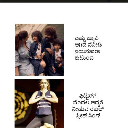
ಎಷ್ಟು ಹ್ಯಾಪಿ
ಆಗಿದೆ ನೋಡಿ
ನಯನತಾರಾ
ಕುಟುಂಬ
ಫಿಟ್ನೆಸ್​ಗೆ
ಮೊದಲ ಆದ್ಯತೆ
ನೀಡುವ ರಕುಲ್
ಪ್ರೀತ್ ಸಿಂಗ್