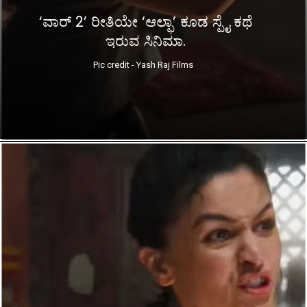
‘ವಾರ್ 2’ ರೀತಿಯೇ ‘ಆಲ್ಫಾ’ ಕೂಡ ಸ್ಪೈ ಕಥೆ
ಇರುವ ಸಿನಿಮಾ.
Pic credit - Yash Raj Films