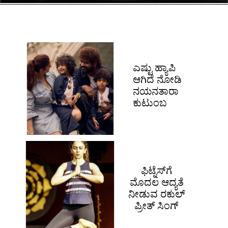
ಎಷ್ಟು ಹ್ಯಾಪಿ
ಆಗಿದೆ ನೋಡಿ
ನಯನತಾರಾ
ಕುಟುಂಬ
ಫಿಟ್ನೆಸ್​ಗೆ
ಮೊದಲ ಆದ್ಯತೆ
ನೀಡುವ ರಕುಲ್
ಪ್ರೀತ್ ಸಿಂಗ್