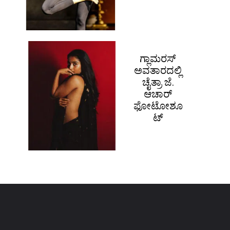
ಗ್ಲಾಮರಸ್
ಅವತಾರದಲ್ಲಿ
ಚೈತ್ರಾ ಜೆ.
ಆಚಾರ್
ಫೋಟೋಶೂ
ಟ್