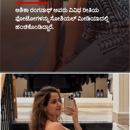
ಆಶಿಕಾ ರಂಗನಾಥ್ ಅವರು ವಿವಿಧ ರೀತಿಯ
ಫೋಟೋಗಳನ್ನು ಸೋಶಿಯಲ್ ಮೀಡಿಯಾದಲ್ಲಿ
ಹಂಚಿಕೊಂಡಿದ್ದಾರೆ.