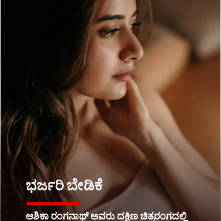
ಭರ್ಜರಿ ಬೇಡಿಕೆ
ಆಶಿಕಾ ರಂಗನಾಥ್ ಅವರು ದಕ್ಷಿಣ ಚಿತ್ರರಂಗದಲ್ಲಿ