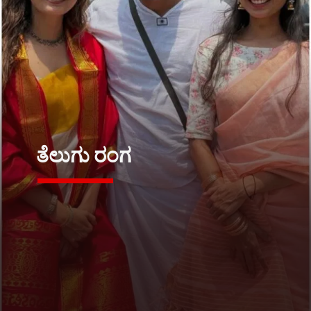
ತೆಲುಗು ರಂಗ