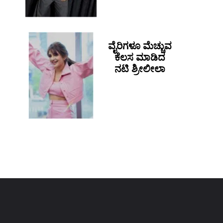
ವೈರಿಗಳೂ ಮೆಚ್ಚುವ
ಕೆಲಸ ಮಾಡಿದ
ನಟಿ ಶ್ರೀಲೀಲಾ