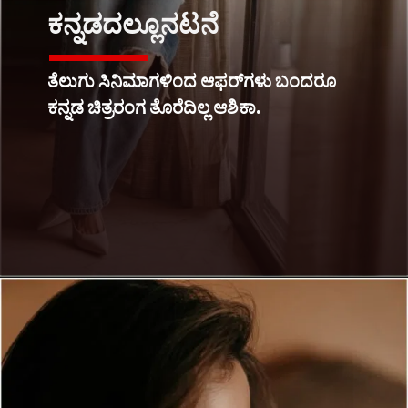
ಕನ್ನಡದಲ್ಲೂನಟನೆ
ತೆಲುಗು ಸಿನಿಮಾಗಳಿಂದ ಆಫರ್​ಗಳು ಬಂದರೂ
ಕನ್ನಡ ಚಿತ್ರರಂಗ ತೊರೆದಿಲ್ಲ ಆಶಿಕಾ.