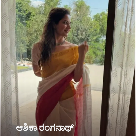
ಆಶಿಕಾ ರಂಗನಾಥ್