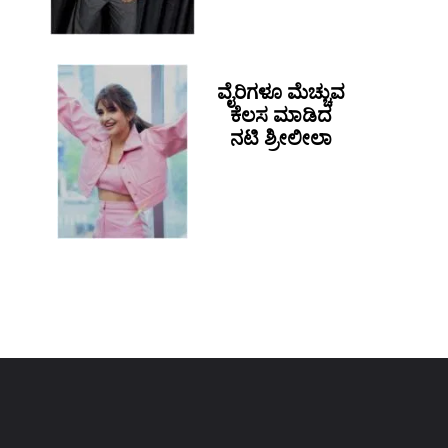
ವೈರಿಗಳೂ ಮೆಚ್ಚುವ
ಕೆಲಸ ಮಾಡಿದ
ನಟಿ ಶ್ರೀಲೀಲಾ