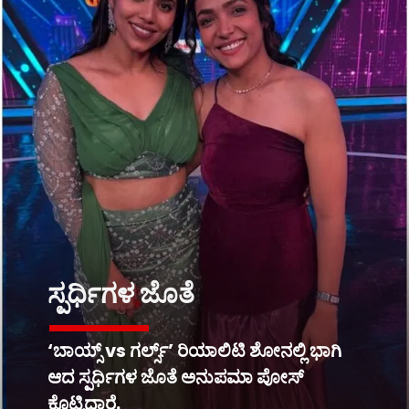
ಸ್ಪರ್ಧಿಗಳ ಜೊತೆ
‘ಬಾಯ್ಸ್ vs ಗರ್ಲ್ಸ್’ ರಿಯಾಲಿಟಿ ಶೋನಲ್ಲಿ ಭಾಗಿ
ಆದ ಸ್ಪರ್ಧಿಗಳ ಜೊತೆ ಅನುಪಮಾ ಪೋಸ್
ಕೊಟ್ಟಿದ್ದಾರೆ.