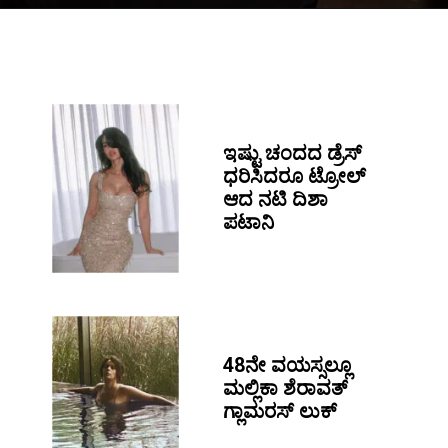
ಇಷ್ಟು ಚಂದದ ಡ್ರೆಸ್
ಧರಿಸಿದರೂ ಟ್ರೋಲ್
ಆದ ನಟಿ ದಿಶಾ
ಪಟಾನಿ
48ನೇ ವಯಸ್ಸಲ್ಲೂ
ಮಲ್ಲಿಕಾ ಶೆರಾವತ್
ಗ್ಲಾಮರಸ್ ಲುಕ್