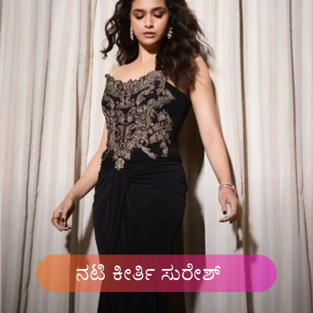
ನಟಿ ಕೀರ್ತಿ ಸುರೇಶ್