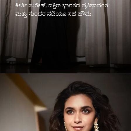
ಕೀರ್ತಿ ಸುರೇಶ್, ದಕ್ಷಿಣ ಭಾರತದ ಪ್ರತಿಭಾವಂತ
ಮತ್ತು ಸುಂದರ ನಟಿಯೂ ಸಹ ಹೌದು.