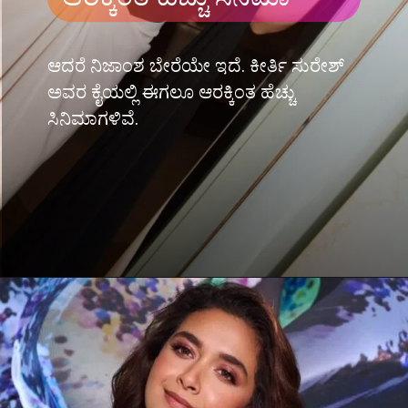
ಆದರೆ ನಿಜಾಂಶ ಬೇರೆಯೇ ಇದೆ. ಕೀರ್ತಿ ಸುರೇಶ್
ಅವರ ಕೈಯಲ್ಲಿ ಈಗಲೂ ಆರಕ್ಕಿಂತ ಹೆಚ್ಚು
ಸಿನಿಮಾಗಳಿವೆ.