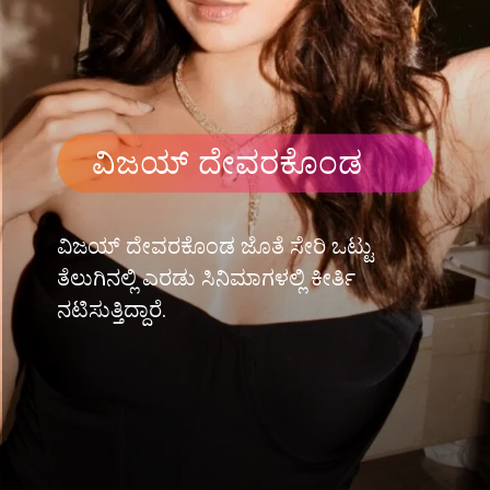
ವಿಜಯ್ ದೇವರಕೊಂಡ
ವಿಜಯ್ ದೇವರಕೊಂಡ ಜೊತೆ ಸೇರಿ ಒಟ್ಟು
ತೆಲುಗಿನಲ್ಲಿ ಎರಡು ಸಿನಿಮಾಗಳಲ್ಲಿ ಕೀರ್ತಿ
ನಟಿಸುತ್ತಿದ್ದಾರೆ.