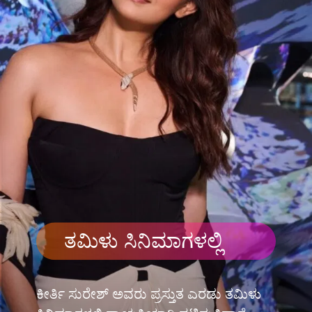
ತಮಿಳು ಸಿನಿಮಾಗಳಲ್ಲಿ
ಕೀರ್ತಿ ಸುರೇಶ್ ಅವರು ಪ್ರಸ್ತುತ ಎರಡು ತಮಿಳು