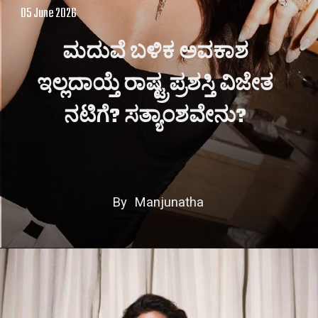
05 June 2026
ಮದುವೆ ಬಳಿಕ ಅವಕಾಶ
ಇಲ್ಲದಾಯ್ತೆ ರಾಷ್ಟ್ರಪ್ರಶಸ್ತಿ ವಿಜೇತ
ನಟಿಗೆ? ಸತ್ಯಾಂಶವೇನು?
By Manjunatha