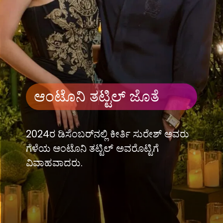
ಆಂಟೊನಿ ತಟ್ಟಿಲ್ ಜೊತೆ
2024ರ ಡಿಸೆಂಬರ್​​ನಲ್ಲಿ ಕೀರ್ತಿ ಸುರೇಶ್ ಅವರು
ಗೆಳೆಯ ಆಂಟೊನಿ ತಟ್ಟಿಲ್ ಅವರೊಟ್ಟಿಗೆ
ವಿವಾಹವಾದರು.