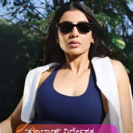
‘ತುಂಬಾಡ್’ ನಿರ್ದೇಶಕ