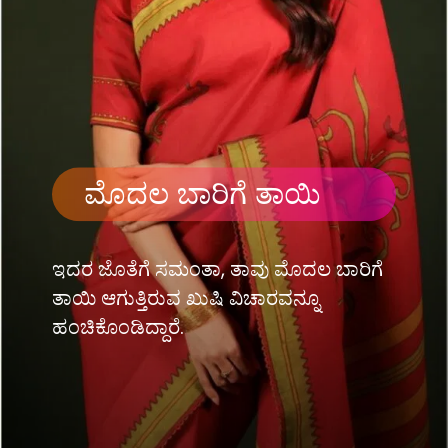
ಮೊದಲ ಬಾರಿಗೆ ತಾಯಿ
ಇದರ ಜೊತೆಗೆ ಸಮಂತಾ, ತಾವು ಮೊದಲ ಬಾರಿಗೆ
ತಾಯಿ ಆಗುತ್ತಿರುವ ಖುಷಿ ವಿಚಾರವನ್ನೂ
ಹಂಚಿಕೊಂಡಿದ್ದಾರೆ.