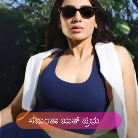
ಸಮಂತಾ ಋತ್ ಪ್ರಭು