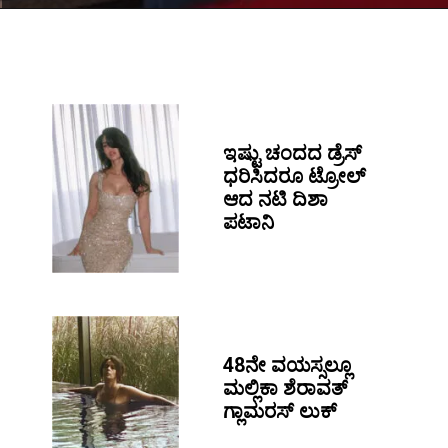
ಇಷ್ಟು ಚಂದದ ಡ್ರೆಸ್
ಧರಿಸಿದರೂ ಟ್ರೋಲ್
ಆದ ನಟಿ ದಿಶಾ
ಪಟಾನಿ
48ನೇ ವಯಸ್ಸಲ್ಲೂ
ಮಲ್ಲಿಕಾ ಶೆರಾವತ್
ಗ್ಲಾಮರಸ್ ಲುಕ್