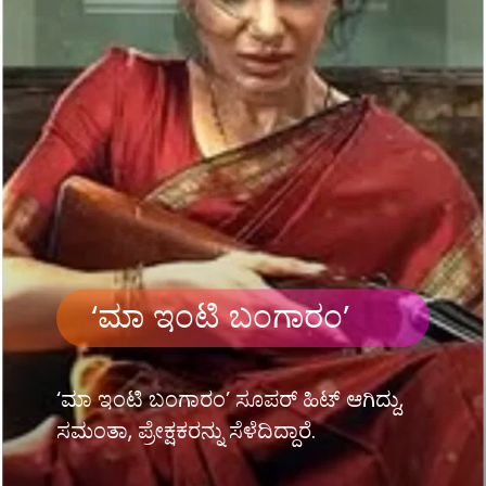
‘ಮಾ ಇಂಟಿ ಬಂಗಾರಂ’
‘ಮಾ ಇಂಟಿ ಬಂಗಾರಂ’ ಸೂಪರ್ ಹಿಟ್ ಆಗಿದ್ದು,
ಸಮಂತಾ, ಪ್ರೇಕ್ಷಕರನ್ನು ಸೆಳೆದಿದ್ದಾರೆ.