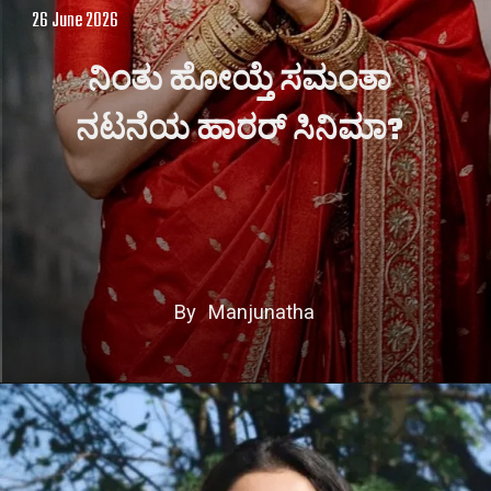
26 June 2026
ನಿಂತು ಹೋಯ್ತೆ ಸಮಂತಾ
ನಟನೆಯ ಹಾರರ್ ಸಿನಿಮಾ?
By Manjunatha