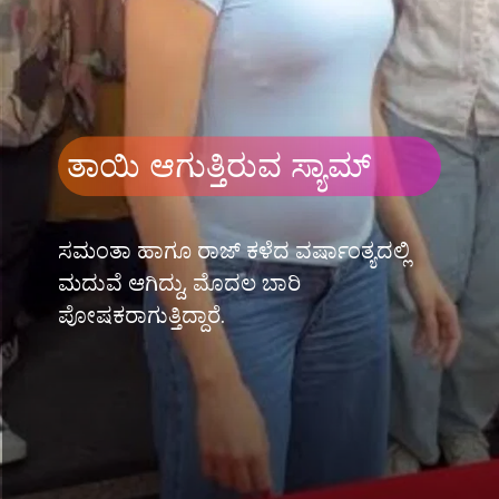
ತಾಯಿ ಆಗುತ್ತಿರುವ ಸ್ಯಾಮ್
ಸಮಂತಾ ಹಾಗೂ ರಾಜ್ ಕಳೆದ ವರ್ಷಾಂತ್ಯದಲ್ಲಿ
ಮದುವೆ ಆಗಿದ್ದು, ಮೊದಲ ಬಾರಿ
ಪೋಷಕರಾಗುತ್ತಿದ್ದಾರೆ.