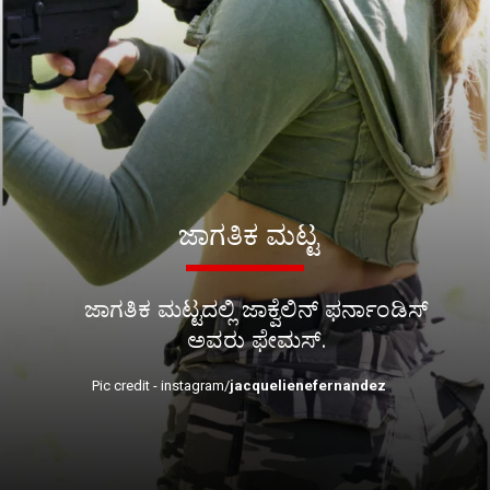
ಜಾಗತಿಕ ಮಟ್ಟ
ಜಾಗತಿಕ ಮಟ್ಟದಲ್ಲಿ ಜಾಕ್ವೆಲಿನ್ ಫರ್ನಾಂಡಿಸ್
ಅವರು ಫೇಮಸ್.
Pic credit - instagram/
jacquelienefernandez