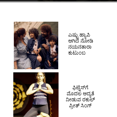
ಎಷ್ಟು ಹ್ಯಾಪಿ
ಆಗಿದೆ ನೋಡಿ
ನಯನತಾರಾ
ಕುಟುಂಬ
ಫಿಟ್ನೆಸ್​ಗೆ
ಮೊದಲ ಆದ್ಯತೆ
ನೀಡುವ ರಕುಲ್
ಪ್ರೀತ್ ಸಿಂಗ್