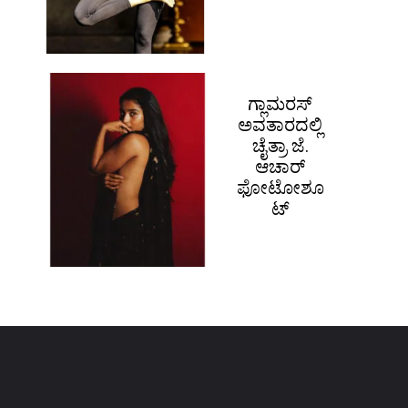
ಗ್ಲಾಮರಸ್
ಅವತಾರದಲ್ಲಿ
ಚೈತ್ರಾ ಜೆ.
ಆಚಾರ್
ಫೋಟೋಶೂ
ಟ್