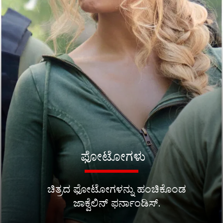
ಫೋಟೋಗಳು
ಚಿತ್ರದ ಫೋಟೋಗಳನ್ನು ಹಂಚಿಕೊಂಡ
ಜಾಕ್ವೆಲಿನ್ ಫರ್ನಾಂಡಿಸ್.