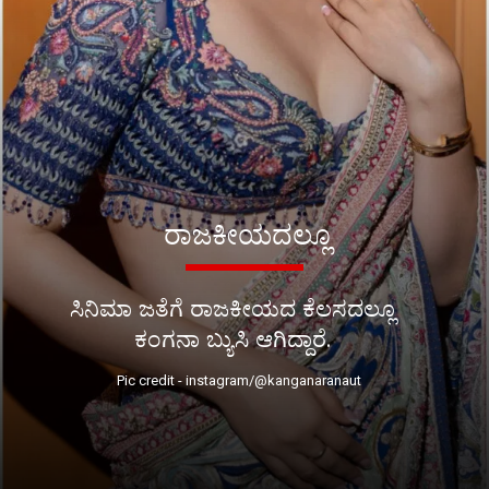
ರಾಜಕೀಯದಲ್ಲೂ
ಸಿನಿಮಾ ಜತೆಗೆ ರಾಜಕೀಯದ ಕೆಲಸದಲ್ಲೂ
ಕಂಗನಾ ಬ್ಯುಸಿ ಆಗಿದ್ದಾರೆ.
Pic credit - instagram/@kanganaranaut