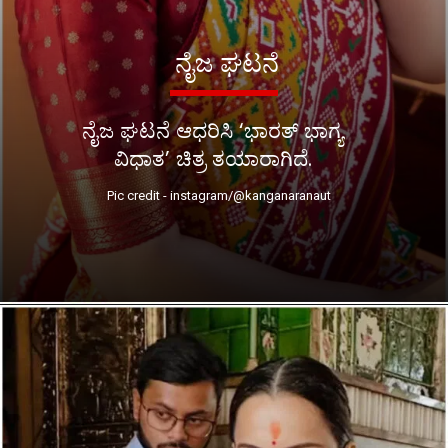
ನೈಜ ಘಟನೆ
ನೈಜ ಘಟನೆ ಆಧರಿಸಿ ‘ಭಾರತ್ ಭಾಗ್ಯ
ವಿಧಾತ’ ಚಿತ್ರ ತಯಾರಾಗಿದೆ.
Pic credit - instagram/@kanganaranaut