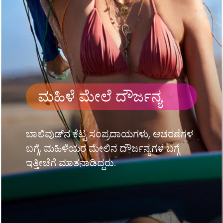
ಮಹಿಳೆ ಮೇಲೆ ದೌರ್ಜನ್ಯ
ಬಾಲಿವುಡ್​​ನ ಕೆಟ್ಟ ಸಂಪ್ರದಾಯಗಳು, ಆಚರಣೆಗಳ
ಬಗ್ಗೆ, ಮಹಿಳೆಯರ ಮೇಲಿನ ದೌರ್ಜನ್ಯಗಳ ಬಗ್ಗೆ
ಇತ್ತೀಚೆಗೆ ಮಾತನಾಡಿದ್ದರು.