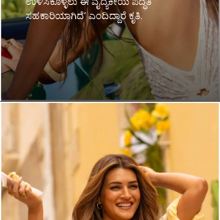
ಉಳಿಸಿಕೊಳ್ಳಲು ಈ ವೈದ್ಯಕೀಯ ಪದ್ಧತಿ
ಸಹಕಾರಿಯಾಗಿದೆ’ ಎಂದಿದ್ದಾರೆ ಕೃತಿ.