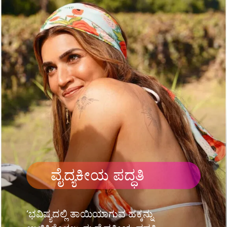
ವೈದ್ಯಕೀಯ ಪದ್ಧತಿ
‘ಭವಿಷ್ಯದಲ್ಲಿ ತಾಯಿಯಾಗುವ ಹಕ್ಕನ್ನು