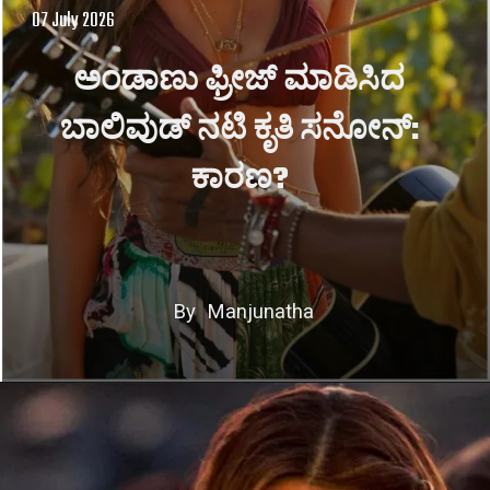
07 July 2026
ಅಂಡಾಣು ಫ್ರೀಜ್ ಮಾಡಿಸಿದ
ಬಾಲಿವುಡ್ ನಟಿ ಕೃತಿ ಸನೋನ್:
ಕಾರಣ?
By Manjunatha