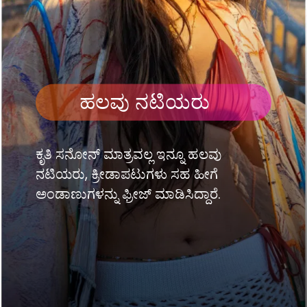
ಹಲವು ನಟಿಯರು
ಕೃತಿ ಸನೋನ್ ಮಾತ್ರವಲ್ಲ ಇನ್ನೂ ಹಲವು
ನಟಿಯರು, ಕ್ರೀಡಾಪಟುಗಳು ಸಹ ಹೀಗೆ
ಅಂಡಾಣುಗಳನ್ನು ಫ್ರೀಜ್ ಮಾಡಿಸಿದ್ದಾರೆ.