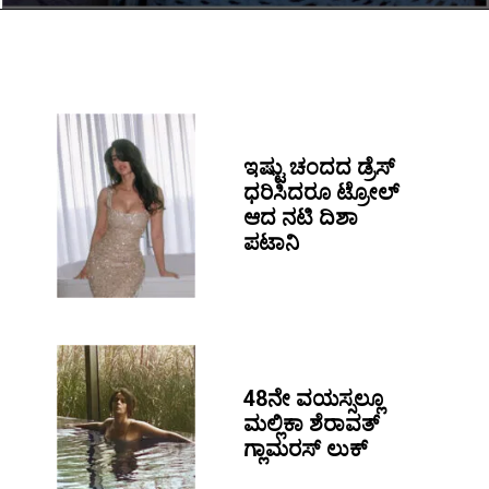
ಇಷ್ಟು ಚಂದದ ಡ್ರೆಸ್
ಧರಿಸಿದರೂ ಟ್ರೋಲ್
ಆದ ನಟಿ ದಿಶಾ
ಪಟಾನಿ
48ನೇ ವಯಸ್ಸಲ್ಲೂ
ಮಲ್ಲಿಕಾ ಶೆರಾವತ್
ಗ್ಲಾಮರಸ್ ಲುಕ್