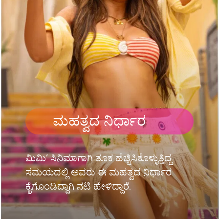
ಮಹತ್ವದ ನಿರ್ಧಾರ
ಮಿಮಿ’ ಸಿನಿಮಾಗಾಗಿ ತೂಕ ಹೆಚ್ಚಿಸಿಕೊಳ್ಳುತ್ತಿದ್ದ
ಸಮಯದಲ್ಲಿ ಅವರು ಈ ಮಹತ್ವದ ನಿರ್ಧಾರ
ಕೈಗೊಂಡಿದ್ದಾಗಿ ನಟಿ ಹೇಳಿದ್ದಾರೆ.