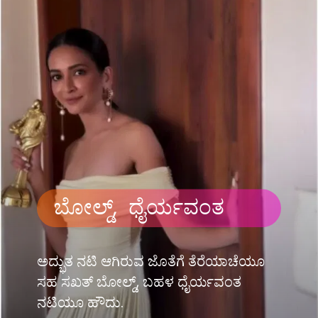
ಬೋಲ್ಡ್, ಧೈರ್ಯವಂತ
ಅದ್ಭುತ ನಟಿ ಆಗಿರುವ ಜೊತೆಗೆ ತೆರೆಯಾಚೆಯೂ
ಸಹ ಸಖತ್ ಬೋಲ್ಡ್, ಬಹಳ ಧೈರ್ಯವಂತ
ನಟಿಯೂ ಹೌದು.