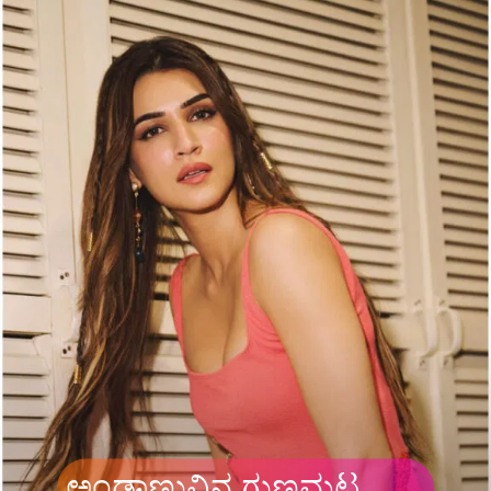
ಅಂಡಾಣುವಿನ ಗುಣಮಟ್ಟ