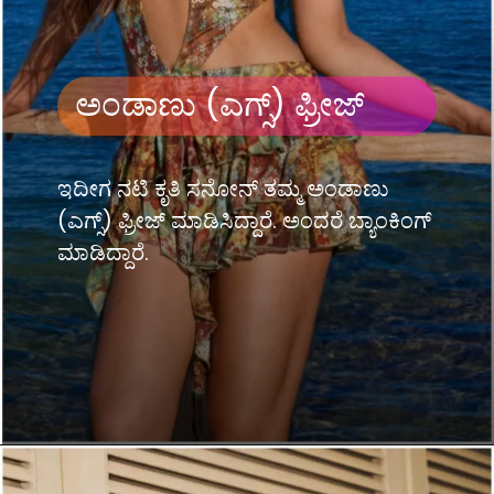
ಅಂಡಾಣು (ಎಗ್ಸ್) ಫ್ರೀಜ್
ಇದೀಗ ನಟಿ ಕೃತಿ ಸನೋನ್ ತಮ್ಮ ಅಂಡಾಣು
(ಎಗ್ಸ್) ಫ್ರೀಜ್ ಮಾಡಿಸಿದ್ದಾರೆ. ಅಂದರೆ ಬ್ಯಾಂಕಿಂಗ್
ಮಾಡಿದ್ದಾರೆ.