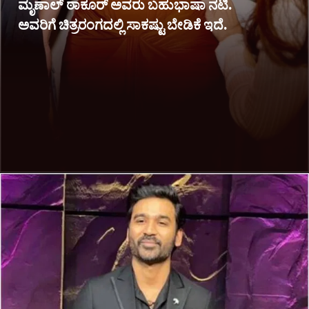
ಮೃಣಾಲ್ ಠಾಕೂರ್ ಅವರು ಬಹುಭಾಷಾ ನಟಿ.
ಅವರಿಗೆ ಚಿತ್ರರಂಗದಲ್ಲಿ ಸಾಕಷ್ಟು ಬೇಡಿಕೆ ಇದೆ.