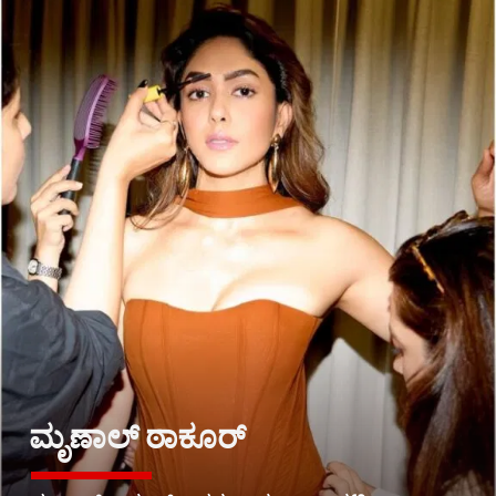
ಮೃಣಾಲ್ ಠಾಕೂರ್