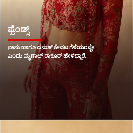
ಫ್ರೆಂಡ್ಸ್
ನಾನು ಹಾಗೂ ಧನುಶ್ ಕೇವಲ ಗೆಳೆಯರಷ್ಟೇ
ಎಂದು ಮೃಣಾಲ್ ಠಾಕೂರ್ ಹೇಳಿದ್ದಾರೆ.