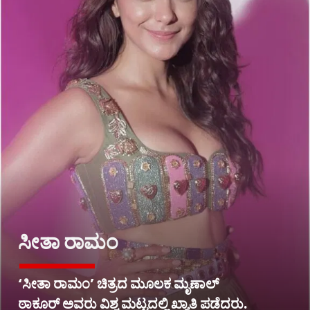
ಸೀತಾ ರಾಮಂ
‘ಸೀತಾ ರಾಮಂ’ ಚಿತ್ರದ ಮೂಲಕ ಮೃಣಾಲ್
ಠಾಕೂರ್ ಅವರು ವಿಶ್ವ ಮಟ್ಟದಲ್ಲಿ ಖ್ಯಾತಿ ಪಡೆದರು.