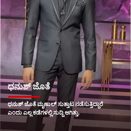
ಧನುಶ್ ಜೊತೆ
ಧನುಶ್ ಜೊತೆ ಮೃಣಾಲ್ ಸುತ್ತಾಟ ನಡೆಸುತ್ತಿದ್ದಾರೆ
ಎಂದು ಎಲ್ಲ ಕಡೆಗಳಲ್ಲಿ ಸುದ್ದಿ ಆಗಿತ್ತು.