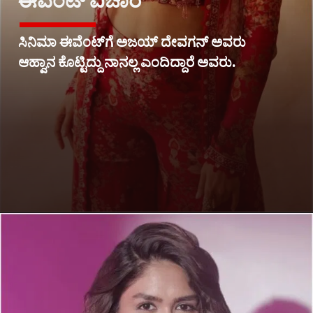
ಈವೆಂಟ್ ವಿಚಾರ
ಸಿನಿಮಾ ಈವೆಂಟ್​ಗೆ ಅಜಯ್​ ದೇವಗನ್ ಅವರು
ಆಹ್ವಾನ ಕೊಟ್ಟಿದ್ದು ನಾನಲ್ಲ ಎಂದಿದ್ದಾರೆ ಅವರು.