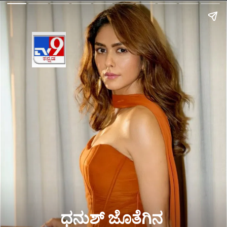
ಧನುಶ್ ಜೊತೆಗಿನ