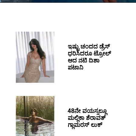
ಇಷ್ಟು ಚಂದದ ಡ್ರೆಸ್
ಧರಿಸಿದರೂ ಟ್ರೋಲ್
ಆದ ನಟಿ ದಿಶಾ
ಪಟಾನಿ
48ನೇ ವಯಸ್ಸಲ್ಲೂ
ಮಲ್ಲಿಕಾ ಶೆರಾವತ್
ಗ್ಲಾಮರಸ್ ಲುಕ್