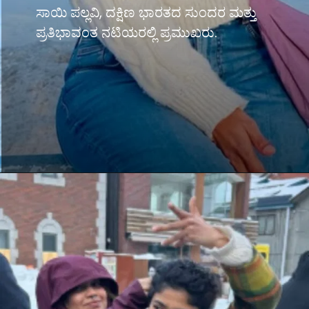
ಸಾಯಿ ಪಲ್ಲವಿ, ದಕ್ಷಿಣ ಭಾರತದ ಸುಂದರ ಮತ್ತು
ಪ್ರತಿಭಾವಂತ ನಟಿಯರಲ್ಲಿ ಪ್ರಮುಖರು.