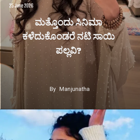
25 June 2026
ಮತ್ತೊಂದು ಸಿನಿಮಾ
ಕಳೆದುಕೊಂಡರೆ ನಟಿ ಸಾಯಿ
ಪಲ್ಲವಿ?
By Manjunatha