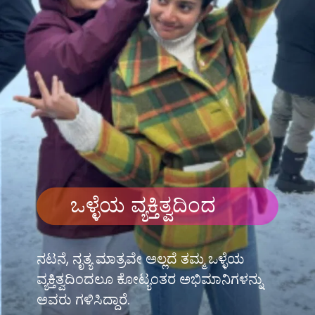
ಒಳ್ಳೆಯ ವ್ಯಕ್ತಿತ್ವದಿಂದ
ನಟನೆ, ನೃತ್ಯ ಮಾತ್ರವೇ ಅಲ್ಲದೆ ತಮ್ಮ ಒಳ್ಳೆಯ
ವ್ಯಕ್ತಿತ್ವದಿಂದಲೂ ಕೋಟ್ಯಂತರ ಅಭಿಮಾನಿಗಳನ್ನು
ಅವರು ಗಳಿಸಿದ್ದಾರೆ.