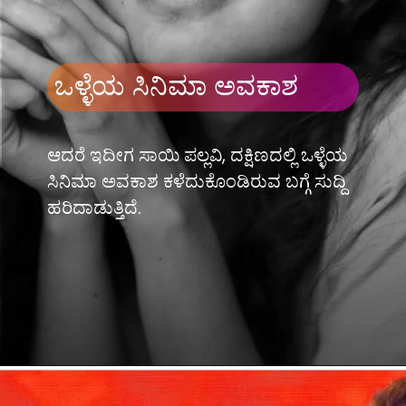
ಒಳ್ಳೆಯ ಸಿನಿಮಾ ಅವಕಾಶ
ಆದರೆ ಇದೀಗ ಸಾಯಿ ಪಲ್ಲವಿ, ದಕ್ಷಿಣದಲ್ಲಿ ಒಳ್ಳೆಯ
ಸಿನಿಮಾ ಅವಕಾಶ ಕಳೆದುಕೊಂಡಿರುವ ಬಗ್ಗೆ ಸುದ್ದಿ
ಹರಿದಾಡುತ್ತಿದೆ.