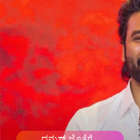
ಧನುಶ್ ಜೊತೆಗೆ