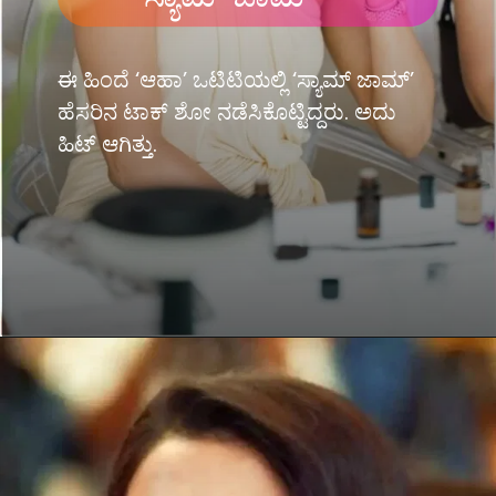
ಈ ಹಿಂದೆ ‘ಆಹಾ’ ಒಟಿಟಿಯಲ್ಲಿ ‘ಸ್ಯಾಮ್ ಜಾಮ್’
ಹೆಸರಿನ ಟಾಕ್ ಶೋ ನಡೆಸಿಕೊಟ್ಟಿದ್ದರು. ಅದು
ಹಿಟ್ ಆಗಿತ್ತು.