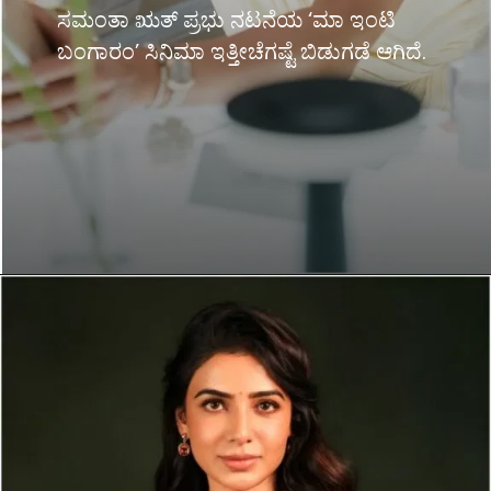
ಸಮಂತಾ ಋತ್ ಪ್ರಭು ನಟನೆಯ ‘ಮಾ ಇಂಟಿ
ಬಂಗಾರಂ’ ಸಿನಿಮಾ ಇತ್ತೀಚೆಗಷ್ಟೆ ಬಿಡುಗಡೆ ಆಗಿದೆ.