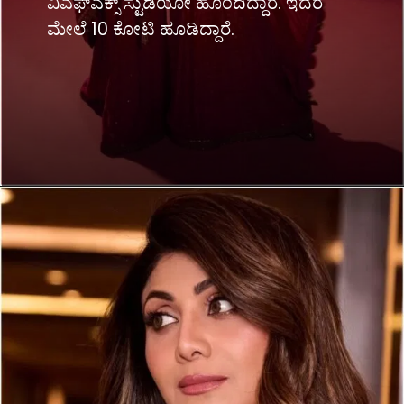
ವಿಎಫ್​ಎಕ್ಸ್ ಸ್ಟುಡಿಯೋ ಹೊಂದಿದ್ದಾರೆ. ಇದರ
ಮೇಲೆ 10 ಕೋಟಿ ಹೂಡಿದ್ದಾರೆ.