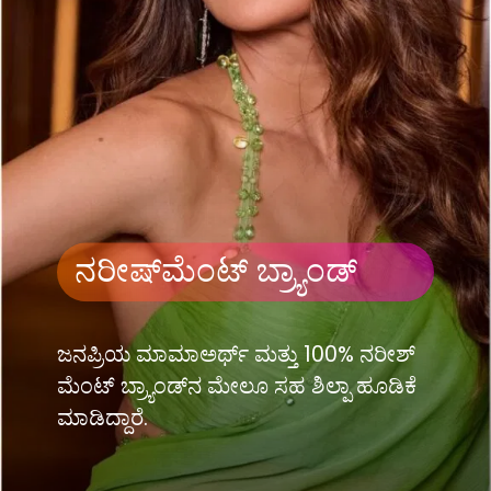
ನರೀಷ್​​ಮೆಂಟ್ ಬ್ರ್ಯಾಂಡ್​
ಜನಪ್ರಿಯ ಮಾಮಾಅರ್ಥ್ ಮತ್ತು 100% ನರೀಶ್​​
ಮೆಂಟ್ ಬ್ರ್ಯಾಂಡ್​​ನ ಮೇಲೂ ಸಹ ಶಿಲ್ಪಾ ಹೂಡಿಕೆ
ಮಾಡಿದ್ದಾರೆ.