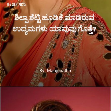
04 SEP 2025
ಶಿಲ್ಪಾ ಶೆಟ್ಟಿ ಹೂಡಿಕೆ ಮಾಡಿರುವ
ಉದ್ಯಮಗಳು ಯಾವುವು ಗೊತ್ತೆ?
By Manjunatha