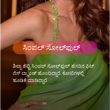
ಸಿಂಪಲ್ ಸೋಲ್​​ಫುಲ್
ಶಿಲ್ಪಾ ಶೆಟ್ಟಿ ಸಿಂಪಲ್ ಸೋಲ್​​ಫುಲ್ ಹೆಸರಿನ ಫಿಟ್​
ನೆಸ್ ಬ್ರ್ಯಾಂಡ್ ಹೊಂದಿದ್ದಾರೆ. ಕೋಟಿಗಳಲ್ಲಿ
ಹೂಡಿಕೆ ಮಾಡಿದ್ದಾರೆ.