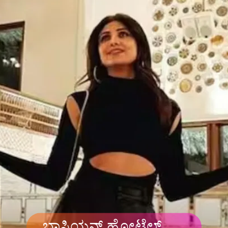
ಬಾಸ್ಟಿಯನ್ ಹೋಟೆಲ್​