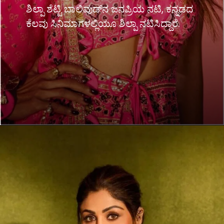
ಶಿಲ್ಪಾ ಶೆಟ್ಟಿ ಬಾಲಿವುಡ್​​ನ ಜನಪ್ರಿಯ ನಟಿ, ಕನ್ನಡದ
ಕೆಲವು ಸಿನಿಮಾಗಳಲ್ಲಿಯೂ ಶಿಲ್ಪಾ ನಟಿಸಿದ್ದಾರೆ.