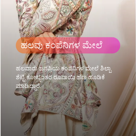
ಹಲವು ಕಂಪೆನಿಗಳ ಮೇಲೆ
ಹಲವಾರು ಜನಪ್ರಿಯ ಕಂಪೆನಿಗಳ ಮೇಲೆ ಶಿಲ್ಪಾ
ಶೆಟ್ಟಿ ಕೋಟ್ಯಂತರ ರೂಪಾಯಿ ಹಣ ಹೂಡಿಕೆ
ಮಾಡಿದ್ದಾರೆ.