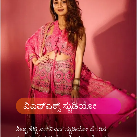
ವಿಎಫ್​ಎಕ್ಸ್ ಸ್ಟುಡಿಯೋ
ಶಿಲ್ಪಾ ಶೆಟ್ಟಿ ಎಸ್​​ವಿಎಸ್ ಸ್ಟುಡಿಯೋ ಹೆಸರಿನ