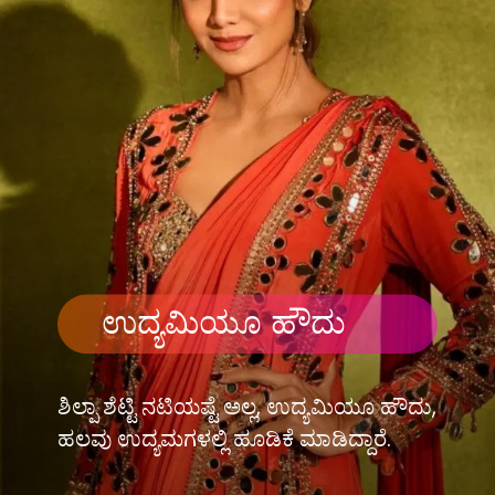
ಉದ್ಯಮಿಯೂ ಹೌದು
ಶಿಲ್ಪಾ ಶೆಟ್ಟಿ ನಟಿಯಷ್ಟೆ ಅಲ್ಲ, ಉದ್ಯಮಿಯೂ ಹೌದು,
ಹಲವು ಉದ್ಯಮಗಳಲ್ಲಿ ಹೂಡಿಕೆ ಮಾಡಿದ್ದಾರೆ.