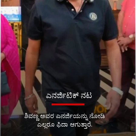
ಎನರ್ಜಿಟಿಕ್ ನಟ
ಶಿವಣ್ಣ ಅವರ ಎನರ್ಜಿಯನ್ನು ನೋಡಿ
ಎಲ್ಲರೂ ಫಿದಾ ಆಗುತ್ತಾರೆ.