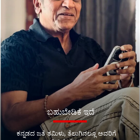
ಬಹುಬೇಡಿಕೆ ಇದೆ
ಕನ್ನಡದ ಜತೆ ತಮಿಳು, ತೆಲುಗಿನಲ್ಲೂ ಅವರಿಗೆ