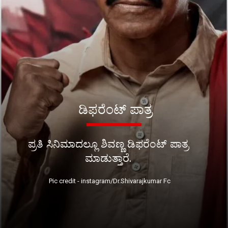
ಡಿಫರೆಂಟ್ ಪಾತ್ರ
ಪ್ರತಿ ಸಿನಿಮಾದಲ್ಲೂ ಶಿವಣ್ಣ ಡಿಫರೆಂಟ್ ಪಾತ್ರ
ಮಾಡುತ್ತಾರೆ.
Pic credit - instagram/Dr.Shivarajkumar Fc