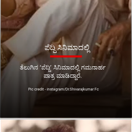
ಪೆದ್ದಿ ಸಿನಿಮಾದಲ್ಲಿ
ತೆಲುಗಿನ ‘ಪೆದ್ದಿ’ ಸಿನಿಮಾದಲ್ಲಿ ಗಮನಾರ್ಹ
ಪಾತ್ರ ಮಾಡಿದ್ದಾರೆ.
Pic credit - instagram/Dr.Shivarajkumar Fc