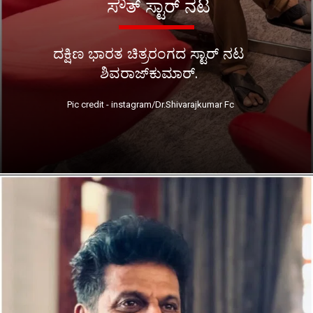
ಸೌತ್ ಸ್ಟಾರ್ ನಟ
ದಕ್ಷಿಣ ಭಾರತ ಚಿತ್ರರಂಗದ ಸ್ಟಾರ್ ನಟ
ಶಿವರಾಜ್‌ಕುಮಾರ್.
Pic credit - instagram/Dr.Shivarajkumar Fc