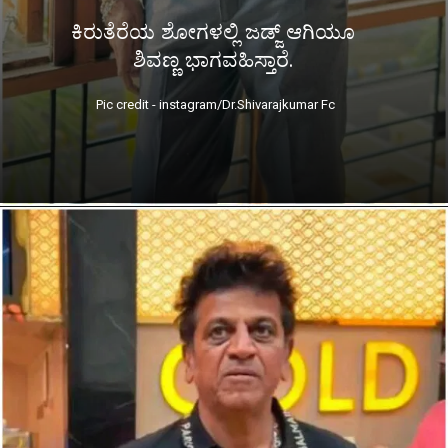
ಕಿರುತೆರೆಯ ಶೋಗಳಲ್ಲಿ ಜಡ್ಜ್ ಆಗಿಯೂ
ಶಿವಣ್ಣ ಭಾಗವಹಿಸ್ತಾರೆ.
Pic credit - instagram/Dr.Shivarajkumar Fc