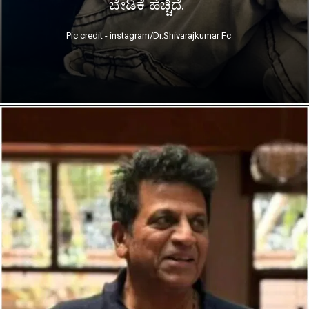
ಬೇಡಿಕೆ ಹೆಚ್ಚಿದೆ.
Pic credit - instagram/Dr.Shivarajkumar Fc