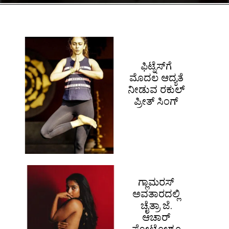
ಫಿಟ್ನೆಸ್​ಗೆ
ಮೊದಲ ಆದ್ಯತೆ
ನೀಡುವ ರಕುಲ್
ಪ್ರೀತ್ ಸಿಂಗ್
ಗ್ಲಾಮರಸ್
ಅವತಾರದಲ್ಲಿ
ಚೈತ್ರಾ ಜೆ.
ಆಚಾರ್