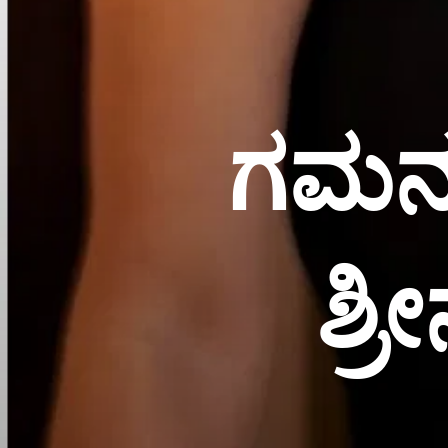
ಗಮನ ಸ
ಶ್ರ