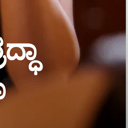
ದ್ಧಾ
ೂ