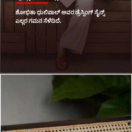
ಶೋಭಿತಾ ಧುಲಿಪಾಲ್ ಅವರ ಡ್ರೆಸ್ಸಿಂಗ್ ಸೈನ್ಸ್
ಎಲ್ಲರ ಗಮನ ಸೆಳೆದಿದೆ.