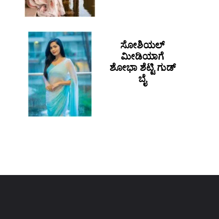
ಸೋಶಿಯಲ್
ಮೀಡಿಯಾಗೆ
ಶೋಭಾ ಶೆಟ್ಟಿ ಗುಡ್​
ಬೈ