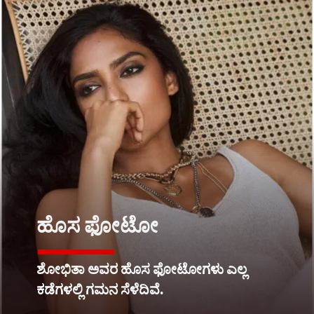
ಹೊಸ ಫೋಟೋ
ಶೋಭಿತಾ ಅವರ ಹೊಸ ಫೋಟೋಗಳು ಎಲ್ಲ
ಕಡೆಗಳಲ್ಲಿ ಗಮನ ಸೆಳೆದಿವೆ.