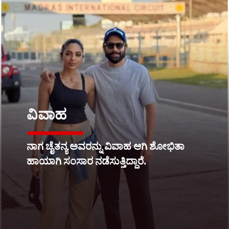
ವಿವಾಹ
ನಾಗ ಚೈತನ್ಯ ಅವರನ್ನು ವಿವಾಹ ಆಗಿ ಶೋಭಿತಾ
ಹಾಯಾಗಿ ಸಂಸಾರ ನಡೆಸುತ್ತಿದ್ದಾರೆ.