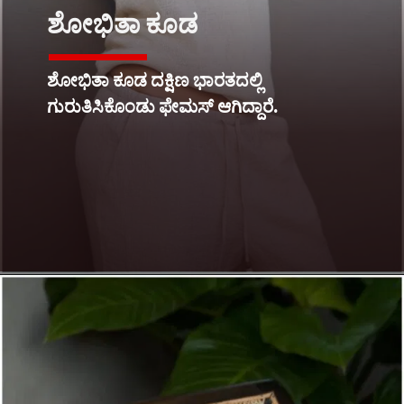
ಶೋಭಿತಾ ಕೂಡ
ಶೋಭಿತಾ ಕೂಡ ದಕ್ಷಿಣ ಭಾರತದಲ್ಲಿ
ಗುರುತಿಸಿಕೊಂಡು ಫೇಮಸ್ ಆಗಿದ್ದಾರೆ.