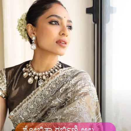
ಶೋಭಿತಾ ಗರ್ಭಿಣಿ ಅಲ್ಲ