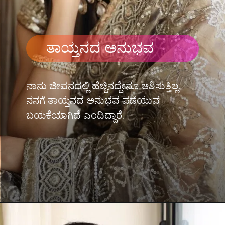
ತಾಯ್ತನದ ಅನುಭವ
ನಾನು ಜೀವನದಲ್ಲಿ ಹೆಚ್ಚಿನದ್ದೇನೂ ಆಶಿಸುತ್ತಿಲ್ಲ.
ನನಗೆ ತಾಯ್ತನದ ಅನುಭವ ಪಡೆಯುವ
ಬಯಕೆಯಾಗಿದೆ ಎಂದಿದ್ದಾರೆ.