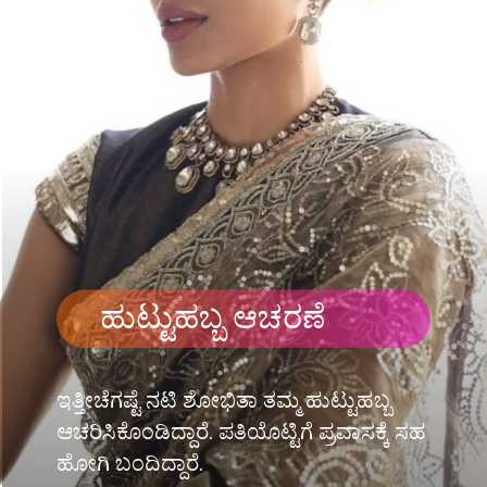
ಹುಟ್ಟುಹಬ್ಬ ಆಚರಣೆ
ಇತ್ತೀಚೆಗಷ್ಟೆ ನಟಿ ಶೋಭಿತಾ ತಮ್ಮ ಹುಟ್ಟುಹಬ್ಬ
ಆಚರಿಸಿಕೊಂಡಿದ್ದಾರೆ. ಪತಿಯೊಟ್ಟಿಗೆ ಪ್ರವಾಸಕ್ಕೆ ಸಹ
ಹೋಗಿ ಬಂದಿದ್ದಾರೆ.