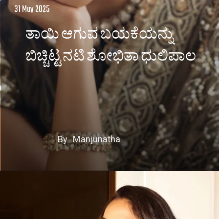
31 May 2025
ತಾಯಿ ಆಗುವ ಬಯಕೆಯನ್ನು
ಬಿಚ್ಚಿಟ್ಟ ನಟಿ ಶೋಭಿತಾ ಧುಲಿಪಾಲ
By Manjunatha