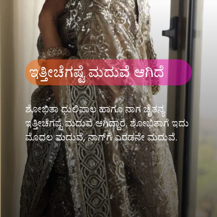
ಇತ್ತೀಚೆಗಷ್ಟೆ ಮದುವೆ ಆಗಿದೆ
ಶೋಭಿತಾ ಧುಲಿಪಾಲ ಹಾಗೂ ನಾಗ ಚೈತನ್ಯ
ಇತ್ತೀಚೆಗಷ್ಟೆ ಮದುವೆ ಆಗಿದ್ದಾರೆ. ಶೋಭಿತಾಗೆ ಇದು
ಮೊದಲ ಮದುವೆ, ನಾಗ್​ಗೆ ಎರಡನೇ ಮದುವೆ.