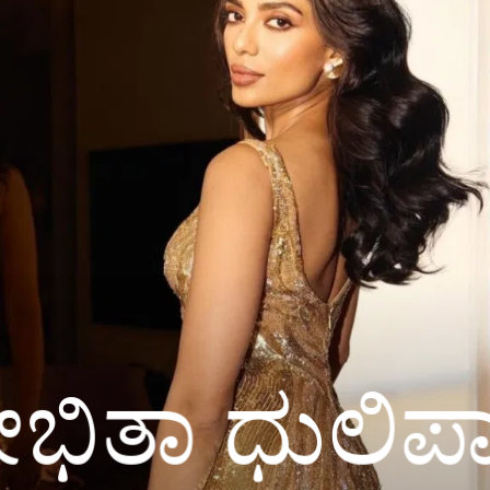
ನಟಿ ಶೋಭಿತಾ ಧುಲಿಪಾಲ