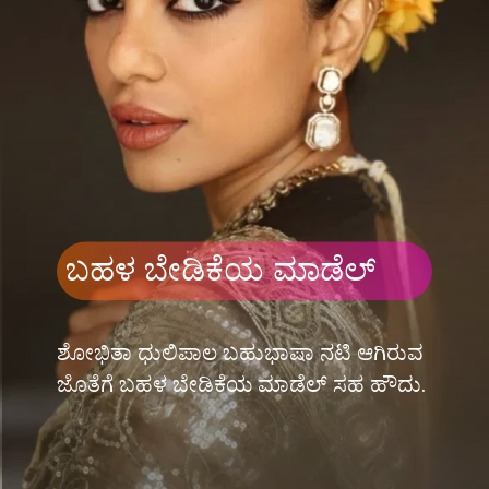
ಬಹಳ ಬೇಡಿಕೆಯ ಮಾಡೆಲ್
ಶೋಭಿತಾ ಧುಲಿಪಾಲ ಬಹುಭಾಷಾ ನಟಿ ಆಗಿರುವ
ಜೊತೆಗೆ ಬಹಳ ಬೇಡಿಕೆಯ ಮಾಡೆಲ್ ಸಹ ಹೌದು.