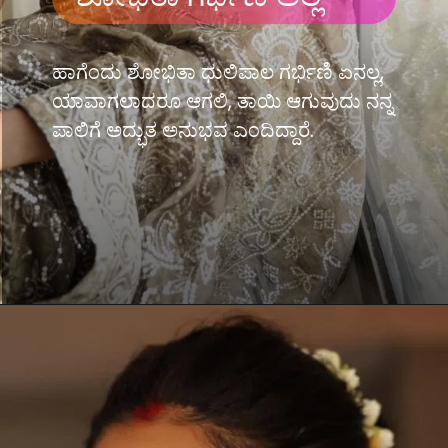
ಹಾಗೆಂದು ಶೋಭಿತಾ ಧುಲಿಪಾಲ ಗರ್ಭಿಣಿ ಏನಲ್ಲ,
ಯಾವಾಗಲಾದರೂ ಆಗಲಿ, ತಾಯಿ ಆಗುವುದು ನನ್ನ
ಪಾಲಿಗೆ ಅದ್ಭುತ ಅನುಭವ ಎಂದಿದ್ದಾರೆ.