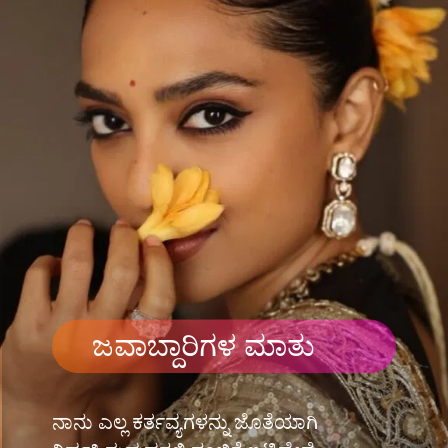
ಜವಾಬ್ದಾರಿಗಳ ಮಾತು
ನಾನು ಎಲ್ಲ ಕರ್ತವ್ಯಗಳನ್ನು ಜೊತೆಯಾಗಿ