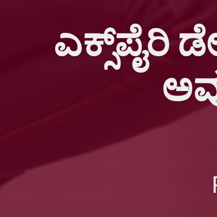
ಎಕ್ಸ್‌ಪೈರಿ