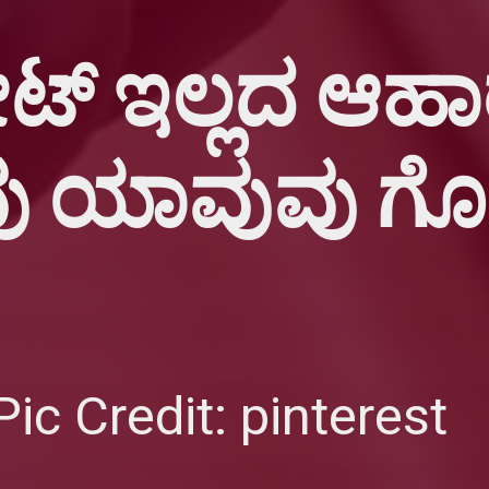
 ಡೇಟ್‌ ಇಲ್ಲದ ಆ
Pic Credit:
pinterest