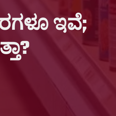
ಹಾರಗಳೂ ಇವೆ;