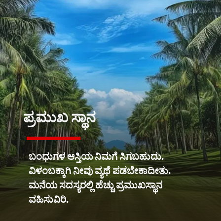
ಪ್ರಮುಖ ಸ್ಥಾನ
ಬಂಧುಗಳ ಆಸ್ತಿಯ ನಿಮಗೆ ಸಿಗಬಹುದು.
ವಿಳಂಬಕ್ಕಾಗಿ ನೀವು ವ್ಯಥೆ ಪಡಬೇಕಾದೀತು.
ಮನೆಯ ಸದಸ್ಯರಲ್ಲಿ ಹೆಚ್ಚು ಪ್ರಮುಖಸ್ಥಾನ
ವಹಿಸುವಿರಿ.