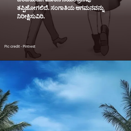
ತಪ್ಪಿ‌ಹೋಗಲಿದೆ. ಸಂಗಾತಿಯ ಆಗಮನವನ್ನು
ನಿರೀಕ್ಷಿಸುವಿರಿ.
Pic credit - Pintrest