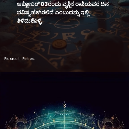
ಅಕ್ಟೋಬರ್​​ 03ರಂದು ವೃಶ್ಚಿಕ ರಾಶಿಯವರ ದಿನ
ಭವಿಷ್ಯ ಹೇಗಿರಲಿದೆ ಎಂಬುದನ್ನು ಇಲ್ಲಿ
Pic credit - Pintrest