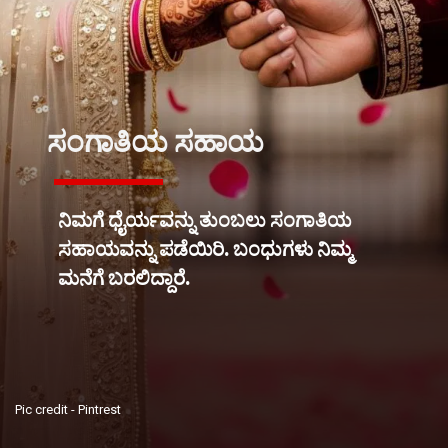
ಸಂಗಾತಿಯ ಸಹಾಯ
ನಿಮಗೆ ಧೈರ್ಯವನ್ನು ತುಂಬಲು ಸಂಗಾತಿಯ
ಸಹಾಯವನ್ನು ಪಡೆಯಿರಿ. ಬಂಧುಗಳು ನಿಮ್ಮ
ಮನೆಗೆ ಬರಲಿದ್ದಾರೆ.
Pic credit - Pintrest