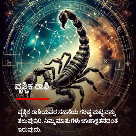
ವೃಶ್ಚಿಕ ರಾಶಿ
ವೃಶ್ಚಿಕ ರಾಶಿಯವರ ಸಹನೆಯ ಗರಿಷ್ಠ ಮಟ್ಟವನ್ನು
ತಲುಪುವಿರಿ.‌ ನಿಮ್ಮ ಮಾತುಗಳು ಚಾಣಾಕ್ಷತನದಂತೆ
ಇರುವುದು.