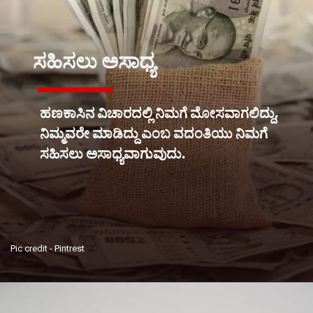
ಸಹಿಸಲು ಅಸಾಧ್ಯ
ಹಣಕಾಸಿನ ವಿಚಾರದಲ್ಲಿ ನಿಮಗೆ ಮೋಸವಾಗಲಿದ್ದು,
ನಿಮ್ಮವರೇ ಮಾಡಿದ್ದು ಎಂಬ ವದಂತಿಯು ನಿಮಗೆ
ಸಹಿಸಲು ಅಸಾಧ್ಯವಾಗುವುದು.
Pic credit - Pintrest