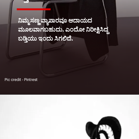
ನಿಮ್ಮ ಸಣ್ಣ ವ್ಯಾಪಾರವೂ ಆದಾಯದ
ಮೂಲವಾಗಬಹುದು. ಎಂದೋ ನಿರೀಕ್ಷಿಸಿದ್ದ
ಬಡ್ತಿಯು ಇಂದು ಸಿಗಲಿದೆ.
Pic credit - Pintrest