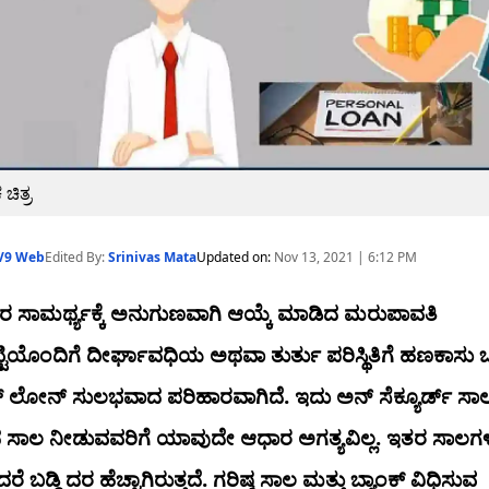
ಚಿತ್ರ
V9 Web
Edited By:
Srinivas Mata
Updated on:
Nov 13, 2021 | 6:12 PM
 ಸಾಮರ್ಥ್ಯಕ್ಕೆ ಅನುಗುಣವಾಗಿ ಆಯ್ಕೆ ಮಾಡಿದ ಮರುಪಾವತಿ
ಟಿಯೊಂದಿಗೆ ದೀರ್ಘಾವಧಿಯ ಅಥವಾ ತುರ್ತು ಪರಿಸ್ಥಿತಿಗೆ ಹಣಕಾಸು
 ಲೋನ್ ಸುಲಭವಾದ ಪರಿಹಾರವಾಗಿದೆ. ಇದು ಅನ್​ ಸೆಕ್ಯೂರ್ಡ್​ ಸಾಲ
ದ ಸಾಲ ನೀಡುವವರಿಗೆ ಯಾವುದೇ ಆಧಾರ ಅಗತ್ಯವಿಲ್ಲ. ಇತರ ಸಾಲಗಳ
ೆ ಬಡ್ಡಿ ದರ ಹೆಚ್ಚಾಗಿರುತ್ತದೆ. ಗರಿಷ್ಠ ಸಾಲ ಮತ್ತು ಬ್ಯಾಂಕ್ ವಿಧಿಸುವ