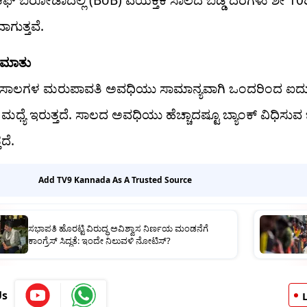
ಾಗುತ್ತವೆ.
 ಮಾತು
ಕ ಸಾಲಗಳ ಮರುಪಾವತಿ ಅವಧಿಯು ಸಾಮಾನ್ಯವಾಗಿ ಒಂದರಿಂದ ಐದ
ಧ್ಯೆ ಇರುತ್ತದೆ. ಸಾಲದ ಅವಧಿಯು ಹೆಚ್ಚಾದಷ್ಟೂ ಬ್ಯಾಂಕ್ ವಿಧಿಸುವ 
ತದೆ.
Add TV9 Kannada As A Trusted Source
ಸಭಾಪತಿ ಹೊರಟ್ಟಿ ವಿರುದ್ಧ ಅವಿಶ್ವಾಸ ನಿರ್ಣಯ ಮಂಡನೆಗೆ
ಕಾಂಗ್ರೆಸ್​​ ಸಿದ್ಧತೆ: ಇಂದೇ ನಿಲುವಳಿ ನೋಟಿಸ್​​?
Us