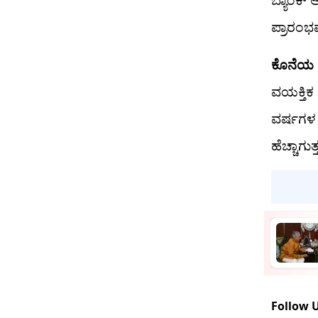
ಪ್ರಾರಂಭವ
ಕೊನೆಯ
ವಯಕ್ತಿ
ವರ್ಷಗಳ ಮ
ಹೆಚ್ಚಾಗುತ್
Follow 