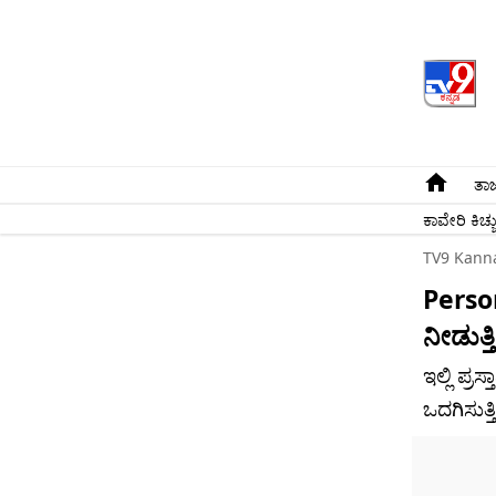
ತಾಜ
ಕಾವೇರಿ ಕಿಚ್ಚ
TV9 Kann
Person
ನೀಡುತ್ತ
ಇಲ್ಲಿ ಪ್ರ
ಒದಗಿಸುತ್