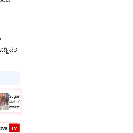
ು
ಬಡ್ಡಿ ದರ
Sugama Darshan: ಅಯೋಧ್ಯೆಯಲ್ಲಿ ವೃದ್ಧರಿಗೆ ‘ಸುಗಮ
ದರ್ಶನ’ ಪಾಸ್; 3 ವರ್ಷದೊಳಗಿನ ಮಕ್ಕಳ ತಾಯಂದಿರಿಗೂ ನೇರ
ದರ್ಶನ!
TV
LIVE