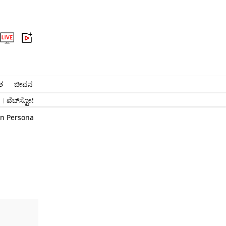
ಶ
ಜೀವನಶೈಲಿ
ಆರೋಗ್ಯ
ವೈರಲ್​
ಅಧ್ಯಾತ್ಮ
ವಾಣಿಜ್ಯ
ಜ್ಯೋತಿಷ್ಯ
ಕ್ರೈಂ
ವೆಬ್​ಸ್ಟೋರಿ
#ಬೆಂಗಳೂರು ಸುದ್ದಿ
#ನರೇಂದ್ರ ಮೋದಿ
ಉದ್ಯೋಗ
On Personal Loan