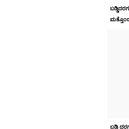
ಬಡ್ಡಿದರಗ
ಮತ್ತೊಂದಕ
ಬಡ್ಡಿ ದರ