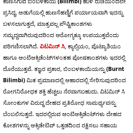
ಕಾಣಸಿಗುವ ಬಿಂಬಳಕಾಯಿ
(Bilimbi)
ಹುಳಿ ರುಚಿಯಿಂದಲೇ
ಪ್ರಸಿದ್ಧ. ಅಡುಗೆಯಲ್ಲಿ ಹುಣಸೆಹಣ್ಣಿಗೆ ಪರ್ಯಾಯವಾಗಿ ಇದನ್ನು
ಬಳಸಲಾಗುತ್ತದೆ, ಮಾತ್ರವಲ್ಲ ಪೌಷ್ಟಿಕಾಂಶಗಳು
ಸಮೃದ್ದವಾಗಿರುವುದರಿಂದ ಆರೋಗ್ಯಕ್ಕೂ ಉಪಯುಕ್ತವೆಂದು
ಪರಿಗಣಿಸಲಾಗಿದೆ.
ವಿಟಮಿನ್ ಸಿ
, ಕ್ಯಾಲ್ಸಿಯಂ, ಪೊಟ್ಯಾಶಿಯಂ
ಹಾಗೂ ಆಂಟಿಆಕ್ಸಿಡೆಂಟ್‌ಗಳಂತಹ ಪೋಷಕಾಂಶಗಳು ಇದರಲ್ಲಿ
ದೊರೆಯುತ್ತವೆ. ತಜ್ಞರ ಪ್ರಕಾರ, ಬಿಂಬಳಕಾಯಿಯನ್ನು
(Burnt
Bilimbi)
ಮಿತ ಪ್ರಮಾಣದಲ್ಲಿ ಆಹಾರದಲ್ಲಿ ಸೇರಿಸುವುದರಿಂದ
ರೋಗನಿರೋಧಕ ಶಕ್ತಿ ಹೆಚ್ಚಲು ನೆರವಾಗಬಹುದು. ವಿಟಮಿನ್ ಸಿ
ಸೋಂಕುಗಳ ವಿರುದ್ಧ ದೇಹದ ಪ್ರತಿರೋಧ ಸಾಮರ್ಥ್ಯವನ್ನು
ಬೆಂಬಲಿಸುತ್ತದೆ. ಇದರಲ್ಲಿರುವ ಆಂಟಿಆಕ್ಸಿಡೆಂಟ್‌ಗಳು ದೇಹದ
ಕೋಶಗಳನ್ನು ಆಕ್ಸಿಡೇಟಿವ್ ಒತ್ತಡದಿಂದ ರಕ್ಷಿಸಲು ಸಹಾಯ