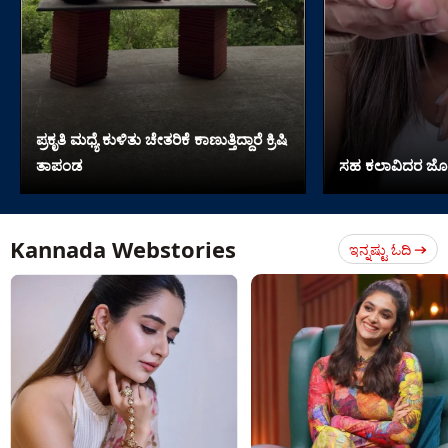
ಪ್ರಕೃತಿ ಮಧ್ಯೆ ಕುಳಿತು ಚೇತರಿಕೆ ಕಾಣುತ್ತಿದ್ದಾರೆ ಕ್ರಿಷಿ
ತಾಪಂಡ
ಸಹ ಕಲಾವಿದರ ಜೊತೆ
Kannada Webstories
ಇನ್ನಷ್ಟು ಓದಿ