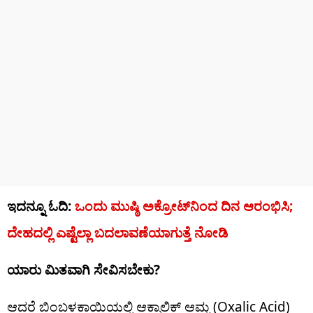
ಇದನ್ನೂ ಓದಿ:
ಒಂದು ಮುಷ್ಠಿ ಅಕ್ರೋಟ್‌ನಿಂದ ದಿನ ಆರಂಭಿಸಿ;
ದೇಹದಲ್ಲಿ ಎಷ್ಟೆಲ್ಲಾ ಬದಲಾವಣೆಯಾಗುತ್ತೆ ನೋಡಿ
ಯಾರು ಮಿತವಾಗಿ ಸೇವಿಸಬೇಕು?
ಆದರೆ ಬಿಂಬಳಕಾಯಿಯಲ್ಲಿ ಆಕ್ಸಾಲಿಕ್ ಆಮ್ಲ (Oxalic Acid)