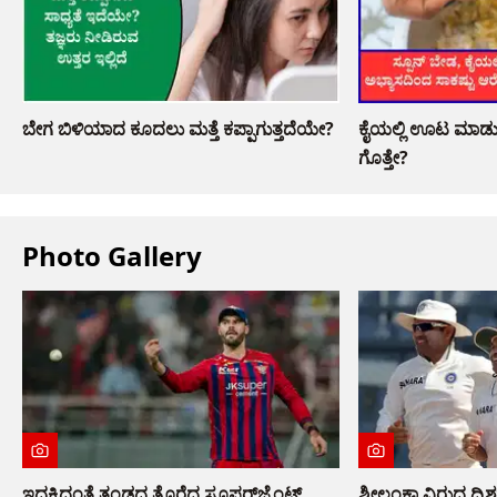
ಬೇಗ ಬಿಳಿಯಾದ ಕೂದಲು ಮತ್ತೆ ಕಪ್ಪಾಗುತ್ತದೆಯೇ?
ಕೈಯಲ್ಲಿ ಊಟ ಮಾಡುವ
ಗೊತ್ತೇ?
Photo Gallery
ಇದ್ದಕ್ಕಿದ್ದಂತೆ ತಂಡದ ತೊರೆದ ಸೂಪರ್‌ಜೈಂಟ್ಸ್
ಶ್ರೀಲಂಕಾ ವಿರುದ್ಧ ದ್ವ