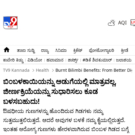
AQI
ತಾಜಾ ಸುದ್ದಿ
ರಾಜ್ಯ
ಸಿನಿಮಾ
ಕ್ರಿಕೆಟ್​
ಫೋಟೋಗ್ಯಾಲರಿ
ಕ್ರೀಡೆ
ಕಾವೇರಿ ಕಿಚ್ಚು
ವಿಡಿಯೋ
ಹವಾಮಾನ
ಶಾರ್ಟ್ಸ್​
#ಡಿಕೆ ಶಿವಕುಮಾರ್​
ಜಲಾಶಯಗಳ 
TV9 Kannada
Health
Burnt Bilimbi Benefits: From Better Di
ಬಿಂಬಳಕಾಯಿಯನ್ನು ಅಡುಗೆಯಲ್ಲಿ ಮಾತ್ರವಲ್ಲ,
ಜೀರ್ಣಕ್ರಿಯೆಯನ್ನು ಸುಧಾರಿಸಲು ಕೂಡ
ಬಳಸಬಹುದು!
ಔಷಧೀಯ ಗುಣಗಳನ್ನು ಹೊಂದಿರುವ ಗಿಡಗಳು ನಮ್ಮ
ಸುತ್ತಮುತ್ತಲಿರುತ್ತದೆ. ಆದರೆ ಅವುಗಳ ಬಳಕೆ ನಮ್ಮ ಕೈಯಲ್ಲಿರುತ್ತದೆ.
ಇಂತಹ ಆರೋಗ್ಯ ಗುಣಗಳು ಹೇರಳವಾಗಿರುವ ಬಿಂಬಳ ಗಿಡದ ಬಗ್ಗೆ