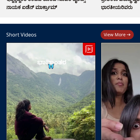
ನಾಯಕ ಐಡೆನ್ ಮಾರ್ಕ್ರಾಮ್
ಭಾರತೀಯರಿವರು
Short Videos
View More