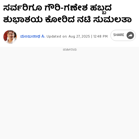
0
ಸರ್ವರಿಗೂ ಗೌರಿ-ಗಣೇಶ ಹಬ್ಬದ
seconds
of
ಶುಭಾಶಯ ಕೋರಿದ ನಟಿ ಸುಮಲತಾ
30
seconds
SHARE
ಮಂಜುನಾಥ ಸಿ.
Updated on:
Aug 27, 2025 | 12:48 PM