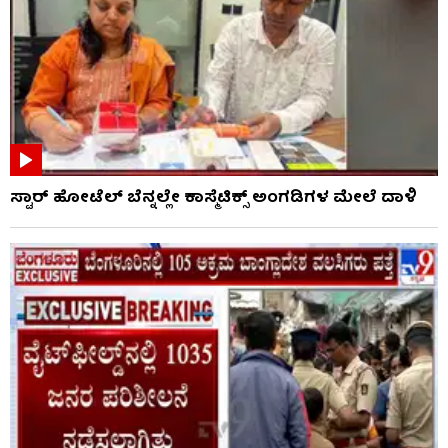
ಸ್ಟಾರ್ ಹೋಟೆಲ್​​​​​ ಬೆನ್ನಲ್ಲೇ ಕಾಸ್ಮೆಟಿಕ್ಸ್ ಅಂಗಡಿಗಳ ಮೇಲೆ ದಾಳಿ