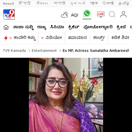
News9
हिन्दी 
తెలుగు 
मराठी
ગુજરાતી
বাংলা
ਪੰਜਾਬੀ
தமிழ்
AQI
ತಾಜಾ ಸುದ್ದಿ
ರಾಜ್ಯ
ಸಿನಿಮಾ
ಕ್ರಿಕೆಟ್​
ಫೋಟೋಗ್ಯಾಲರಿ
ಕ್ರೀಡೆ
ಕಾವೇರಿ ಕಿಚ್ಚು
ವಿಡಿಯೋ
ಹವಾಮಾನ
ಶಾರ್ಟ್ಸ್​
#ಡಿಕೆ ಶಿವಕ
TV9 Kannada
Entertainment
Ex MP, Actress Sumalatha Ambareesh 