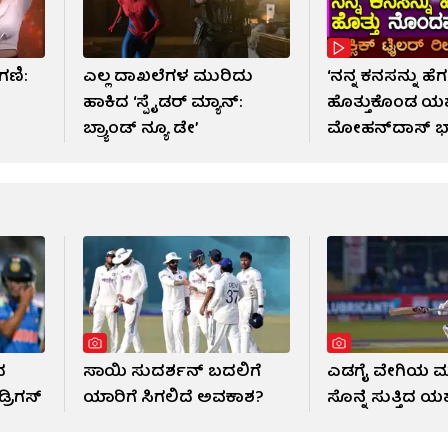
ಗಣಿ:
ಎಲ್ಲ ದಾಖಲೆಗಳ ಮುರಿದು
‘ನನ್ನ ಕನಸನ್ನು ಹ
ಹಾಕಿದ ‘ಸ್ಪೈಡರ್ ಮ್ಯಾನ್:
ಹೊತ್ತುಕೊಂಡ ಯಶ
ಬ್ರ್ಯಾಂಡ್ ನ್ಯೂ ಡೇ’
ಮೋಹನ್​​ದಾಸ್ ಭ
ದ
ಸಾಯಿ ಸುದರ್ಶನ್ ಬದಲಿಗೆ
ಎಡಗೈ ವೇಗಿಯ ಮು
್ರಿಗಸ್
ಯಾರಿಗೆ ಸಿಗಲಿದೆ ಅವಕಾಶ?
ಸೊನ್ನೆ ಸುತ್ತಿದ ಯಶ