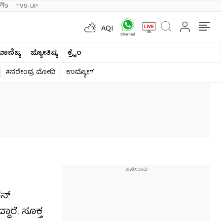
ी9
TV9-UP
AQI
ವಾಣಿಜ್ಯ
ಜ್ಯೋತಿಷ್ಯ
ಕ್ರೈಂ
#ನರೇಂದ್ರ ಮೋದಿ
ಉದ್ಯೋಗ
ದನ್
ಾರೆ. ಸೂಕ್ತ