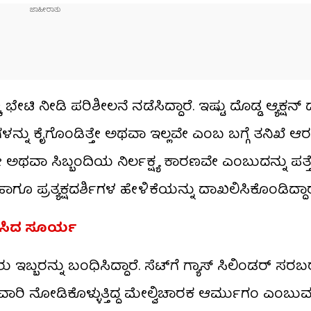
ಿ ನೀಡಿ ಪರಿಶೀಲನೆ ನಡೆಸಿದ್ದಾರೆ. ಇಷ್ಟು ದೊಡ್ಡ ಆ್ಯಕ್ಷನ್ ದೃ
ಮಗಳನ್ನು ಕೈಗೊಂಡಿತ್ತೇ ಅಥವಾ ಇಲ್ಲವೇ ಎಂಬ ಬಗ್ಗೆ ತನಿಖೆ ಆ
ವಾ ಸಿಬ್ಬಂದಿಯ ನಿರ್ಲಕ್ಷ್ಯ ಕಾರಣವೇ ಎಂಬುದನ್ನು ಪತ್ತೆ
ಾಗೂ ಪ್ರತ್ಯಕ್ಷದರ್ಶಿಗಳ ಹೇಳಿಕೆಯನ್ನು ದಾಖಲಿಸಿಕೊಂಡಿದ್ದಾರ
ಡಿಸಿದ ಸೂರ್ಯ
್ಬರನ್ನು ಬಂಧಿಸಿದ್ದಾರೆ. ಸೆಟ್‌ಗೆ ಗ್ಯಾಸ್ ಸಿಲಿಂಡರ್ ಸರ
ರಿ ನೋಡಿಕೊಳ್ಳುತ್ತಿದ್ದ ಮೇಲ್ವಿಚಾರಕ ಆರ್ಮುಗಂ ಎಂಬುವವರ