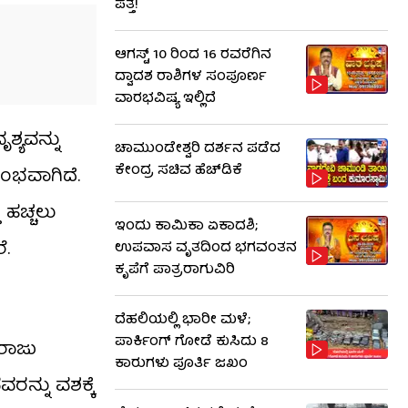
ಪತ್ತೆ!
ಆಗಸ್ಟ್ 10 ರಿಂದ 16 ರವರೆಗಿನ
ದ್ವಾದಶ ರಾಶಿಗಳ ಸಂಪೂರ್ಣ
ವಾರಭವಿಷ್ಯ ಇಲ್ಲಿದೆ
ಶ್ಯವನ್ನು
ಚಾಮುಂಡೇಶ್ವರಿ ದರ್ಶನ ಪಡೆದ
ಕೇಂದ್ರ ಸಚಿವ ಹೆಚ್​​ಡಿಕೆ
ರಂಭವಾಗಿದೆ.
 ಹಚ್ಚಲು
ಇಂದು ಕಾಮಿಕಾ ಏಕಾದಶಿ;
ೆ.
ಉಪವಾಸ ವೃತದಿಂದ ಭಗವಂತನ
ಕೃಪೆಗೆ ಪಾತ್ರರಾಗುವಿರಿ
ದೆಹಲಿಯಲ್ಲಿ ಭಾರೀ ಮಳೆ;
ಪಾರ್ಕಿಂಗ್ ಗೋಡೆ ಕುಸಿದು 8
ಬರಾಜು
ಕಾರುಗಳು ಪೂರ್ತಿ ಜಖಂ
ನ್ನು ವಶಕ್ಕೆ