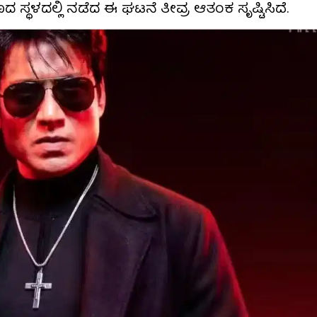
ಣದ ಸ್ಥಳದಲ್ಲಿ ನಡೆದ ಈ ಘಟನೆ ತೀವ್ರ ಆತಂಕ ಸೃಷ್ಟಿಸಿದೆ.