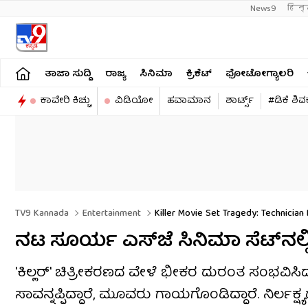
News9
हिन्
ತಾಜಾ ಸುದ್ದಿ
ರಾಜ್ಯ
ಸಿನಿಮಾ
ಕ್ರಿಕೆಟ್​
ಫೋಟೋಗ್ಯಾಲರಿ
ಕಾವೇರಿ ಕಿಚ್ಚು
ವಿಡಿಯೋ
ಹವಾಮಾನ
ಶಾರ್ಟ್ಸ್​
#ಡಿಕೆ ಶಿ
TV9 Kannada
Entertainment
Killer Movie Set Tragedy: Technician
ನಟ ಸೂರ್ಯ ಎಸ್‌ಜೆ ಸಿನಿಮಾ ಸೆಟ್​​​ನ
'ಕಿಲ್ಲರ್' ಚಿತ್ರೀಕರಣದ ವೇಳೆ ಭೀಕರ ದುರಂತ ಸಂಭವಿಸಿದ
ಸಾವನ್ನಪ್ಪಿದ್ದಾರೆ, ಮೂವರು ಗಾಯಗೊಂಡಿದ್ದಾರೆ. ನಿರ್ಲಕ್