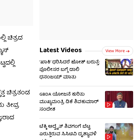
ಲಿ ಚಿತ್ರದ
Latest Videos
ಯಾಸ್
View More
ಟದಲ್ಲಿ
‘ಖಾಕಿ’ ಧರಿಸಿದರೆ ಜೋಶ್ ಬರುತ್ತೆ:
ಪೊಲೀಸರ ಬಗ್ಗೆ ಡಾಲಿ
ಧನಂಜಯ್ ಮಾತು
್ತ ಚಿತ್ರತಂಡ
GBDA ಯೋಜನೆ ಕುರಿತು
ಮುಖ್ಯಮಂತ್ರಿ ಡಿಕೆ ಶಿವಕುಮಾರ್
ು ತೀವ್ರ
ಸಂದೇಶ
್ಞರಾದ
ಟೆಕ್ಕಿ ಅದ್ವೈತ್ ಶಿವಗಂಗೆ ಬೆಟ್ಟ
ಏರುತ್ತಿರುವ ಸಿಸಿಟಿವಿ ದೃಶ್ಯಾವಳಿ