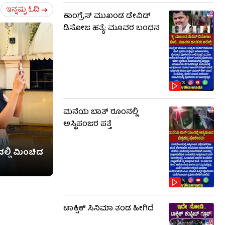
ಇನ್ನಷ್ಟು ಓದಿ
ಕಾಂಗ್ರೆಸ್ ಮುಖಂಡ ಡೇವಿಡ್
ಡಿಸೋಜ ಹತ್ಯೆ: ಮೂವರ ಬಂಧನ
ಮನೆಯ ಬಾತ್ ರೂಂನಲ್ಲಿ
ಅಸ್ಥಿಪಂಜರ ಪತ್ತೆ
ಲ್ಲಿ ಮಿಂಚಿದ
ಟಾಕ್ಸಿಕ್​​​ ಸಿನಿಮಾ ತಂಡ ಹೀಗಿದೆ