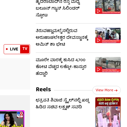
ಹೈದರಾಬಾದ್​ನ ರಸ್ತೆ ಮಧ್ಯೆ
ಬಲೂನ್ ಗ್ಯಾಸ್ ಸಿಲಿಂಡರ್
ಸ್ಫೋಟ
ತಿರುವಣ್ಣಾಮಲೈನಲ್ಲಿರುವ
ಅರುಣಾಚಲೇಶ್ವರ ದೇವಸ್ಥಾನಕ್ಕೆ
ಅಮಿತ್ ಶಾ ಭೇಟಿ
TV
LIVE
ಮೂರೇ ವಾರಕ್ಕೆ ಕುಸಿದ 4,700
ಕೋಟಿ ವೆಚ್ಚದ ಲಕ್ನೋ-ಕಾನ್ಪುರ
ಹೆದ್ದಾರಿ
Reels
View More
ಛತ್ರಪತಿ ಶಿವಾಜಿ ಸ್ಟೈಲ್​ನಲ್ಲಿ ಖಡ್ಗ
ಹಿಡಿದ ಸಚಿವ ಲಕ್ಷ್ಮಣ್ ಸವದಿ