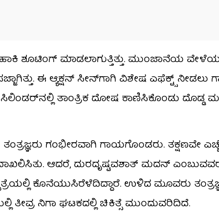
ಮಾದ ಸೆಟ್ ಹಾಕಿ ಶೂಟಿಂಗ್ ಮಾಡಲಾಗುತ್ತಿತ್ತು. ಮುಂಜಾನೆಯ ವೇಳೆಯಲ್
ಿತ್ತು. ಈ ಆ್ಯಕ್ಷನ್ ಸೀನ್‌ಗಾಗಿ ವಿಶೇಷ ಎಫೆಕ್ಟ್ಸ್ ನೀಡಲು ಗ್
 ಸಿಲಿಂಡರ್‌ನಲ್ಲಿ ತಾಂತ್ರಿಕ ದೋಷ ಕಾಣಿಸಿಕೊಂಡು ದೊಡ್ಡ ಮಟ್
್ವರು ತಂತ್ರಜ್ಞರು ಗಂಭೀರವಾಗಿ ಗಾಯಗೊಂಡರು. ತಕ್ಷಣವೇ ಎಚ್ಚೆತ
ೆಗಾಗಿ ದಾಖಲಿಸಿತು. ಆದರೆ, ದುರದೃಷ್ಟವಶಾತ್ ಮದನ್ ಎಂಬುವವರ
ಪತ್ರೆಯಲ್ಲಿ ಕೊನೆಯುಸಿರೆಳೆದಿದ್ದಾರೆ. ಉಳಿದ ಮೂವರು ತಂತ್ರಜ
ಲಿ ತೀವ್ರ ನಿಗಾ ಘಟಕದಲ್ಲಿ ಚಿಕಿತ್ಸೆ ಮುಂದುವರಿದಿದೆ.