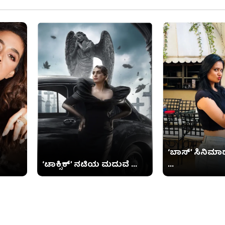
‘ಬಾಸ್’ ಸಿನಿಮಾದ
‘ಟಾಕ್ಸಿಕ್’ ನಟಿಯ ಮದುವೆ ...
...