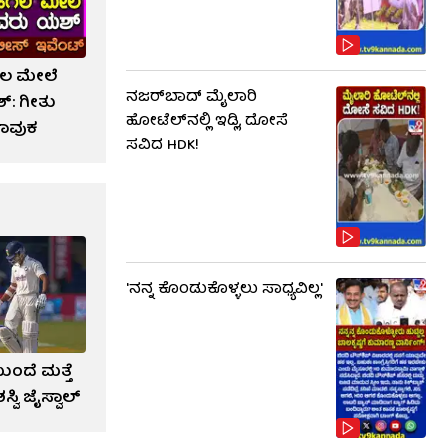
ೆಗಲ ಮೇಲೆ
ನಜರ್‌ಬಾದ್ ಮೈಲಾರಿ
್: ಗೀತು
ಹೋಟೆಲ್‌ನಲ್ಲಿ ಇಡ್ಲಿ, ದೋಸೆ
ಾವುಕ
ಸವಿದ HDK!
'ನನ್ನ ಕೊಂಡುಕೊಳ್ಳಲು ಸಾಧ್ಯವಿಲ್ಲ'
ಂದೆ ಮತ್ತೆ
ಸ್ವಿ ಜೈಸ್ವಾಲ್