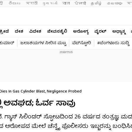
दी 
తెలుగు 
मराठी
ગુજરાતી
বাংলা
ਪੰਜਾਬੀ
தமிழ்
മലയാളം
मन
ಕ್ರೀಡೆ
ದೇಶ
ವಿದೇಶ
ಜೀವನಶೈಲಿ
ಆರೋಗ್ಯ
ವೈರಲ್​
ಅಧ್ಯಾತ್ಮ
ವಕುಮಾರ್​
ಜಲಾಶಯಗಳ ನೀರಿನ ಮಟ್ಟ
ವೆಬ್​ಸ್ಟೋರಿ
#ಬೆಂಗಳೂರು ಸುದ್ದಿ
 Dies In Gas Cylinder Blast, Negligence Probed
ಲ್ಲಿ ಅವಘಡ; ಓರ್ವ ಸಾವು
ೆ. ಗ್ಯಾಸ್ ಸಿಲಿಂಡರ್ ಸ್ಫೋಟದಿಂದ 26 ವರ್ಷದ ತಂತ್ರಜ್ಞ ಮ
ಷ್ಯದ ಆರೋಪದ ಮೇಲೆ ಚೆನ್ನೈ ಪೊಲೀಸರು ಇಬ್ಬರನ್ನು ಬಂಧಿಸಿದ್ದ