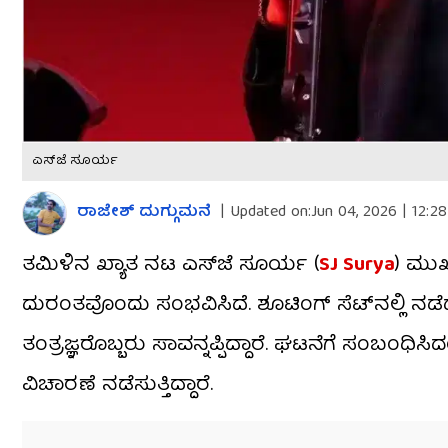
ಎಸ್​​ಜೆ ಸೂರ್ಯ
ರಾಜೇಶ್ ದುಗ್ಗುಮನೆ
|
Updated on:
Jun 04, 2026 | 12:2
ತಮಿಳಿನ ಖ್ಯಾತ ನಟ ಎಸ್‌ಜೆ ಸೂರ್ಯ (
SJ Surya
) ಮುಖ್
ದುರಂತವೊಂದು ಸಂಭವಿಸಿದೆ. ಶೂಟಿಂಗ್ ಸೆಟ್‌ನಲ್ಲಿ ನಡೆ
ತಂತ್ರಜ್ಞರೊಬ್ಬರು ಸಾವನ್ನಪ್ಪಿದ್ದಾರೆ. ಘಟನೆಗೆ ಸಂಬಂಧಿ
ವಿಚಾರಣೆ ನಡೆಸುತ್ತಿದ್ದಾರೆ.