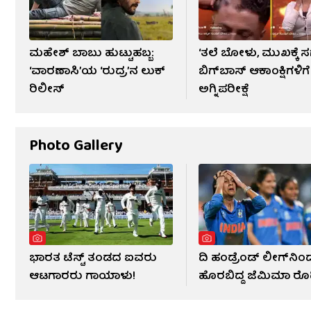
ಮಹೇಶ್ ಬಾಬು ಹುಟ್ಟುಹಬ್ಬ:
‘ತಲೆ ಬೋಳು, ಮುಖಕ್ಕೆ ಸ
‘ವಾರಣಾಸಿ’ಯ ‘ರುದ್ರ’ನ ಲುಕ್
ಬಿಗ್​​ಬಾಸ್ ಆಕಾಂಕ್ಷಿಗಳಿಗೆ
ರಿಲೀಸ್
ಅಗ್ನಿಪರೀಕ್ಷೆ
Photo Gallery
ಭಾರತ ಟೆಸ್ಟ್ ತಂಡದ ಐವರು
ದಿ ಹಂಡ್ರೆಂಡ್ ಲೀಗ್​ನಿಂ
ಆಟಗಾರರು ಗಾಯಾಳು!
ಹೊರಬಿದ್ದ ಜೆಮಿಮಾ ರೊಡ