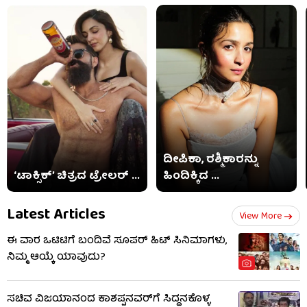
ದೀಪಿಕಾ, ರಶ್ಮಿಕಾರನ್ನು
‘ಟಾಕ್ಸಿಕ್’ ಚಿತ್ರದ ಟ್ರೇಲರ್ ...
ಹಿಂದಿಕ್ಕಿದ ...
Latest Articles
View More
ಈ ವಾರ ಒಟಿಟಿಗೆ ಬಂದಿವೆ ಸೂಪರ್ ಹಿಟ್ ಸಿನಿಮಾಗಳು,
ನಿಮ್ಮ ಆಯ್ಕೆ ಯಾವುದು?
ಸಚಿವ ವಿಜಯಾನಂದ ಕಾಶಪ್ಪನವರ್‌ಗೆ ಸಿದ್ದನಕೊಳ್ಳ