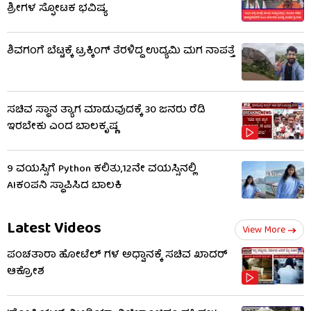
ಶ್ರೀಗಳ ಸ್ಫೋಟಕ ಭವಿಷ್ಯ
ಶಿವಗಂಗೆ ಬೆಟ್ಟಕ್ಕೆ ಟ್ರಕ್ಕಿಂಗ್​ ತೆರಳಿದ್ದ ಉದ್ಯಮಿ ಮಗ ನಾಪತ್ತೆ
ಸಚಿವ ಸ್ಥಾನ ತ್ಯಾಗ ಮಾಡುವುದಕ್ಕೆ 30 ಜನರು ರೆಡಿ
ಇರಬೇಕು ಎಂದ ಬಾಲಕೃಷ್ಣ
9 ವಯಸ್ಸಿಗೆ Python ಕಲಿತು,12ನೇ ವಯಸ್ಸಿನಲ್ಲಿ
AIಕಂಪನಿ ಸ್ಥಾಪಿಸಿದ ಬಾಲಕಿ
Latest Videos
View More
ಪಂಚತಾರಾ ಹೋಟೆಲ್ ಗಳ ಅಧ್ವಾನಕ್ಕೆ ಸಚಿವ ಖಾದರ್
ಆಕ್ರೋಶ