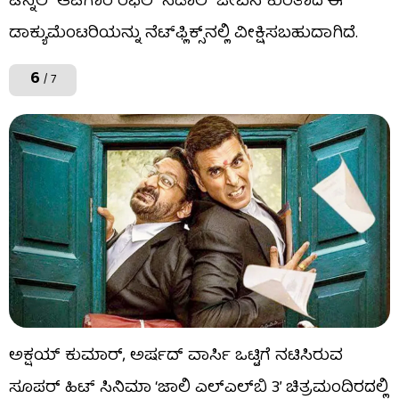
ಟೆನ್ನಿಲ್ ಆಟಗಾರ ರಫೆಲ್ ನಡಾಲ್ ಜೀವನ ಕುರಿತಾದ ಈ
ಡಾಕ್ಯುಮೆಂಟರಿಯನ್ನು ನೆಟ್​​ಫ್ಲಿಕ್ಸ್​​ನಲ್ಲಿ ವೀಕ್ಷಿಸಬಹುದಾಗಿದೆ.
6
/ 7
ಅಕ್ಷಯ್ ಕುಮಾರ್, ಅರ್ಷದ್ ವಾರ್ಸಿ ಒಟ್ಟಿಗೆ ನಟಿಸಿರುವ
ಸೂಪರ್ ಹಿಟ್ ಸಿನಿಮಾ ‘ಜಾಲಿ ಎಲ್​​ಎಲ್​​ಬಿ 3’ ಚಿತ್ರಮಂದಿರದಲ್ಲಿ