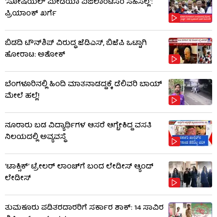
'ಸೋಷಿಯಲ್ ಮೀಡಿಯಾ ವಿಜಿಲಾಂಟಿಸಂ ಸಹಿಸಲ್ಲ':
ಪ್ರಿಯಾಂಕ್ ಖರ್ಗೆ
ಬಿಡದಿ ಟೌನ್​ಶಿಪ್ ವಿರುದ್ಧ ಜೆಡಿಎಸ್, ಬಿಜೆಪಿ ಒಟ್ಟಾಗಿ
ಹೋರಾಟ: ಅಶೋಕ್
ಬೆಂಗಳೂರಿನಲ್ಲಿ ಹಿಂದಿ ಮಾತನಾಡದ್ದಕ್ಕೆ ಡೆಲಿವರಿ ಬಾಯ್
ಮೇಲೆ ಹಲ್ಲೆ!
ನೂರಾರು ಬಡ ವಿದ್ಯಾರ್ಥಿಗಳ ಆಸರೆ ಆಗ್ಬೇಕಿದ್ದ ವಸತಿ
ನಿಲಯದಲ್ಲಿ ಅವ್ಯವಸ್ಥೆ
‘ಟಾಕ್ಸಿಕ್’ ಟ್ರೇಲರ್ ಲಾಂಚ್​ಗೆ ಬಂದ ಲೇಡೀಸ್ ಆ್ಯಂಡ್
ಲೇಡೀಸ್
ತುಮಕೂರು ಪಡಿತರದಾರರಿಗೆ ಸರ್ಕಾರ ಶಾಕ್: 14 ಸಾವಿರ