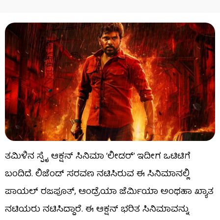
ತಮಿಳಿನ ಸ್ಪೈ ಆಕ್ಷನ್ ಸಿನಿಮಾ ‘ಲೀಡರ್’ ಇದೀಗ ಒಟಿಟಿಗೆ
ಬಂದಿದೆ. ಲಿಜೆಂಡ್ ಸರವಣ ನಟಿಸಿರುವ ಈ ಸಿನಿಮಾನಲ್ಲಿ
ಪಾಯಲ್ ರಜಪೂತ್, ಆಂಡ್ರೆಯಾ ಜೆರ್ಮಿಯಾ ಅಂಥಹಾ ಖ್ಯಾತ
ನಟಿಯರು ನಟಿಸಿದ್ದಾರೆ. ಈ ಆಕ್ಷನ್ ಭರಿತ ಸಿನಿಮಾವನ್ನು