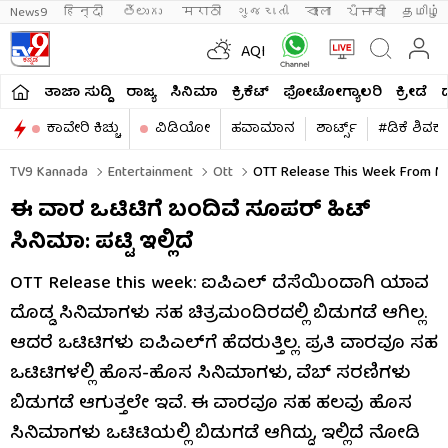
News9
हिन्दी 
తెలుగు 
मराठी
ગુજરાતી
বাংলা
ਪੰਜਾਬੀ
தமிழ்
AQI
ತಾಜಾ ಸುದ್ದಿ
ರಾಜ್ಯ
ಸಿನಿಮಾ
ಕ್ರಿಕೆಟ್​
ಫೋಟೋಗ್ಯಾಲರಿ
ಕ್ರೀಡೆ
ಕಾವೇರಿ ಕಿಚ್ಚು
ವಿಡಿಯೋ
ಹವಾಮಾನ
ಶಾರ್ಟ್ಸ್​
#ಡಿಕೆ ಶಿವಕ
TV9 Kannada
Entertainment
Ott
OTT Release This Week From Ma
ಈ ವಾರ ಒಟಿಟಿಗೆ ಬಂದಿವೆ ಸೂಪರ್ ಹಿಟ್
ಸಿನಿಮಾ: ಪಟ್ಟಿ ಇಲ್ಲಿದೆ
OTT Release this week: ಐಪಿಎಲ್ ದೆಸೆಯಿಂದಾಗಿ ಯಾವ
ದೊಡ್ಡ ಸಿನಿಮಾಗಳು ಸಹ ಚಿತ್ರಮಂದಿರದಲ್ಲಿ ಬಿಡುಗಡೆ ಆಗಿಲ್ಲ.
ಆದರೆ ಒಟಿಟಿಗಳು ಐಪಿಎಲ್​​ಗೆ ಹೆದರುತ್ತಿಲ್ಲ. ಪ್ರತಿ ವಾರವೂ ಸಹ
ಒಟಿಟಿಗಳಲ್ಲಿ ಹೊಸ-ಹೊಸ ಸಿನಿಮಾಗಳು, ವೆಬ್ ಸರಣಿಗಳು
ಬಿಡುಗಡೆ ಆಗುತ್ತಲೇ ಇವೆ. ಈ ವಾರವೂ ಸಹ ಹಲವು ಹೊಸ
ಸಿನಿಮಾಗಳು ಒಟಿಟಿಯಲ್ಲಿ ಬಿಡುಗಡೆ ಆಗಿದ್ದು, ಇಲ್ಲಿದೆ ನೋಡಿ