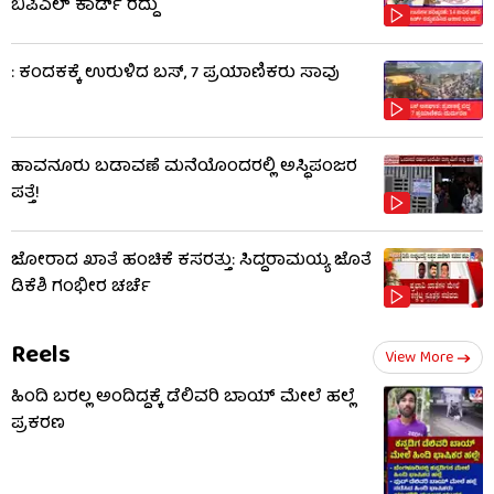
ಬಿಪಿಎಲ್ ಕಾರ್ಡ್ ರದ್ದು
: ಕಂದಕಕ್ಕೆ ಉರುಳಿದ ಬಸ್, 7 ಪ್ರಯಾಣಿಕರು ಸಾವು
ಹಾವನೂರು ಬಡಾವಣೆ ಮನೆಯೊಂದರಲ್ಲಿ ಅಸ್ಥಿಪಂಜರ
ಪತ್ತೆ!
ಜೋರಾದ ಖಾತೆ ಹಂಚಿಕೆ ಕಸರತ್ತು: ಸಿದ್ದರಾಮಯ್ಯ ಜೊತೆ
ಡಿಕೆಶಿ ಗಂಭೀರ ಚರ್ಚೆ
Reels
View More
ಹಿಂದಿ ಬರಲ್ಲ ಅಂದಿದ್ದಕ್ಕೆ ಡೆಲಿವರಿ ಬಾಯ್‌ ಮೇಲೆ ಹಲ್ಲೆ
ಪ್ರಕರಣ