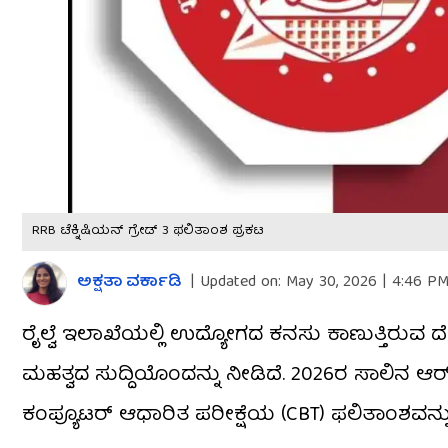
RRB ಟೆಕ್ನಿಷಿಯನ್ ಗ್ರೇಡ್ 3 ಫಲಿತಾಂಶ ಪ್ರಕಟ
ಅಕ್ಷತಾ ವರ್ಕಾಡಿ
|
Updated on:
May 30, 2026 | 4:46 P
ರೈಲ್ವೆ ಇಲಾಖೆಯಲ್ಲಿ ಉದ್ಯೋಗದ ಕನಸು ಕಾಣುತ್ತಿರುವ ದ
ಮಹತ್ವದ ಸುದ್ದಿಯೊಂದನ್ನು ನೀಡಿದೆ. 2026ರ ಸಾಲಿನ ಆರ್‌ಆರ
ಕಂಪ್ಯೂಟರ್ ಆಧಾರಿತ ಪರೀಕ್ಷೆಯ (CBT) ಫಲಿತಾಂಶವನ್ನ