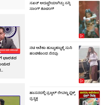
ಸಖತ್ ಅದ್ದೂರಿಯಾಗಿತ್ತು ಸನ್ನಿ
ಸಾಂಗ್ ಶೂಟಿಂಗ್
ನಟಿ ಆಶಿಕಾ ಹುಟ್ಟುಹಬ್ಬಕ್ಕೆ ಸುನಿ
ಹಂಚಿಕೊಂಡ ನೆನಪು
ಿಗೆ ಭಾರತದ
ನಿಮಯದ
ಗ
ಹಾಸನದಲ್ಲಿ ಪ್ರಜ್ವಲ್ ರೇವಣ್ಣ ಫ್ಲೆಕ್ಸ್
ಪ್ರತ್ಯಕ್ಷ