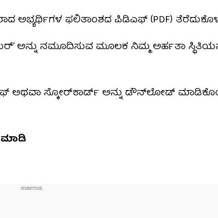
್ಯರ್ಥಿಗಳ ಫಲಿತಾಂಶದ ಪಿಡಿಎಫ್ (PDF) ತೆರೆದುಕೊಳ್ಳುತ
 ನಂಬರ್’ ಅನ್ನು ನಮೂದಿಸುವ ಮೂಲಕ ನಿಮ್ಮ ಅರ್ಹತಾ ಸ್ಥಿತಿಯನ
್ ಅಥವಾ ಸ್ಕೋರ್‌ಕಾರ್ಡ್ ಅನ್ನು ಡೌನ್‌ಲೋಡ್ ಮಾಡಿಕೊಂಡ
ಮಾಡಿ