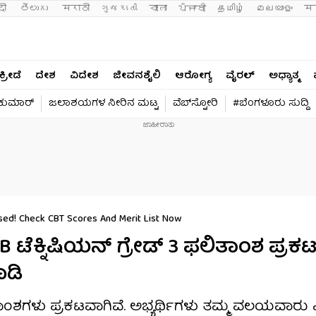
दी 
తెలుగు 
मराठी
ગુજરાતી
বাংলা
ਪੰਜਾਬੀ
தமிழ்
മലയാളം
मन
ಕ್ರೀಡೆ
ದೇಶ
ವಿದೇಶ
ಜೀವನಶೈಲಿ
ಆರೋಗ್ಯ
ವೈರಲ್​
ಅಧ್ಯಾತ್ಮ
ವಕುಮಾರ್​
ಜಲಾಶಯಗಳ ನೀರಿನ ಮಟ್ಟ
ವೆಬ್​ಸ್ಟೋರಿ
#ಬೆಂಗಳೂರು ಸುದ್ದಿ
sed! Check CBT Scores And Merit List Now
B ಟೆಕ್ನಿಷಿಯನ್ ಗ್ರೇಡ್ 3 ಫಲಿತಾಂಶ ಪ್ರಕಟ
ಾಡಿ
ಫಲಿತಾಂಶಗಳು ಪ್ರಕಟವಾಗಿವೆ. ಅಭ್ಯರ್ಥಿಗಳು ತಮ್ಮ ವಲಯವಾರು 