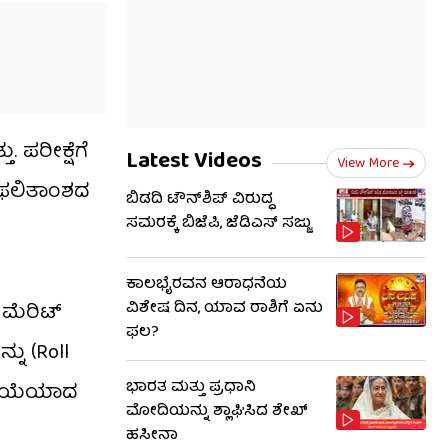
 ಪರೀಕ್ಷೆಗೆ
Latest Videos
View More
ಕ ಫಲಿತಾಂಶದ
ಬಿಡದಿ ಟೌನ್‌ಶಿಪ್ ವಿರುದ್ಧ
ಸಮರಕ್ಕೆ ಬಿಜೆಪಿ, ಜೆಡಿಎಸ್ ಸಜ್ಜು
ಕಾಲಭೈರವನ ಆರಾಧನೆಯ
ವಿಶೇಷ ದಿನ, ಯಾವ ರಾಶಿಗೆ ಏನು
 ಮೆರಿಟ್
ಫಲ?
ನು (Roll
ಭಾರತ ಮತ್ತು ಪ್ರಧಾನಿ
ಕ್ರಿಯೆಯಾದ
ಮೋದಿಯನ್ನು ಶ್ಲಾಘಿಸಿದ ಶೇಖ್
ಹಸೀನಾ