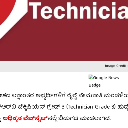
Image Credit 
M
ೇಶದ ಲಕ್ಷಾಂತರ ಅಭ್ಯರ್ಥಿಗಳಿಗೆ ರೈಲ್ವೆ ನೇಮಕಾತಿ ಮಂಡಳಿ
್‌ಬಿ ಟೆಕ್ನಿಷಿಯನ್ ಗ್ರೇಡ್ 3 (Technician Grade 3) ಹುದ್
ು
ಅಧಿಕೃತ ವೆಬ್‌ಸೈಟ್‌
ನಲ್ಲಿ ಬಿಡುಗಡೆ ಮಾಡಲಾಗಿದೆ.