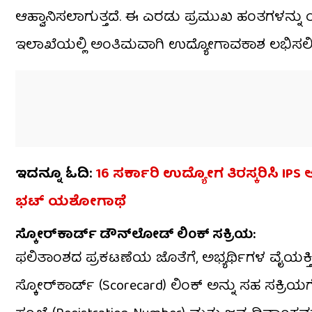
ಆಹ್ವಾನಿಸಲಾಗುತ್ತದೆ. ಈ ಎರಡು ಪ್ರಮುಖ ಹಂತಗಳನ್ನು ಯ
ಇಲಾಖೆಯಲ್ಲಿ ಅಂತಿಮವಾಗಿ ಉದ್ಯೋಗಾವಕಾಶ ಲಭಿಸಲಿದ
ಇದನ್ನೂ ಓದಿ:
16 ಸರ್ಕಾರಿ ಉದ್ಯೋಗ ತಿರಸ್ಕರಿಸಿ IP
ಭಟ್ ಯಶೋಗಾಥೆ
ಸ್ಕೋರ್‌ಕಾರ್ಡ್ ಡೌನ್‌ಲೋಡ್ ಲಿಂಕ್ ಸಕ್ರಿಯ:
ಫಲಿತಾಂಶದ ಪ್ರಕಟಣೆಯ ಜೊತೆಗೆ, ಅಭ್ಯರ್ಥಿಗಳ ವೈಯಕ್ತಿಕ
ಸ್ಕೋರ್‌ಕಾರ್ಡ್ (Scorecard) ಲಿಂಕ್ ಅನ್ನು ಸಹ ಸಕ್ರ