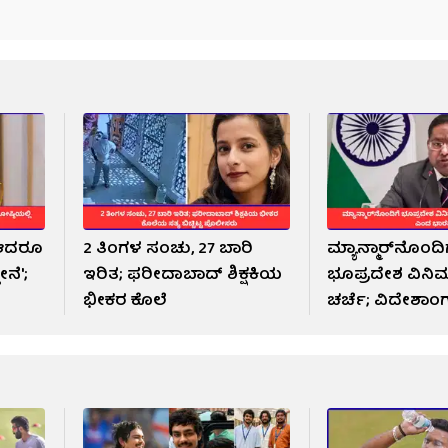
, ಆದರೂ
2 ತಿಂಗಳ ಸಂಚು, 27 ಬಾರಿ
ಮ್ಯಾನ್ಮಾರ್‌ನೊಂದ
ೇನೆ';
ಇರಿತ; ಫರೀದಾಬಾದ್ ಶಿಕ್ಷಕಿಯ
ಭೂಪ್ರದೇಶ ವಿ
ಭೀಕರ ಕೊಲೆ
ಚರ್ಚೆ; ವಿದೇಶಾಂ
ಸಚಿವಾಲಯ