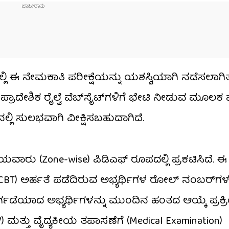
್ಲಿ ಈ ನೇಮಕಾತಿ ಪರೀಕ್ಷೆಯನ್ನು ಯಶಸ್ವಿಯಾಗಿ ನಡೆಸಲಾಗಿತ್ತು.
ಪ್ರಾದೇಶಿಕ ರೈಲ್ವೆ ವೆಬ್‌ಸೈಟ್‌ಗಳಿಗೆ ಭೇಟಿ ನೀಡುವ ಮೂಲ
ನಲ್ಲಿ ಸುಲಭವಾಗಿ ವೀಕ್ಷಿಸಬಹುದಾಗಿದೆ.
ರು (Zone-wise) ಪಿಡಿಎಫ್ ರೂಪದಲ್ಲಿ ಪ್ರಕಟಿಸಿದೆ. ಈ
ಲಿ (CBT) ಅರ್ಹತೆ ಪಡೆದಿರುವ ಅಭ್ಯರ್ಥಿಗಳ ರೋಲ್ ನಂಬರ್‌ಗಳನ್
ತೇರ್ಗಡೆಯಾದ ಅಭ್ಯರ್ಥಿಗಳನ್ನು ಮುಂದಿನ ಹಂತದ ಆಯ್ಕೆ ಪ್ರ
 ಮತ್ತು ವೈದ್ಯಕೀಯ ತಪಾಸಣೆಗೆ (Medical Examination)