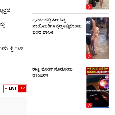
್ತದೆ.
ಪ್ರವಾಹದಲ್ಲಿ ಸಿಲುಕಿದ್ದ
್ನು
ನಾಯಿಮರಿಗಳನ್ನೆಲ್ಲ ತಬ್ಬಿಕೊಂಡು
ಬಂದ ಬಾಲಕಿ!
ು ಪ್ರಿಂಟ್
ರಾತ್ರಿ ಫೋನ್​​ ನೊಡೋದು
ಡೇಂಜರ್!
TV
LIVE