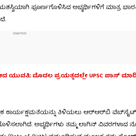
ಶಸ್ವಿಯಾಗಿ ಪೂರ್ಣಗೊಳಿಸಿದ ಅಭ್ಯರ್ಥಿಗಳಿಗೆ ಮಾತ್ರ ಭಾರ
ೆ.
S ಆದ ಯುವತಿ; ಮೊದಲ ಪ್ರಯತ್ನದಲ್ಲೇ UPSC ಪಾಸ್ ಮಾಡಿದ
 ಕಾರ್ಯಕ್ಷಮತೆಯನ್ನು ತಿಳಿಯಲು ಆರ್‌ಆರ್‌ಬಿ ವೆಬ್‌ಸೈಟ್‌ನ
ಿಯಗೊಳಿಸಲಾಗಿದೆ. ಅಭ್ಯರ್ಥಿಗಳು ತಮ್ಮ ಲಾಗಿನ್ ವಿವರಗಳಾದ