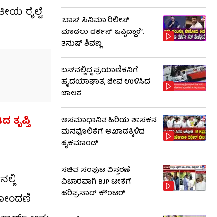
ತೀಯ ರೈಲ್ವೆ
‘ಬಾಸ್ ಸಿನಿಮಾ ರಿಲೀಸ್
ಮಾಡಲು ದರ್ಶನ್ ಒಪ್ಪಿದ್ದಾರೆ’:
ತನುಷ್ ಶಿವಣ್ಣ
ಬಸ್‌ನಲ್ಲಿದ್ದ ಪ್ರಯಾಣಿಕನಿಗೆ
ಹೃದಯಾಘಾತ, ಜೀವ ಉಳಿಸಿದ
ಚಾಲಕ
 ತೃಪ್ತಿ
ಅಸಮಾಧಾನಿತ ಹಿರಿಯ ಶಾಸಕನ
ಮನವೊಲಿಕೆಗೆ ಅಖಾಡಕ್ಕಿಳಿದ
ಹೈಕಮಾಂಡ್
ಸಚಿವ ಸಂಪುಟ ವಿಸ್ತರಣೆ
ಲ್ಲಿ
ವಿಚಾರವಾಗಿ BJP ಟೀಕೆಗೆ
ಹರಿಪ್ರಸಾದ್ ಕೌಂಟರ್​​
 ನೋಂದಣಿ