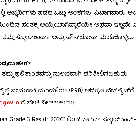
ವನ್ನು (Date of Birth) ನಮೂದಿಸುವ ಮೂಲಕ ತಮ್ಮ ಸ್ಕೋರ್‌
್ಲಿ ಅಭ್ಯರ್ಥಿಗಳು ಪಡೆದ ಒಟ್ಟು ಅಂಕಗಳು, ವಿಭಾಗವಾರು ಅ
 ಮುಂದಿನ ಹಂತಕ್ಕೆ ಆಯ್ಕೆಯಾಗಿದ್ದಾರೆಯೇ ಅಥವಾ ಇಲ್ಲವೇ
ು ತಮ್ಮ ಸ್ಕೋರ್‌ಕಾರ್ಡ್ ಅನ್ನು ಡೌನ್‌ಲೋಡ್ ಮಾಡಿಕೊಳ್ಳಲು
ಸುವುದು ಹೇಗೆ?
ಿ ತಮ್ಮ ಫಲಿತಾಂಶವನ್ನು ಸುಲಭವಾಗಿ ಪರಿಶೀಲಿಸಬಹುದು:
ರೈಲ್ವೆ ನೇಮಕಾತಿ ಮಂಡಳಿಯ (RRB) ಅಧಿಕೃತ ವೆಬ್‌ಸೈಟ್‌ಗೆ
.gov.in
ಗೆ ಭೇಟಿ ನೀಡಬಹುದು).
an Grade 3 Result 2026” ಲಿಂಕ್ ಅಥವಾ ಸ್ಕೋರ್‌ಕಾರ್ಡ್