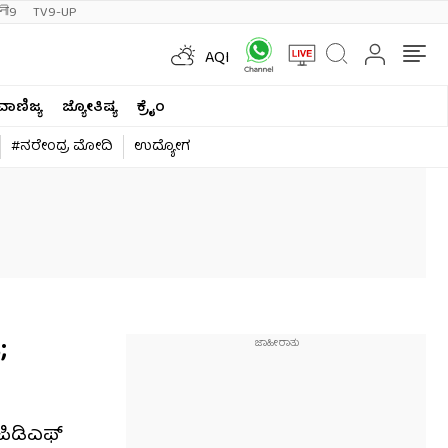
ी9
TV9-UP
AQI
ವಾಣಿಜ್ಯ
ಜ್ಯೋತಿಷ್ಯ
ಕ್ರೈಂ
#ನರೇಂದ್ರ ಮೋದಿ
ಉದ್ಯೋಗ
;
ಪಿಡಿಎಫ್