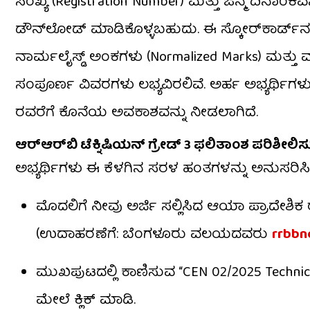
ಸಂಖ್ಯೆ (Registration Number) ಮತ್ತು ಜನ್ಮ ದಿನಾಂಕ
ಡೌನ್‌ಲೋಡ್ ಮಾಡಿಕೊಳ್ಳಬಹುದು. ಈ ಸ್ಕೋರ್‌ಕಾರ್ಡ್‌ನಲ
ನಾರ್ಮಲೈಸ್ಡ್ ಅಂಕಗಳು (Normalized Marks) ಮತ್ತು
ಸಂಪೂರ್ಣ ವಿವರಗಳು ಲಭ್ಯವಿರಲಿವೆ. ಅರ್ಹ ಅಭ್ಯರ್ಥಿಗಳ
ರವರೆಗೆ ಕೊನೆಯ ಅವಕಾಶವನ್ನು ನೀಡಲಾಗಿದೆ.
ಆರ್‌ಆರ್‌ಬಿ ಟೆಕ್ನಿಷಿಯನ್ ಗ್ರೇಡ್ 3 ಫಲಿತಾಂಶ ಪರಿಶೀಲಿ
ಅಭ್ಯರ್ಥಿಗಳು ಈ ಕೆಳಗಿನ ಸರಳ ಹಂತಗಳನ್ನು ಅನುಸರಿಸ
ಮೊದಲಿಗೆ ನೀವು ಅರ್ಜಿ ಸಲ್ಲಿಸಿದ ಆಯಾ ಪ್ರಾದೇಶಿಕ 
(ಉದಾಹರಣೆಗೆ: ಬೆಂಗಳೂರು ವಲಯದವರು
rrbbnc
ಮುಖಪುಟದಲ್ಲಿ ಕಾಣಿಸುವ “CEN 02/2025 Technici
ಮೇಲೆ ಕ್ಲಿಕ್ ಮಾಡಿ.