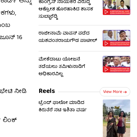
ಕಾರ್ಡ್ ಅನ್ನು
ಕಾಂಗ್ರೆಸ್ ನಾಯಕರ ವಿರುದ್ಧ
ಆಕ್ರೋಶ ಹೊರಹಾಕಿದ ಶಾಸಕ
ಂಕಗಳು,
ಸುಬ್ಬಾರೆಡ್ಡಿ
 ಎಂಬ
ರಾಜೀನಾಮೆ ವಾಪಸ್ ಪಡೆದ
 ಜೂನ್ 16
ಯಶವಂತರಾಯಗೌಡ ಪಾಟೀಲ್
ಮೇಕೆದಾಟು ಯೋಜನೆ
ತಡೆಯಲು ತಮಿಳುನಾಡಿಗೆ
ಅಧಿಕಾರವಿಲ್ಲ
Reels
 ಭೇಟಿ ನೀಡಿ
View More
ಟ್ರೆಂಡ್​​ ಫಾಲೋ ಮಾಡಿದ
ಕಿರುತೆರೆ ನಟಿ ಇಶಿತಾ ವರ್ಷ
 ಲಿಂಕ್