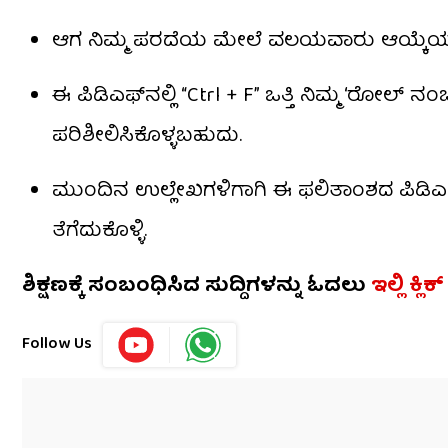
ಆಗ ನಿಮ್ಮ ಪರದೆಯ ಮೇಲೆ ವಲಯವಾರು ಆಯ್ಕೆಯಾದ ಅಭ
ಈ ಪಿಡಿಎಫ್‌ನಲ್ಲಿ “Ctrl + F” ಒತ್ತಿ ನಿಮ್ಮ ‘ರೋಲ್
ಪರಿಶೀಲಿಸಿಕೊಳ್ಳಬಹುದು.
ಮುಂದಿನ ಉಲ್ಲೇಖಗಳಿಗಾಗಿ ಈ ಫಲಿತಾಂಶದ ಪಿಡಿಎಫ
ತೆಗೆದುಕೊಳ್ಳಿ.
ಶಿಕ್ಷಣಕ್ಕೆ ಸಂಬಂಧಿಸಿದ ಸುದ್ದಿಗಳನ್ನು ಓದಲು
ಇಲ್ಲಿ ಕ್ಲಿಕ್
Follow Us