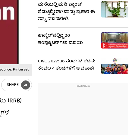
ಮನೆಯಲ್ಲಿ ಮನಿ ಪ್ಲಾಂಟ್
ನೆಡುತ್ತಿದ್ದೀರಾ?ವಾಸ್ತು ಪ್ರಕಾರ ಈ
ತಪ್ಪು ಮಾಡಬೇಡಿ
ಹಾಸ್ಟೆಲ್‌ನಲ್ಲಿದ್ದ 20
ಕಂಪ್ಯೂಟರ್‌ಗಳು ಮಾಯ
CWC 2027: 36 ತಂಡಗಳ ಕದನ:
ಕೇವಲ 4 ತಂಡಗಳಿಗೆ ಅವಕಾಶ!
source: Pinterest
SHARE
ಯು (RRB)
ದೆಗಳ