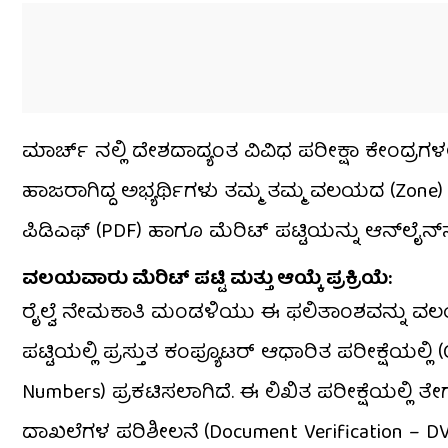
ಮಾರ್ಚ್ ನಲ್ಲಿ ದೇಶದಾದ್ಯಂತ ವಿವಿಧ ಪರೀಕ್ಷಾ ಕೇಂದ್ರಗಳಲ
ಹಾಜರಾಗಿದ್ದ ಅಭ್ಯರ್ಥಿಗಳು ತಮ್ಮ ತಮ್ಮ ವಲಯದ (Zone) 
ಪಿಡಿಎಫ್ (PDF) ಹಾಗೂ ಮೆರಿಟ್ ಪಟ್ಟಿಯನ್ನು ಆನ್‌ಲೈನ್‌
ವಲಯವಾರು ಮೆರಿಟ್ ಪಟ್ಟಿ ಮತ್ತು ಆಯ್ಕೆ ಪ್ರಕ್ರಿಯೆ:
ರೈಲ್ವೆ ನೇಮಕಾತಿ ಮಂಡಳಿಯು ಈ ಫಲಿತಾಂಶವನ್ನು ವಲಯವಾ
ಪಟ್ಟಿಯಲ್ಲಿ ಪ್ರಸ್ತುತ ಕಂಪ್ಯೂಟರ್ ಆಧಾರಿತ ಪರೀಕ್ಷೆಯಲ್
Numbers) ಪ್ರಕಟಿಸಲಾಗಿದೆ. ಈ ಲಿಖಿತ ಪರೀಕ್ಷೆಯಲ್ಲಿ 
ದಾಖಲೆಗಳ ಪರಿಶೀಲನೆ (Document Verification – DV)