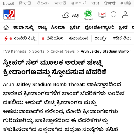
News9
हिन्दी 
తెలుగు 
मराठी
ગુજરાતી
বাংলা
ਪੰਜਾਬੀ
தமிழ்
AQI
ತಾಜಾ ಸುದ್ದಿ
ರಾಜ್ಯ
ಸಿನಿಮಾ
ಕ್ರಿಕೆಟ್​
ಫೋಟೋಗ್ಯಾಲರಿ
ಕ್ರೀಡೆ
ಕಾವೇರಿ ಕಿಚ್ಚು
ವಿಡಿಯೋ
ಹವಾಮಾನ
ಶಾರ್ಟ್ಸ್​
#ಡಿಕೆ ಶಿವಕ
TV9 Kannada
Sports
Cricket News
Arun Jaitley Stadium Bomb Th
ಸ್ಲೀಪರ್ ಸೆಲ್‌ ಮೂಲಕ ಅರುಣ್ ಜೇಟ್ಲಿ
ಕ್ರೀಡಾಂಗಣವನ್ನು ಸ್ಫೋಟಿಸುವ ಬೆದರಿಕೆ
Arun Jaitley Stadium Bomb Threat: ಪಾಕಿಸ್ತಾನದಿಂದ
ಭಾರತದ ಕ್ರೀಡಾಂಗಣಗಳಿಗೆ ಬಾಂಬ್ ಬೆದರಿಕೆಗಳು ಬಂದಿವೆ.
ದೆಹಲಿಯ ಅರುಣ್ ಜೇಟ್ಲಿ ಕ್ರೀಡಾಂಗಣ ಮತ್ತು
ಅಹಮದಾಬಾದ್‌ನ ನರೇಂದ್ರ ಮೋದಿ ಕ್ರೀಡಾಂಗಣಗಳು
ಗುರಿಯಾಗಿದ್ದು, ಪಾಕಿಸ್ತಾನದಿಂದ ಈ ಬೆದರಿಕೆಗಳನ್ನು
ಕಳುಹಿಸಲಾಗಿದೆ ಎನ್ನಲಾಗಿದೆ. ಭದ್ರತಾ ಸಂಸ್ಥೆಗಳು ತನಿಖೆ