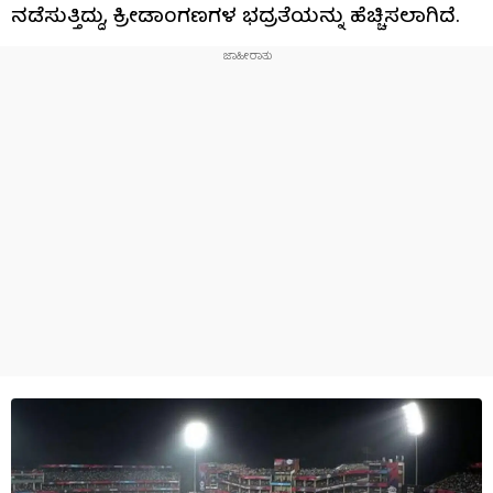
ನಡೆಸುತ್ತಿದ್ದು, ಕ್ರೀಡಾಂಗಣಗಳ ಭದ್ರತೆಯನ್ನು ಹೆಚ್ಚಿಸಲಾಗಿದೆ.