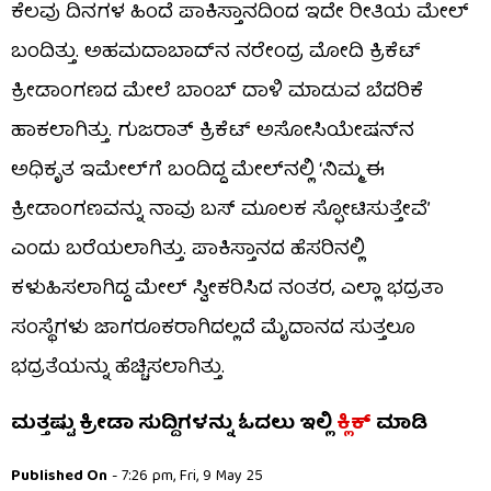
ಕೆಲವು ದಿನಗಳ ಹಿಂದೆ ಪಾಕಿಸ್ತಾನದಿಂದ ಇದೇ ರೀತಿಯ ಮೇಲ್
ಬಂದಿತ್ತು. ಅಹಮದಾಬಾದ್‌ನ ನರೇಂದ್ರ ಮೋದಿ ಕ್ರಿಕೆಟ್
ಕ್ರೀಡಾಂಗಣದ ಮೇಲೆ ಬಾಂಬ್ ದಾಳಿ ಮಾಡುವ ಬೆದರಿಕೆ
ಹಾಕಲಾಗಿತ್ತು. ಗುಜರಾತ್ ಕ್ರಿಕೆಟ್ ಅಸೋಸಿಯೇಷನ್‌ನ
ಅಧಿಕೃತ ಇಮೇಲ್‌ಗೆ ಬಂದಿದ್ದ ಮೇಲ್​ನಲ್ಲಿ ‘ನಿಮ್ಮ ಈ
ಕ್ರೀಡಾಂಗಣವನ್ನು ನಾವು ಬಸ್ ಮೂಲಕ ಸ್ಫೋಟಿಸುತ್ತೇವೆ’
ಎಂದು ಬರೆಯಲಾಗಿತ್ತು. ಪಾಕಿಸ್ತಾನದ ಹೆಸರಿನಲ್ಲಿ
ಕಳುಹಿಸಲಾಗಿದ್ದ ಮೇಲ್ ಸ್ವೀಕರಿಸಿದ ನಂತರ, ಎಲ್ಲಾ ಭದ್ರತಾ
ಸಂಸ್ಥೆಗಳು ಜಾಗರೂಕರಾಗಿದಲ್ಲದೆ ಮೈದಾನದ ಸುತ್ತಲೂ
ಭದ್ರತೆಯನ್ನು ಹೆಚ್ಚಿಸಲಾಗಿತ್ತು.
ಮತ್ತಷ್ಟು ಕ್ರೀಡಾ ಸುದ್ದಿಗಳನ್ನು ಓದಲು ಇಲ್ಲಿ
ಕ್ಲಿಕ್
ಮಾಡಿ
Published On
- 7:26 pm, Fri, 9 May 25