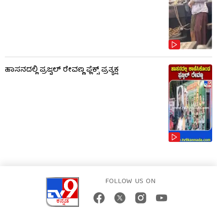
ಹಾಸನದಲ್ಲಿ ಪ್ರಜ್ವಲ್ ರೇವಣ್ಣ ಫ್ಲೆಕ್ಸ್ ಪ್ರತ್ಯಕ್ಷ
FOLLOW US ON