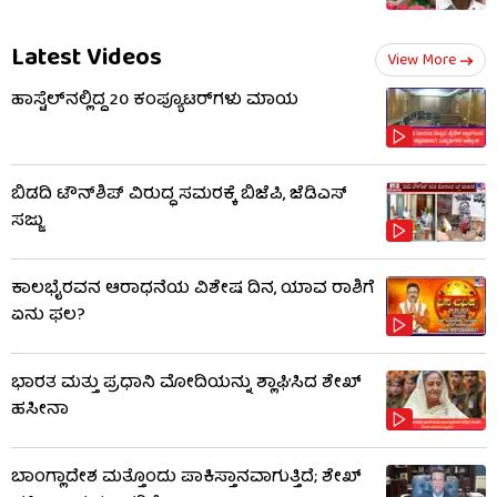
Latest Videos
View More
ಹಾಸ್ಟೆಲ್‌ನಲ್ಲಿದ್ದ 20 ಕಂಪ್ಯೂಟರ್‌ಗಳು ಮಾಯ
ಬಿಡದಿ ಟೌನ್‌ಶಿಪ್ ವಿರುದ್ಧ ಸಮರಕ್ಕೆ ಬಿಜೆಪಿ, ಜೆಡಿಎಸ್
ಸಜ್ಜು
ಕಾಲಭೈರವನ ಆರಾಧನೆಯ ವಿಶೇಷ ದಿನ, ಯಾವ ರಾಶಿಗೆ
ಏನು ಫಲ?
ಭಾರತ ಮತ್ತು ಪ್ರಧಾನಿ ಮೋದಿಯನ್ನು ಶ್ಲಾಘಿಸಿದ ಶೇಖ್
ಹಸೀನಾ
ಬಾಂಗ್ಲಾದೇಶ ಮತ್ತೊಂದು ಪಾಕಿಸ್ತಾನವಾಗುತ್ತಿದೆ; ಶೇಖ್