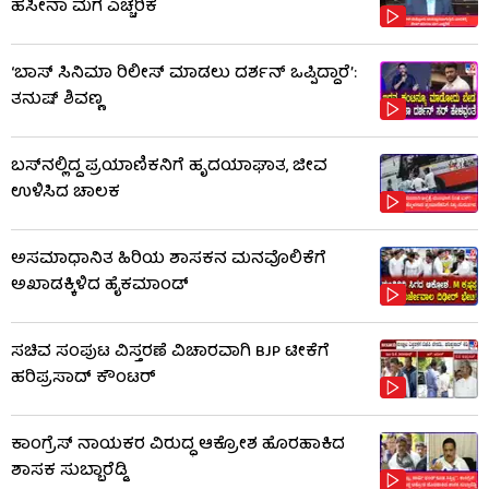
ಹಸೀನಾ ಮಗ ಎಚ್ಚರಿಕೆ
‘ಬಾಸ್ ಸಿನಿಮಾ ರಿಲೀಸ್ ಮಾಡಲು ದರ್ಶನ್ ಒಪ್ಪಿದ್ದಾರೆ’:
ತನುಷ್ ಶಿವಣ್ಣ
ಬಸ್‌ನಲ್ಲಿದ್ದ ಪ್ರಯಾಣಿಕನಿಗೆ ಹೃದಯಾಘಾತ, ಜೀವ
ಉಳಿಸಿದ ಚಾಲಕ
ಅಸಮಾಧಾನಿತ ಹಿರಿಯ ಶಾಸಕನ ಮನವೊಲಿಕೆಗೆ
ಅಖಾಡಕ್ಕಿಳಿದ ಹೈಕಮಾಂಡ್
ಸಚಿವ ಸಂಪುಟ ವಿಸ್ತರಣೆ ವಿಚಾರವಾಗಿ BJP ಟೀಕೆಗೆ
ಹರಿಪ್ರಸಾದ್ ಕೌಂಟರ್​​
ಕಾಂಗ್ರೆಸ್ ನಾಯಕರ ವಿರುದ್ಧ ಆಕ್ರೋಶ ಹೊರಹಾಕಿದ
ಶಾಸಕ ಸುಬ್ಬಾರೆಡ್ಡಿ