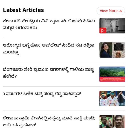
Latest Articles
View More
ಕಲಬುರಗಿ ಕೇಂದ್ರಿಯ ವಿವಿ ಕ್ವಾರ್ಟರ್ಸ್‌ಗೆ ಚಾಕು ಹಿಡಿದು
ನುಗ್ಗಿದ ಆಗಂತುಕರು
ಆರೋಗ್ಯದ ಬಗ್ಗೆ ಹೊಸ ಅಪ್​​​ಡೇಟ್​ ನೀಡಿದ ನಟಿ ರಶ್ಮಿಕಾ
ಮಂದಣ್ಣ
ಬೆಂಗಳೂರು ಸೇರಿ ಪ್ರಮುಖ ನಗರಗಳಲ್ಲಿ ಗಾಳಿಯ ಮಟ್ಟ
ಹೇಗಿದೆ?
3 ವರ್ಷಗಳ ಬಳಿಕ ಟೆಸ್ಟ್ ಪಂದ್ಯ ಗೆದ್ದ ಪಾಕಿಸ್ತಾನ್!
ರೇಣುಕಾಸ್ವಾಮಿ ಕೇಸ್​​ನಲ್ಲಿ ನನ್ನನ್ನು ಮಾಫಿ ಸಾಕ್ಷಿ ಮಾಡಿ;
ಆರೋಪಿ ಪ್ರದೋಶ್