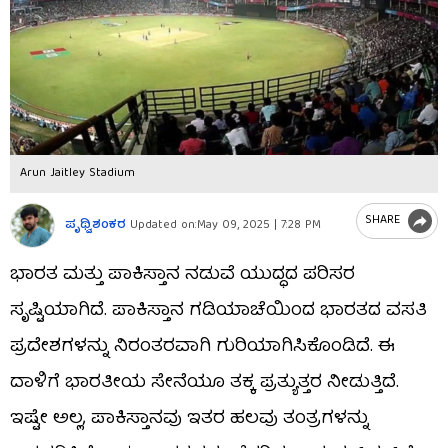
Arun Jaitley Stadium
SHARE
ಪೃಥ್ವಿಶಂಕರ
Updated on:
May 09, 2025 | 7:28 PM
ಭಾರತ ಮತ್ತು ಪಾಕಿಸ್ತಾನ ನಡುವೆ ಯುದ್ಧದ ಪರಿಸರ
ಸೃಷ್ಟಿಯಾಗಿದೆ. ಪಾಕಿಸ್ತಾನ ಗಡಿಯಾಚೆಯಿಂದ ಭಾರತದ ವಸತಿ
ಪ್ರದೇಶಗಳನ್ನು ನಿರಂತರವಾಗಿ ಗುರಿಯಾಗಿಸಿಕೊಂಡಿದೆ. ಈ
ದಾಳಿಗೆ ಭಾರತೀಯ ಸೇನೆಯೂ ತಕ್ಕ ಪ್ರತ್ಯುತ್ತರ ನೀಡುತ್ತಿದೆ.
ಇಷ್ಟೇ ಅಲ್ಲ, ಪಾಕಿಸ್ತಾನವು ಇತರ ಹಲವು ತಂತ್ರಗಳನ್ನು