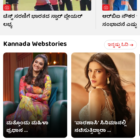
ಟೆಸ್ಟ್ ಸರಣಿಗೆ ಭಾರತದ ಸ್ಟಾರ್ ಪ್ಲೇಯರ್
ಆರ್​ಬಿಐ ನೌಕರ ಇಶ
ಲಭ್ಯ
ಸಂಭಾವನೆ ಎಷ್ಟು?
Kannada Webstories
ಇನ್ನಷ್ಟು ಓದಿ
ಮತ್ತೊಂದು ಮಹಿಳಾ
‘ವಾರಣಾಸಿ’ ಸಿನಿಮಾನಲ್ಲಿ
ಪ್ರಧಾನ ...
ನಟಿಸುತ್ತಿದ್ದಾರಾ ...