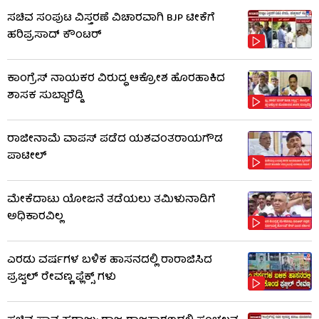
ಸಚಿವ ಸಂಪುಟ ವಿಸ್ತರಣೆ ವಿಚಾರವಾಗಿ BJP ಟೀಕೆಗೆ
ಹರಿಪ್ರಸಾದ್ ಕೌಂಟರ್​​
ಕಾಂಗ್ರೆಸ್ ನಾಯಕರ ವಿರುದ್ಧ ಆಕ್ರೋಶ ಹೊರಹಾಕಿದ
ಶಾಸಕ ಸುಬ್ಬಾರೆಡ್ಡಿ
ರಾಜೀನಾಮೆ ವಾಪಸ್ ಪಡೆದ ಯಶವಂತರಾಯಗೌಡ
ಪಾಟೀಲ್
ಮೇಕೆದಾಟು ಯೋಜನೆ ತಡೆಯಲು ತಮಿಳುನಾಡಿಗೆ
ಅಧಿಕಾರವಿಲ್ಲ
ಎರಡು ವರ್ಷಗಳ ಬಳಿಕ ಹಾಸನದಲ್ಲಿ ರಾರಾಜಿಸಿದ
ಪ್ರಜ್ವಲ್ ರೇವಣ್ಣ ಫ್ಲೆಕ್ಸ್ ಗಳು