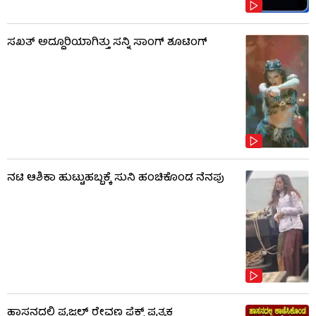
ಸಖತ್ ಅದ್ದೂರಿಯಾಗಿತ್ತು ಸನ್ನಿ ಸಾಂಗ್ ಶೂಟಿಂಗ್
ನಟಿ ಆಶಿಕಾ ಹುಟ್ಟುಹಬ್ಬಕ್ಕೆ ಸುನಿ ಹಂಚಿಕೊಂಡ ನೆನಪು
ಹಾಸನದಲ್ಲಿ ಪ್ರಜ್ವಲ್ ರೇವಣ್ಣ ಫ್ಲೆಕ್ಸ್ ಪ್ರತ್ಯಕ್ಷ