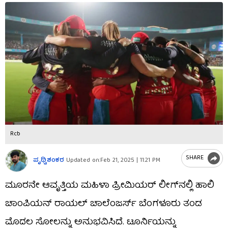
Rcb
SHARE
ಪೃಥ್ವಿಶಂಕರ
Updated on:
Feb 21, 2025 | 11:21 PM
ಮೂರನೇ ಆವೃತ್ತಿಯ ಮಹಿಳಾ ಪ್ರೀಮಿಯರ್ ಲೀಗ್​ನಲ್ಲಿ ಹಾಲಿ
ಚಾಂಪಿಯನ್ ರಾಯಲ್ ಚಾಲೆಂಜರ್ಸ್ ಬೆಂಗಳೂರು ತಂಡ
ಮೊದಲ ಸೋಲನ್ನು ಅನುಭವಿಸಿದೆ. ಟೂರ್ನಿಯನ್ನು