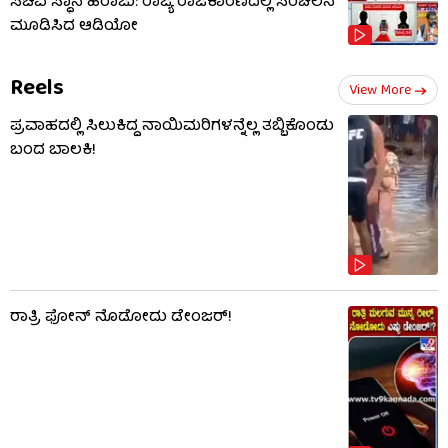
ಸಚಿವ ಸ್ಥಾನ ಹರಾಜು: ರಾಜ್ಯ ರಾಜಕಾರಣದಲ್ಲಿ ಸಂಚಲನ
ಮೂಡಿಸಿದ ಆಡಿಯೋ
Reels
View More
ಪ್ರವಾಹದಲ್ಲಿ ಸಿಲುಕಿದ್ದ ನಾಯಿಮರಿಗಳನ್ನೆಲ್ಲ ತಬ್ಬಿಕೊಂಡು
ಬಂದ ಬಾಲಕಿ!
ರಾತ್ರಿ ಫೋನ್​​ ನೊಡೋದು ಡೇಂಜರ್!