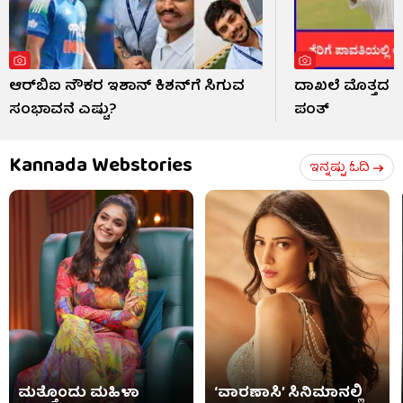
ಆರ್​ಬಿಐ ನೌಕರ ಇಶಾನ್ ಕಿಶನ್​ಗೆ ಸಿಗುವ
ದಾಖಲೆ ಮೊತ್ತದ ತೆ
ಸಂಭಾವನೆ ಎಷ್ಟು?
ಪಂತ್
Kannada Webstories
ಇನ್ನಷ್ಟು ಓದಿ
ಮತ್ತೊಂದು ಮಹಿಳಾ
‘ವಾರಣಾಸಿ’ ಸಿನಿಮಾನಲ್ಲಿ