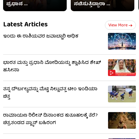
ಪ್ರಧಾನ ...
ನಟಿಸುತ್ತಿದ್ದಾರಾ ...
Latest Articles
View More
ಇಂದು ಈ ರಾಶಿಯವರ ಜವಾಬ್ದಾರಿ ಅಧಿಕ
ಭಾರತ ಮತ್ತು ಪ್ರಧಾನಿ ಮೋದಿಯನ್ನು ಶ್ಲಾಘಿಸಿದ ಶೇಖ್
ಹಸೀನಾ
ತನ್ನ ದೌರ್ಬಲ್ಯವನ್ನು ಮೆಟ್ಟಿ ನಿಲ್ಲುವತ್ತ ಟೀಂ ಇಂಡಿಯಾ
ಚಿತ್ತ
ರಾಮಾಯಣ ರಿಲೀಸ್ ದಿನಾಂಕದ ಕುತೂಹಲಕ್ಕೆ ತೆರೆ?
ಚಿತ್ರತಂಡದ ಪ್ಲ್ಯಾನ್ ಬಹಿರಂಗ