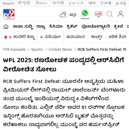
News9
हिन्दी 
తెలుగు 
मराठी
ગુજરાતી
বাংলা
ਪੰਜਾਬੀ
தமிழ்
AQI
ತಾಜಾ ಸುದ್ದಿ
ರಾಜ್ಯ
ಸಿನಿಮಾ
ಕ್ರಿಕೆಟ್​
ಫೋಟೋಗ್ಯಾಲರಿ
ಕ್ರೀಡೆ
ಕಾವೇರಿ ಕಿಚ್ಚು
ವಿಡಿಯೋ
ಹವಾಮಾನ
ಶಾರ್ಟ್ಸ್​
#ಡಿಕೆ ಶಿವಕ
TV9 Kannada
Sports
Cricket News
RCB Suffers First Defeat: Mu
WPL 2025: ರಣರೋಚಕ ಪಂದ್ಯದಲ್ಲಿ ಆರ್​ಸಿಬಿಗೆ
ವೀರೋಚಿತ ಸೋಲು
RCB Suffers First Defeat: ಮೂರನೇ ಆವೃತ್ತಿಯ ಮಹಿಳಾ
ಪ್ರೀಮಿಯರ್ ಲೀಗ್‌ನಲ್ಲಿ ರಾಯಲ್ ಚಾಲೆಂಜರ್ಸ್ ಬೆಂಗಳೂರು
ತಂಡ ಮುಂಬೈ ಇಂಡಿಯನ್ಸ್ ವಿರುದ್ಧ 4 ವಿಕೆಟ್‌ಗಳಿಂದ
ಸೋಲು ಕಂಡಿತು. ಎಲ್ಲಿಸ್ ಪೆರ್ರಿ ಅವರ 81 ರನ್‌ಗಳ ಸ್ಫೋಟಕ
ಇನ್ನಿಂಗ್ಸ್‌ ಹೊರತಾಗಿಯೂ ಆರ್‌ಸಿಬಿ ಬೃಹತ್ ಮೊತ್ತವನ್ನು
ಕಲೆಹಾಕಲು ಸಾಧ್ಯವಾಗಲಿಲ್ಲ. ಮುಂಬೈ ಪರ ಹರ್ಮನ್‌ಪ್ರೀತ್