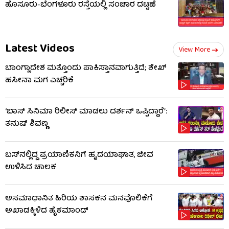
ಹೊಸೂರು-ಬೆಂಗಳೂರು ರಸ್ತೆಯಲ್ಲಿ ಸಂಚಾರ ದಟ್ಟಣೆ
Latest Videos
View More
ಬಾಂಗ್ಲಾದೇಶ ಮತ್ತೊಂದು ಪಾಕಿಸ್ತಾನವಾಗುತ್ತಿದೆ; ಶೇಖ್
ಹಸೀನಾ ಮಗ ಎಚ್ಚರಿಕೆ
‘ಬಾಸ್ ಸಿನಿಮಾ ರಿಲೀಸ್ ಮಾಡಲು ದರ್ಶನ್ ಒಪ್ಪಿದ್ದಾರೆ’:
ತನುಷ್ ಶಿವಣ್ಣ
ಬಸ್‌ನಲ್ಲಿದ್ದ ಪ್ರಯಾಣಿಕನಿಗೆ ಹೃದಯಾಘಾತ, ಜೀವ
ಉಳಿಸಿದ ಚಾಲಕ
ಅಸಮಾಧಾನಿತ ಹಿರಿಯ ಶಾಸಕನ ಮನವೊಲಿಕೆಗೆ
ಅಖಾಡಕ್ಕಿಳಿದ ಹೈಕಮಾಂಡ್