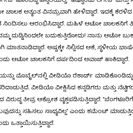
ೇಜ್ ಹೊಂದಿದ್ದ ಹಿನ್ನೆಲೆಯಲ್ಲಿ, “ಇಷ್ಟೊಂದು ಲಗೇಜ್ ಮತ್ತು 
ಚಾಲಕ ಅತ್ಯಂತ ವಿನಮ್ರವಾಗಿ ಹೇಳಿದ್ದಾರೆ. ಇದಕ್ಕೆ ಕೆರಳಿದ
 ನಿಂದಿಸಲು ಆರಂಭಿಸಿದ್ದಾರೆ. ಮಹಿಳೆ ಆಟೋ ಚಾಲಕನಿಗೆ ತೀ
ಲ್ಲಾ ನಮ್ಮ ದುಡ್ಡಿನಿಂದಲೇ ಬದುಕುತ್ತಿರೋದು! ನಾನು ಆಟೋ ಬು
ಗಿ ಮಾತನಾಡಿದ್ದಾರೆ. ಅಷ್ಟಕ್ಕೇ ನಿಲ್ಲಿಸದ ಆಕೆ, ಸ್ಥಳೀಯ ಭ
ಎಂದು ಆಟೋ ಚಾಲಕನಿಗೆ ದರ್ಪದಿಂದ ಅವಾಜ್ ಹಾಕಿದ್ದಾರೆ.
 ಮೊಬೈಲ್‌ನಲ್ಲಿ ವೀಡಿಯೊ ರೆಕಾರ್ಡ್ ಮಾಡಿಕೊಂಡಿದ್ದು,
ತ್ತಿದೆ. ವೀಡಿಯೊ ವೀಕ್ಷಿಸಿದ ಕನ್ನಡಿಗರು ಮತ್ತು ನೆಟ್ಟಿಗ
 ತೀವ್ರ ಆಕ್ರೋಶ ವ್ಯಕ್ತಪಡಿಸುತ್ತಿದ್ದಾರೆ. “ಬೆಂಗಳೂರಿ
ನ್ನು ಸಹಿಸಲು ಸಾಧ್ಯವಿಲ್ಲ” ಎಂದು ಕಮೆಂಟ್ ಮಾಡುತ್ತಿದ್ದ
ಒತ್ತಾಯಿಸುತ್ತಿದ್ದಾರೆ.