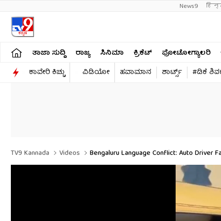
News9
हिन्
ತಾಜಾ ಸುದ್ದಿ
ರಾಜ್ಯ
ಸಿನಿಮಾ
ಕ್ರಿಕೆಟ್​
ಫೋಟೋಗ್ಯಾಲರಿ
ಕಾವೇರಿ ಕಿಚ್ಚು
ವಿಡಿಯೋ
ಹವಾಮಾನ
ಶಾರ್ಟ್ಸ್​
#ಡಿಕೆ ಶಿ
TV9 Kannada
Videos
Bengaluru Language Conflict: Auto Driver 