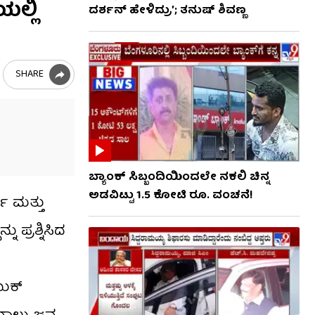
ಲ್ಲಿ
ದರ್ಶನ್ ಹೇಳಿದ್ರು’; ತನುಷ್ ಶಿವಣ್ಣ
SHARE
ಬ್ಯಾಂಕ್ ಸಿಬ್ಬಂದಿಯಿಂದಲೇ ನಕಲಿ ಚಿನ್ನ
ಅಡವಿಟ್ಟು 1.5 ಕೋಟಿ ರೂ. ವಂಚನೆ!
ಷ ಮತ್ತು
 ಪ್ರಶ್ನಿಸಿದ
ಬುಕ್