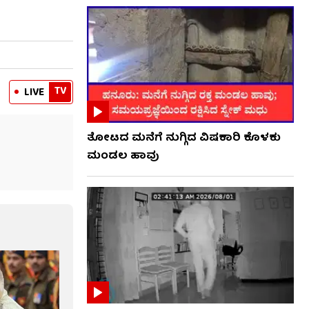
TV
LIVE
ತೋಟದ ಮನೆಗೆ ನುಗ್ಗಿದ ವಿಷಕಾರಿ ಕೊಳಕು
ಮಂಡಲ ಹಾವು