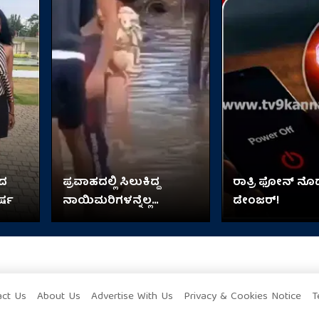
ಿದ
ಪ್ರವಾಹದಲ್ಲಿ ಸಿಲುಕಿದ್ದ
ರಾತ್ರಿ ಫೋನ್​​ 
ರ್ಷ
ನಾಯಿಮರಿಗಳನ್ನೆಲ್ಲ
ಡೇಂಜರ್!
ತಬ್ಬಿಕೊಂಡು ಬಂದ ಬಾಲಕಿ!
act Us
About Us
Advertise With Us
Privacy & Cookies Notice
T