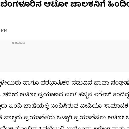
: ಬೆಂಗಳೂರಿನ ಆಟೋ ಚಾಲಕನಿಗೆ ಹಿಂದಿಯ
9 PM
ಲಿ ಸ್ಥಳೀಯರು ಹಾಗೂ ಪರಭಾಷಿಕರ ನಡುವಿನ ಭಾಷಾ ಸಂಘರ್
. ಇದೀಗ ಆಟೋ ಪ್ರಯಾಣದ ವೇಳೆ ಹೆಚ್ಚಿನ ಲಗೇಜ್ ತಂದಿದ್ದನ್ನು
ವರು ಹಿಂದಿ ಭಾಷೆಯಲ್ಲಿ ನಿಂದಿಸಿರುವ ವೀಡಿಯೊ ಸಾಮಾಜಿಕ
ತೆ ನಾಲ್ವರು ಪ್ರಯಾಣಿಕರು ಒಟ್ಟಾಗಿ ಪ್ರಯಾಣಿಸಲು ಆಟೋ 