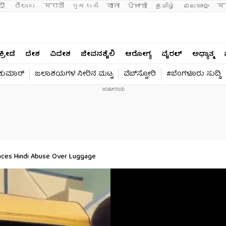
दी 
తెలుగు 
मराठी
ગુજરાતી
বাংলা
ਪੰਜਾਬੀ
தமிழ்
മലയാളം
मन
ಕ್ರೀಡೆ
ದೇಶ
ವಿದೇಶ
ಜೀವನಶೈಲಿ
ಆರೋಗ್ಯ
ವೈರಲ್​
ಅಧ್ಯಾತ್ಮ
ವಕುಮಾರ್​
ಜಲಾಶಯಗಳ ನೀರಿನ ಮಟ್ಟ
ವೆಬ್​ಸ್ಟೋರಿ
#ಬೆಂಗಳೂರು ಸುದ್ದಿ
Faces Hindi Abuse Over Luggage