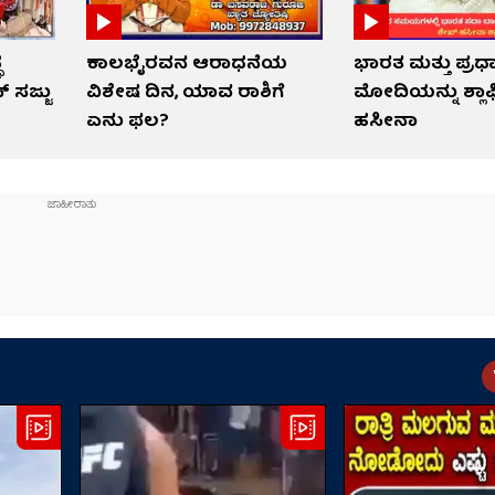
ಧ
ಕಾಲಭೈರವನ ಆರಾಧನೆಯ
ಭಾರತ ಮತ್ತು ಪ್ರಧ
್ ಸಜ್ಜು
ವಿಶೇಷ ದಿನ, ಯಾವ ರಾಶಿಗೆ
ಮೋದಿಯನ್ನು ಶ್ಲಾ
ಏನು ಫಲ?
ಹಸೀನಾ