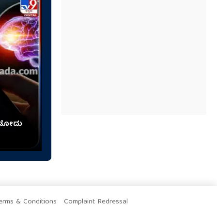
ನೊಡೋದು
erms & Conditions
Complaint Redressal