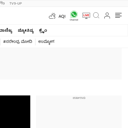
ी9
TV9-UP
AQI
ವಾಣಿಜ್ಯ
ಜ್ಯೋತಿಷ್ಯ
ಕ್ರೈಂ
#ನರೇಂದ್ರ ಮೋದಿ
ಉದ್ಯೋಗ