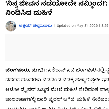
‘ನಿನ್ನ ಜೀವನ ನಡೆಯೋದೇ ನಮ್ಮಿಂದ!’
seconds
of
ನಿಂದಿಸಿದ ಮಹಿಳೆ
2
minutes,
9
seconds
Volume
ಅಕ್ಷಯ್​ ಪಲ್ಲಮಜಲು​​
|
Updated on:
May 31, 2026 | 3:2
0%
ಬೆಂಗಳೂರು, ಮೇ,31:
ಸಿಲಿಕಾನ್ ಸಿಟಿ ಬೆಂಗಳೂರಿನಲ್
ದರ್ಪದ ಘಟನೆಗಳು ದಿನದಿಂದ ದಿನಕ್ಕೆ ಹೆಚ್ಚಾಗುತ್ತಲೇ ಇವೆ
ಆಟೋ ಡ್ರೈವರ್ ಒಬ್ಬನ ಮೇಲೆ ಮಹಿಳೆ ಸೇರಿದಂತೆ ನಾಲ್
ಜಾಲತಾಣಗಳಲ್ಲಿ ಭಾರಿ ವೈರಲ್ ಆಗಿದೆ. ಮಹಿಳೆ ಸೇರಿದಂ