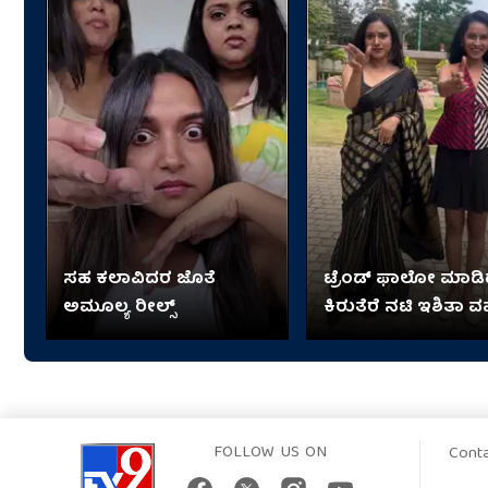
ಸಹ ಕಲಾವಿದರ ಜೊತೆ
ಟ್ರೆಂಡ್​​ ಫಾಲೋ ಮಾಡ
ಅಮೂಲ್ಯ ರೀಲ್ಸ್
ಕಿರುತೆರೆ ನಟಿ ಇಶಿತಾ ವ
FOLLOW US ON
Cont