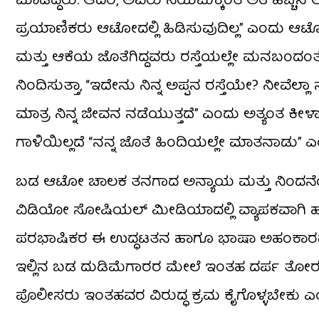
ಮಾಡಿದ್ದರು. ಆದರೆ, ಅವರು ನಿಯಮಕ್ಕಿಂತ ಅತಿ ಹೆಚ್ಚಿನ ಲಗ
ಪ್ರಯಾಣಿಕರು ಆಟೋದಲ್ಲಿ ಹಿಡಿಸುವುದಿಲ್ಲ” ಎಂದು ಆಟೋ 
ಮತ್ತು ಆಕೆಯ ಜೊತೆಗಿದ್ದವರು ರಸ್ತೆಯಲ್ಲೇ ಮನಬಂದಂತೆ
ನಿಂದಿಸುತ್ತಾ, “ಇದೇನು ನಿನ್ನ ಅಪ್ಪನ ರಸ್ತೆಯೇ? ನೀವೆ
ಮಾತ್ರ ನಿನ್ನ ಜೀವನ ನಡೆಯುತ್ತದೆ” ಎಂದು ಅತ್ಯಂತ ಕೀಳಾ
ಗಾಳಿಯಿಲ್ಲದೆ “ನನ್ನ ಜೊತೆ ಹಿಂದಿಯಲ್ಲೇ ಮಾತನಾಡು” 
ಬಡ ಆಟೋ ಚಾಲಕ ತನಗಾದ ಅನ್ಯಾಯ ಮತ್ತು ನಿಂದನೆಯನ್ನು
ವಿಡಿಯೋ ಸೋಷಿಯಲ್ ಮೀಡಿಯಾದಲ್ಲಿ ವ್ಯಾಪಕವಾಗಿ ಹರಿದಾಡು
ಪರಭಾಷಿಕರ ಈ ಉದ್ಧಟತನ ಹಾಗೂ ಭಾಷಾ ಅಹಂಕಾರದ ವಿರುದ್ಧ
ಇಲ್ಲಿನ ಬಡ ದುಡಿಮೆಗಾರರ ಮೇಲೆ ಇಂತಹ ದರ್ಪ ತೋರುವುದ
ಪೊಲೀಸರು ಇಂತಹವರ ವಿರುದ್ಧ ಕ್ರಮ ಕೈಗೊಳ್ಳಬೇಕು ಎಂದು 