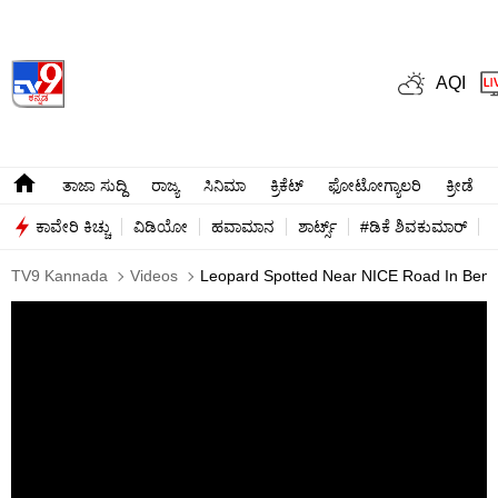
AQI
ತಾಜಾ ಸುದ್ದಿ
ರಾಜ್ಯ
ಸಿನಿಮಾ
ಕ್ರಿಕೆಟ್​
ಫೋಟೋಗ್ಯಾಲರಿ
ಕ್ರೀಡೆ
ಕಾವೇರಿ ಕಿಚ್ಚು
ವಿಡಿಯೋ
ಹವಾಮಾನ
ಶಾರ್ಟ್ಸ್​
#ಡಿಕೆ ಶಿವಕುಮಾರ್​
TV9 Kannada
Videos
Leopard Spotted Near NICE Road In Beng