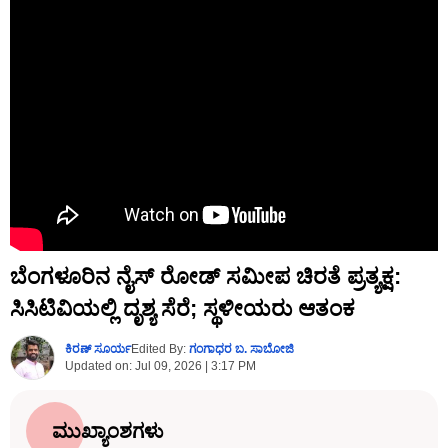
ಬೆಂಗಳೂರಿನ ನೈಸ್‌ ರೋಡ್ ಸಮೀಪ ಚಿರತೆ ಪ್ರತ್ಯಕ್ಷ:
ಸಿಸಿಟಿವಿಯಲ್ಲಿ ದೃಶ್ಯ ಸೆರೆ; ಸ್ಥಳೀಯರು ಆತಂಕ
ಕಿರಣ್​ ಸೂರ್ಯ
Edited By:
ಗಂಗಾಧರ​ ಬ. ಸಾಬೋಜಿ
Updated on:
Jul 09, 2026 | 3:17 PM
ಮುಖ್ಯಾಂಶಗಳು