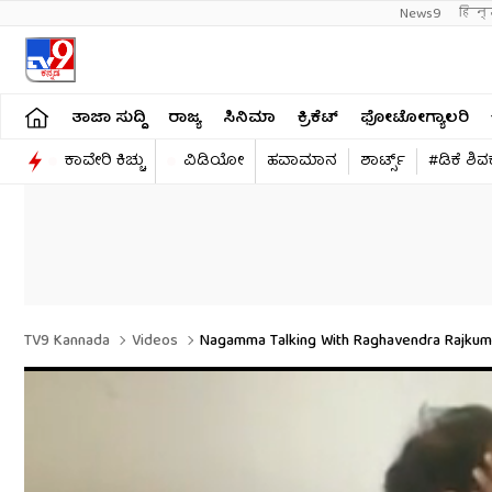
News9
हिन्
ತಾಜಾ ಸುದ್ದಿ
ರಾಜ್ಯ
ಸಿನಿಮಾ
ಕ್ರಿಕೆಟ್​
ಫೋಟೋಗ್ಯಾಲರಿ
ಕಾವೇರಿ ಕಿಚ್ಚು
ವಿಡಿಯೋ
ಹವಾಮಾನ
ಶಾರ್ಟ್ಸ್​
#ಡಿಕೆ ಶಿ
TV9 Kannada
Videos
Nagamma Talking With Raghavendra Rajkuma