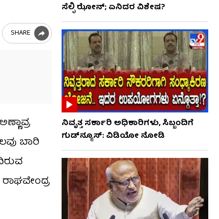
ಸೆಲ್ಫಿ ಝೋನ್; ಏನಿದರ ವಿಶೇಷ?
SHARE
ಣ್ಣಾವ್ರ
ನಿವೃತ್ತ ಸರ್ಕಾರಿ ಅಧಿಕಾರಿಗಳು, ಸಿಬ್ಬಂದಿಗೆ
ಗುಡ್​ನ್ಯೂಸ್: ವಿಡಿಯೋ ನೋಡಿ
 ಹಲವು ಬಾರಿ
ದಿರುವ
. ರಾಘವೇಂದ್ರ