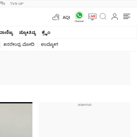
ी9
TV9-UP
AQI
ವಾಣಿಜ್ಯ
ಜ್ಯೋತಿಷ್ಯ
ಕ್ರೈಂ
#ನರೇಂದ್ರ ಮೋದಿ
ಉದ್ಯೋಗ