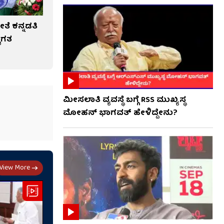
ೆ ಕನ್ನಡತಿ
ವಾಗತ
ಮೀಸಲಾತಿ ವ್ಯವಸ್ಥೆ ಬಗ್ಗೆ RSS​ ಮುಖ್ಯಸ್ಥ
ಮೋಹನ್ ಭಾಗವತ್ ಹೇಳಿದ್ದೇನು?
View More