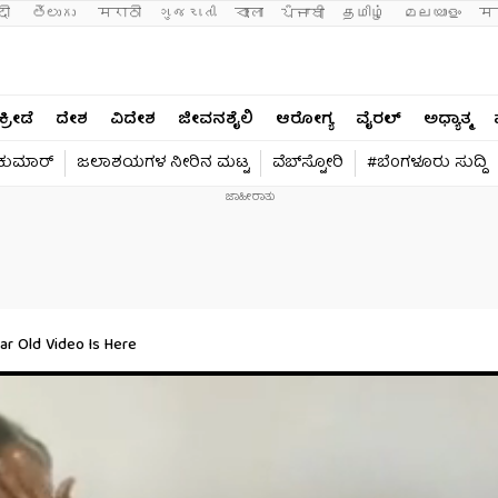
दी 
తెలుగు 
मराठी
ગુજરાતી
বাংলা
ਪੰਜਾਬੀ
தமிழ்
മലയാളം
मन
ಕ್ರೀಡೆ
ದೇಶ
ವಿದೇಶ
ಜೀವನಶೈಲಿ
ಆರೋಗ್ಯ
ವೈರಲ್​
ಅಧ್ಯಾತ್ಮ
ವಕುಮಾರ್​
ಜಲಾಶಯಗಳ ನೀರಿನ ಮಟ್ಟ
ವೆಬ್​ಸ್ಟೋರಿ
#ಬೆಂಗಳೂರು ಸುದ್ದಿ
r Old Video Is Here