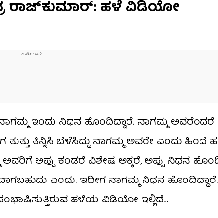
ದ್ರ ರಾಜ್​ಕುಮಾರ್: ಹಳೆ ವಿಡಿಯೋ
ಗಮ್ಮ ಇಂದು ನಿಧನ ಹೊಂದಿದ್ದಾರೆ. ನಾಗಮ್ಮ ಅವರೆಂದರೆ ಅ
ಗ ತುತ್ತು ತಿನ್ನಿಸಿ ಬೆಳೆಸಿದ್ದು ನಾಗಮ್ಮ ಅವರೇ ಎಂದು ಹಿಂದೆ
ಮ ಅವರಿಗೆ ಅಪ್ಪು ಕಂಡರೆ ವಿಶೇಷ ಅಕ್ಕರೆ, ಅಪ್ಪು ನಿಧನ ಹೊಂ
ತವಾಗಬಹುದು ಎಂದು. ಇದೀಗ ನಾಗಮ್ಮ ನಿಧನ ಹೊಂದಿದ್ದಾರೆ
ಂಭಾಷಿಸುತ್ತಿರುವ ಹಳೆಯ ವಿಡಿಯೋ ಇಲ್ಲಿದೆ…