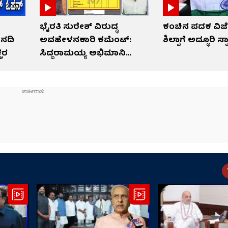
ಭೈರತಿ ಸುರೇಶ್ ವಿರುದ್ಧ
ಕಂಚಿನ ಪದಕ ವಿಜೇತ
 ನದಿ
ಅವಹೇಳನಕಾರಿ ಕಮೆಂಟ್:
ಶಿಲ್ಪಾಗೆ ಅದ್ಧೂರಿ ಸ್
್ಚರ
ಸಿದ್ದರಾಮಯ್ಯ ಅಭಿಮಾನಿ
ಬಂಧನ