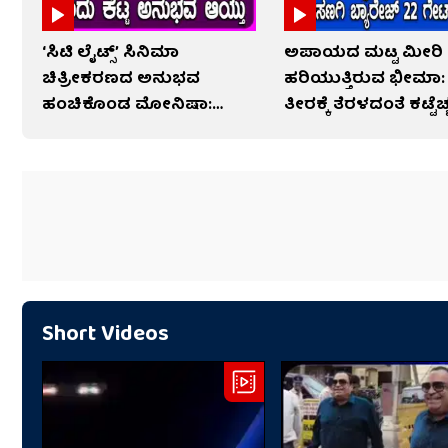
‘ಸಿಟಿ ಲೈಟ್ಸ್’ ಸಿನಿಮಾ
ಅಪಾಯದ ಮಟ್ಟ ಮೀರಿ
ಚಿತ್ರೀಕರಣದ ಅನುಭವ
ಹರಿಯುತ್ತಿರುವ ಭೀಮಾ:
ಹಂಚಿಕೊಂಡ ಮೋನಿಷಾ:
ತೀರಕ್ಕೆ ತೆರಳದಂತೆ ಕಟ್ಟೆಚ
ವಿಡಿಯೋ
Short Videos