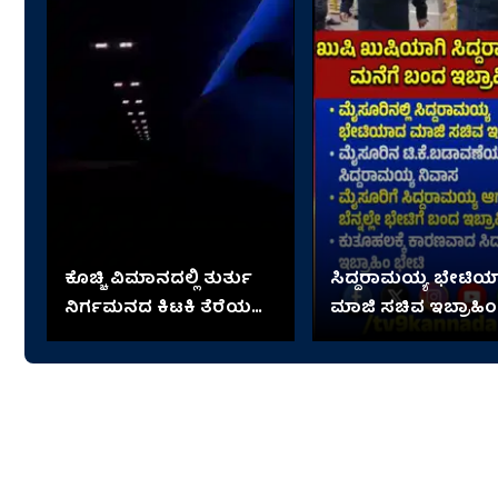
ಕೊಚ್ಚಿ ವಿಮಾನದಲ್ಲಿ ತುರ್ತು
ಸಿದ್ದರಾಮಯ್ಯ ಭೇಟಿ
ನಿರ್ಗಮನದ ಕಿಟಕಿ ತೆರೆಯಲು
ಮಾಜಿ ಸಚಿವ ಇಬ್ರಾಹಿಂ
ಯತ್ನಿಸಿದ ವ್ಯಕ್ತಿ;
ಆಮೇಲೇನಾಯ್ತು?