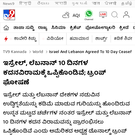
News9
हिन्दी 
తెలుగు 
मराठी
ગુજરાતી
বাংলা
ਪੰਜਾਬੀ
தமிழ்
AQI
ತಾಜಾ ಸುದ್ದಿ
ರಾಜ್ಯ
ಸಿನಿಮಾ
ಕ್ರಿಕೆಟ್​
ಫೋಟೋಗ್ಯಾಲರಿ
ಕ್ರೀಡೆ
ಕಾವೇರಿ ಕಿಚ್ಚು
ವಿಡಿಯೋ
ಹವಾಮಾನ
ಶಾರ್ಟ್ಸ್​
#ಡಿಕೆ ಶಿವಕ
TV9 Kannada
World
Israel And Lebanon Agreed To 10 Day Ceasefi
ಇಸ್ರೇಲ್, ಲೆಬನಾನ್ 10 ದಿನಗಳ
ಕದನವಿರಾಮಕ್ಕೆ ಒಪ್ಪಿಕೊಂಡಿವೆ; ಟ್ರಂಪ್
ಘೋಷಣೆ
ಇಸ್ರೇಲ್ ಮತ್ತು ಲೆಬನಾನ್ ದೇಶಗಳ ನಡುವಿನ
ಉದ್ವಿಗ್ನತೆಯನ್ನು ಕಡಿಮೆ ಮಾಡುವ ಗುರಿಯನ್ನು ಹೊಂದಿರುವ
ಉನ್ನತ ಮಟ್ಟದ ಚರ್ಚೆಗಳ ನಂತರ ಇಸ್ರೇಲ್ ಮತ್ತು ಲೆಬನಾನ್
10 ದಿನಗಳ ಕದನ ವಿರಾಮವನ್ನು ಪ್ರಾರಂಭಿಸಲು
ಒಪ್ಪಿಕೊಂಡಿವೆ ಎಂದು ಅಮೆರಿಕದ ಅಧ್ಯಕ್ಷ ಡೊನಾಲ್ಡ್ ಟ್ರಂಪ್