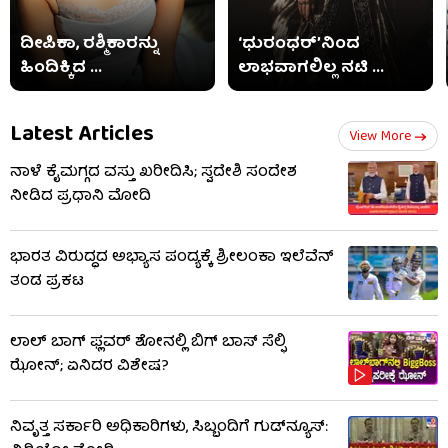
ದೀಪಿಕಾ, ರಶ್ಮಿಕಾರನ್ನು
‘ಧುರಂಧರ್’ನಿಂದ
ಹಿಂದಿಕ್ಕಿದ ...
ಲಾಭವಾಗಲಿಲ್ಲ ನಟಿ ...
Latest Articles
View More
ನಾಳೆ ಕೈಮಗ್ಗದ ವಸ್ತು ಖರೀದಿಸಿ; ಸ್ವದೇಶಿ ಸಂದೇಶ
ನೀಡಿದ ಪ್ರಧಾನಿ ಮೋದಿ
ಭಾರತ ವಿರುದ್ಧದ ಅಭ್ಯಾಸ ಪಂದ್ಯಕ್ಕೆ ಶ್ರೀಲಂಕಾ ಇಲೆವೆನ್
ತಂಡ ಪ್ರಕಟ
ಲಾಲ್ ಬಾಗ್ ಫ್ಲವರ್ ಶೋನಲ್ಲಿ ಬಿಗ್ ಬಾಸ್ ಸೆಲ್ಫಿ
ಝೋನ್; ಏನಿದರ ವಿಶೇಷ?
ನಿವೃತ್ತ ಸರ್ಕಾರಿ ಅಧಿಕಾರಿಗಳು, ಸಿಬ್ಬಂದಿಗೆ ಗುಡ್​ನ್ಯೂಸ್: