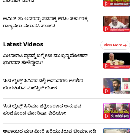
ವಿಡಿಯೋ ನೋಡಿ
ಅಮಿತ್ ಶಾ ಅವರನ್ನು ಸದನಕ್ಕೆ ಕರೆಸಿ; ಸರ್ಕಾರಕ್ಕೆ
ರಾಜ್ಯಸಭಾ ಸಭಾಪತಿ ಸೂಚನೆ
Latest Videos
View More
ಮೀಸಲಾತಿ ವ್ಯವಸ್ಥೆ ಬಗ್ಗೆ RSS​ ಮುಖ್ಯಸ್ಥ ಮೋಹನ್
ಭಾಗವತ್ ಹೇಳಿದ್ದೇನು?
‘ಸಿಟಿ ಲೈಟ್ಸ್’ ಸಿನಿಮಾದಲ್ಲಿ ಅನಾವರಣ ಆಗಲಿದೆ
ಬೆಂಗಳೂರಿನ ಮೆಜೆಸ್ಟಿಕ್ ಲೋಕ
‘ಸಿಟಿ ಲೈಟ್ಸ್’ ಸಿನಿಮಾ ಚಿತ್ರೀಕರಣದ ಅನುಭವ
ಹಂಚಿಕೊಂಡ ಮೋನಿಷಾ: ವಿಡಿಯೋ
ಅಪಾಯದ ಮಟ್ಟ ಮೀರಿ ಹರಿಯುತ್ತಿರುವ ಭೀಮಾ: ನದಿ