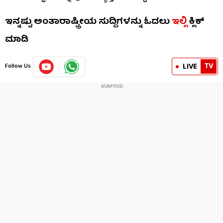
ಇನ್ನಷ್ಟು ಅಂತಾರಾಷ್ಟ್ರೀಯ ಸುದ್ದಿಗಳನ್ನು ಓದಲು
ಇಲ್ಲಿ
ಕ್ಲಿಕ್
ಮಾಡಿ
TV
LIVE
Follow Us