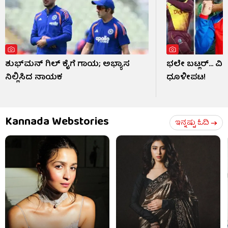
ಶುಭ್​ಮನ್ ಗಿಲ್ ಕೈಗೆ ಗಾಯ; ಅಭ್ಯಾಸ
ಭಲೇ ಬಟ್ಲರ್... ವ
ನಿಲ್ಲಿಸಿದ ನಾಯಕ
ಧೂಳೀಪಟ!
Kannada Webstories
ಇನ್ನಷ್ಟು ಓದಿ