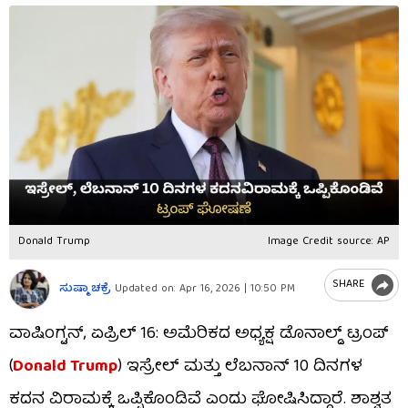
Donald Trump
Image Credit source: AP
SHARE
ಸುಷ್ಮಾ ಚಕ್ರೆ
Updated on:
Apr 16, 2026 | 10:50 PM
ವಾಷಿಂಗ್ಟನ್, ಏಪ್ರಿಲ್ 16: ಅಮೆರಿಕದ ಅಧ್ಯಕ್ಷ ಡೊನಾಲ್ಡ್ ಟ್ರಂಪ್
(
Donald Trump
) ಇಸ್ರೇಲ್ ಮತ್ತು ಲೆಬನಾನ್ 10 ದಿನಗಳ
ಕದನ ವಿರಾಮಕ್ಕೆ ಒಪ್ಪಿಕೊಂಡಿವೆ ಎಂದು ಘೋಷಿಸಿದ್ದಾರೆ. ಶಾಶ್ವತ