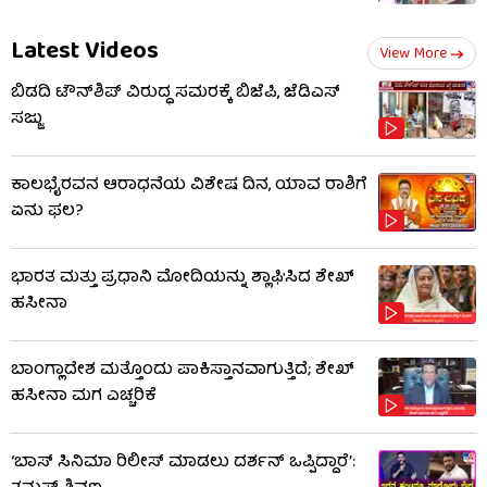
Latest Videos
View More
ಬಿಡದಿ ಟೌನ್‌ಶಿಪ್ ವಿರುದ್ಧ ಸಮರಕ್ಕೆ ಬಿಜೆಪಿ, ಜೆಡಿಎಸ್
ಸಜ್ಜು
ಕಾಲಭೈರವನ ಆರಾಧನೆಯ ವಿಶೇಷ ದಿನ, ಯಾವ ರಾಶಿಗೆ
ಏನು ಫಲ?
ಭಾರತ ಮತ್ತು ಪ್ರಧಾನಿ ಮೋದಿಯನ್ನು ಶ್ಲಾಘಿಸಿದ ಶೇಖ್
ಹಸೀನಾ
ಬಾಂಗ್ಲಾದೇಶ ಮತ್ತೊಂದು ಪಾಕಿಸ್ತಾನವಾಗುತ್ತಿದೆ; ಶೇಖ್
ಹಸೀನಾ ಮಗ ಎಚ್ಚರಿಕೆ
‘ಬಾಸ್ ಸಿನಿಮಾ ರಿಲೀಸ್ ಮಾಡಲು ದರ್ಶನ್ ಒಪ್ಪಿದ್ದಾರೆ’: