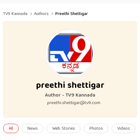
TV9 Kannada
Authors
Preethi Shettigar
preethi shettigar
Author - TV9 Kannada
preethi.shettigar@tv9.com
All
News
Web Stories
Photos
Videos