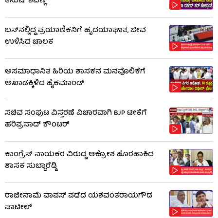
ತನುಷ್ ಶಿವಣ್ಣ
ಬಸ್‌ನಲ್ಲಿದ್ದ ಪ್ರಯಾಣಿಕನಿಗೆ ಹೃದಯಾಘಾತ, ಜೀವ
ಉಳಿಸಿದ ಚಾಲಕ
ಅಸಮಾಧಾನಿತ ಹಿರಿಯ ಶಾಸಕನ ಮನವೊಲಿಕೆಗೆ
ಅಖಾಡಕ್ಕಿಳಿದ ಹೈಕಮಾಂಡ್
ಸಚಿವ ಸಂಪುಟ ವಿಸ್ತರಣೆ ವಿಚಾರವಾಗಿ BJP ಟೀಕೆಗೆ
ಹರಿಪ್ರಸಾದ್ ಕೌಂಟರ್​​
ಕಾಂಗ್ರೆಸ್ ನಾಯಕರ ವಿರುದ್ಧ ಆಕ್ರೋಶ ಹೊರಹಾಕಿದ
ಶಾಸಕ ಸುಬ್ಬಾರೆಡ್ಡಿ
ರಾಜೀನಾಮೆ ವಾಪಸ್ ಪಡೆದ ಯಶವಂತರಾಯಗೌಡ
ಪಾಟೀಲ್