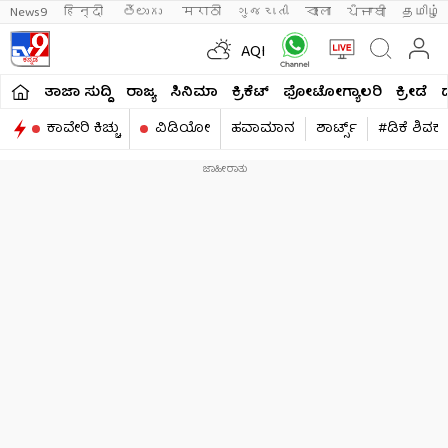
News9
हिन्दी 
తెలుగు 
मराठी
ગુજરાતી
বাংলা
ਪੰਜਾਬੀ
தமிழ்
AQI
ತಾಜಾ ಸುದ್ದಿ
ರಾಜ್ಯ
ಸಿನಿಮಾ
ಕ್ರಿಕೆಟ್​
ಫೋಟೋಗ್ಯಾಲರಿ
ಕ್ರೀಡೆ
ಕಾವೇರಿ ಕಿಚ್ಚು
ವಿಡಿಯೋ
ಹವಾಮಾನ
ಶಾರ್ಟ್ಸ್​
#ಡಿಕೆ ಶಿವಕ