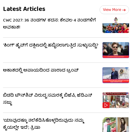
Latest Articles
View More
CWC 2027: 36 ತಂಡಗಳ ಕದನ: ಕೇವಲ 4 ತಂಡಗಳಿಗೆ
ಅವಕಾಶ!
‘ಕಿಂಗ್’ ಹೈಪ್​​ಗೆ ದಕ್ಷಿಣದಲ್ಲಿ ಹಬ್ಬಿಸಲಾಗುತ್ತಿದೆ ಸುಳ್ಳುಸುದ್ದಿ?
ಆಕಾಶದಲ್ಲಿ ಅಪಾಯದಿಂದ ಪಾರಾದ ಟ್ರಂಪ್
ಬಿಡದಿ ಟೌನ್‌ಶಿಪ್ ವಿರುದ್ಧ ಸಮರಕ್ಕೆ ಬಿಜೆಪಿ, ಜೆಡಿಎಸ್
ಸಜ್ಜು
‘ಯಾವುದಕ್ಕೂ ತಲೆಕೆಡಿಸಿಕೊಳ್ಳದಿರುವುದು ನಮ್ಮ
ಕೈಯಲ್ಲೇ ಇದೆ’; ತ್ರಿಷಾ