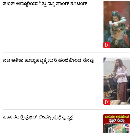
ಸಖತ್ ಅದ್ದೂರಿಯಾಗಿತ್ತು ಸನ್ನಿ ಸಾಂಗ್ ಶೂಟಿಂಗ್
ನಟಿ ಆಶಿಕಾ ಹುಟ್ಟುಹಬ್ಬಕ್ಕೆ ಸುನಿ ಹಂಚಿಕೊಂಡ ನೆನಪು
ಹಾಸನದಲ್ಲಿ ಪ್ರಜ್ವಲ್ ರೇವಣ್ಣ ಫ್ಲೆಕ್ಸ್ ಪ್ರತ್ಯಕ್ಷ