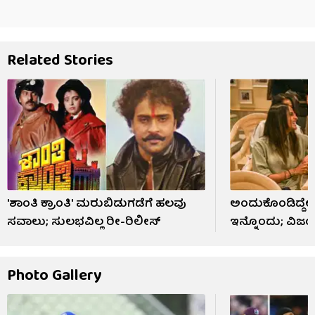
Related Stories
'ಶಾಂತಿ ಕ್ರಾಂತಿ' ಮರುಬಿಡುಗಡೆಗೆ ಹಲವು
ಅಂದುಕೊಂಡಿದ್ದೇ ಒ
ಸವಾಲು; ಸುಲಭವಿಲ್ಲ ರೀ-ರಿಲೀಸ್
ಇನ್ನೊಂದು; ವಿಜಯ
Photo Gallery