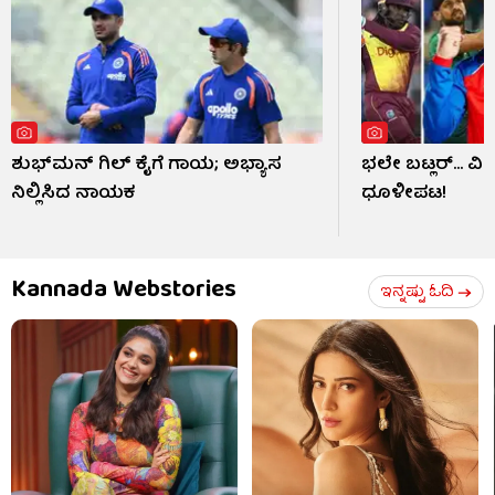
ಶುಭ್​ಮನ್ ಗಿಲ್ ಕೈಗೆ ಗಾಯ; ಅಭ್ಯಾಸ
ಭಲೇ ಬಟ್ಲರ್... ವ
ನಿಲ್ಲಿಸಿದ ನಾಯಕ
ಧೂಳೀಪಟ!
Kannada Webstories
ಇನ್ನಷ್ಟು ಓದಿ