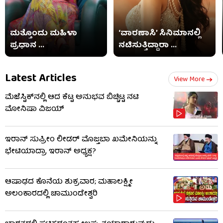
ಮತ್ತೊಂದು ಮಹಿಳಾ
‘ವಾರಣಾಸಿ’ ಸಿನಿಮಾನಲ್ಲಿ
ಪ್ರಧಾನ ...
ನಟಿಸುತ್ತಿದ್ದಾರಾ ...
Latest Articles
View More
ಮೆಜೆಸ್ಟಿಕ್​​ನಲ್ಲಿ ಆದ ಕೆಟ್ಟ ಅನುಭವ ಬಿಚ್ಚಿಟ್ಟ ನಟಿ
ಮೋನಿಷಾ ವಿಜಯ್
ಇರಾನ್ ಸುಪ್ರೀಂ ಲೀಡರ್ ಮೊಜ್ತಬಾ ಖಮೇನಿಯನ್ನು
ಭೇಟಿಯಾದ್ರಾ ಇರಾನ್ ಅಧ್ಯಕ್ಷ?
ಆಷಾಢದ ಕೊನೆಯ ಶುಕ್ರವಾರ; ಮಹಾಲಕ್ಷ್ಮೀ
ಅಲಂಕಾರದಲ್ಲಿ ಚಾಮುಂಡೇಶ್ವರಿ