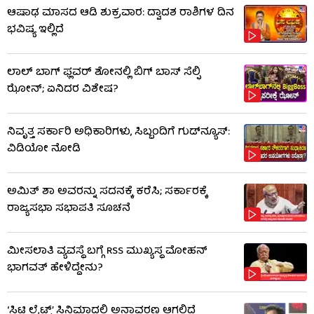
ಆಷಾಢ ಮಾಸದ ಆಡಿ ಶುಕ್ರವಾರ: ದ್ವಾದಶ ರಾಶಿಗಳ ದಿನ
ಭವಿಷ್ಯ ಇಲ್ಲಿದೆ
ಲಾಲ್ ಬಾಗ್ ಫ್ಲವರ್ ಶೋನಲ್ಲಿ ಬಿಗ್ ಬಾಸ್ ಸೆಲ್ಫಿ
ಝೋನ್; ಏನಿದರ ವಿಶೇಷ?
ನಿವೃತ್ತ ಸರ್ಕಾರಿ ಅಧಿಕಾರಿಗಳು, ಸಿಬ್ಬಂದಿಗೆ ಗುಡ್​ನ್ಯೂಸ್:
ವಿಡಿಯೋ ನೋಡಿ
ಅಮಿತ್ ಶಾ ಅವರನ್ನು ಸದನಕ್ಕೆ ಕರೆಸಿ; ಸರ್ಕಾರಕ್ಕೆ
ರಾಜ್ಯಸಭಾ ಸಭಾಪತಿ ಸೂಚನೆ
ಮೀಸಲಾತಿ ವ್ಯವಸ್ಥೆ ಬಗ್ಗೆ RSS​ ಮುಖ್ಯಸ್ಥ ಮೋಹನ್
ಭಾಗವತ್ ಹೇಳಿದ್ದೇನು?
‘ಸಿಟಿ ಲೈಟ್ಸ್’ ಸಿನಿಮಾದಲ್ಲಿ ಅನಾವರಣ ಆಗಲಿದೆ