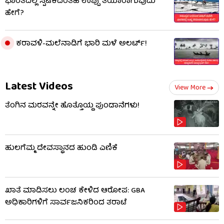
ಭಾರತದಲ್ಲಿ ಸ್ಪಟಿಕದಂತಹ ಉಪ್ಪು ತಯಾರಾಗುವುದು
ಹೇಗೆ?
ಕರಾವಳಿ-ಮಲೆನಾಡಿಗೆ ಭಾರಿ ಮಳೆ ಅಲರ್ಟ್!
Latest Videos
View More
ತೆಂಗಿನ ಮರವನ್ನೇ ಹೊತ್ತೊಯ್ದ ಪುಂಡಾನೆಗಳು!
ಹುಲಗೆಮ್ಮ ದೇವಸ್ಥಾನದ ಹುಂಡಿ ಎಣಿಕೆ
ಖಾತೆ ಮಾಡಿಸಲು ಲಂಚ ಕೇಳಿದ ಆರೋಪ: GBA
ಅಧಿಕಾರಿಗಳಿಗೆ ಸಾರ್ವಜನಿಕರಿಂದ ತರಾಟೆ