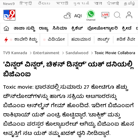
News9
हिन्दी 
తెలుగు 
मराठी
ગુજરાતી
বাংলা
ਪੰਜਾਬੀ
தமிழ்
AQI
ತಾಜಾ ಸುದ್ದಿ
ರಾಜ್ಯ
ಸಿನಿಮಾ
ಕ್ರಿಕೆಟ್​
ಫೋಟೋಗ್ಯಾಲರಿ
ಕ್ರೀಡೆ
ಕಾವೇರಿ ಕಿಚ್ಚು
ವಿಡಿಯೋ
ಹವಾಮಾನ
ಶಾರ್ಟ್ಸ್​
#ಡಿಕೆ ಶಿವಕ
TV9 Kannada
Entertainment
Sandalwood
Toxic Movie Collaborat
‘ವಿನ್ನರ್ ವಿನ್ನರ್, ಚಿಕನ್ ಡಿನ್ನರ್’ ಯಶ್ ದನಿಯಲ್ಲಿ
ಬಿಜಿಎಂಐ
Toxic movie: ಭಾರತದಲ್ಲಿ ಸುಮಾರು 27 ಕೋಟಿಗೂ ಹೆಚ್ಚು
ಡೌನ್​​ಲೋಡ್​​ಗಳನ್ನು ಹಾಗೂ ಸಕ್ರಿಯ ಆಟಗಾರರನ್ನು
ಬಿಜಿಎಂಐ ಆನ್​​ಲೈನ್ ಗೇಮ್ ಹೊಂದಿದೆ. ಇದೀಗ ಬಿಜಿಎಂಐಗೆ
ರಾಕಿಭಾಯ್ ಯಶ್ ಎಂಟ್ರಿ ಕೊಟ್ಟಿದ್ದಾರೆ. ‘ಟಾಕ್ಸಿಕ್’ ಮತ್ತು
ಬಿಜಿಎಂಐ ಪರಸ್ಪರ ಕೊಲ್ಯಾಬರೇಟ್ ಆಗಿದ್ದು, ಬಿಜಿಎಂಐ ಹೊಸ
ಆವೃತ್ತಿಗೆ ನಟ ಯಶ್ ತಮ್ಮ ಖಡಕ್ ಧ್ವನಿ ನೀಡಿದ್ದಾರೆ.