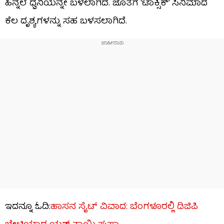
ಹಿನ್ನೆಲೆ ಧ್ವನಿಯನ್ನೇ ಬಳಲಾಗಿದೆ. ಜೊತೆಗೆ ‘ಟಾಕ್ಸಿಕ್’ ಸಿನಿಮಾದ
ಕೆಲ ದೃಶ್ಯಗಳನ್ನು ಸಹ ಬಳಸಲಾಗಿದೆ.
ಇದನ್ನೂ ಓದಿ:
ಹಾಸನ ಸೈಟ್ ವಿವಾದ: ಬೆಂಗಳೂರಲ್ಲಿ ಡಿಜಿಪಿ