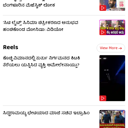
ಬೆಂಗಳೂರಿನ ಮೆಜೆಸ್ಟಿಕ್ ಲೋಕ
‘ಸಿಟಿ ಲೈಟ್ಸ್’ ಸಿನಿಮಾ ಚಿತ್ರೀಕರಣದ ಅನುಭವ
ಹಂಚಿಕೊಂಡ ಮೋನಿಷಾ: ವಿಡಿಯೋ
Reels
View More
ಕೊಚ್ಚಿ ವಿಮಾನದಲ್ಲಿ ತುರ್ತು ನಿರ್ಗಮನದ ಕಿಟಕಿ
ತೆರೆಯಲು ಯತ್ನಿಸಿದ ವ್ಯಕ್ತಿ; ಆಮೇಲೇನಾಯ್ತು?
ಸಿದ್ದರಾಮಯ್ಯ ಭೇಟಿಯಾದ ಮಾಜಿ ಸಚಿವ ಇಬ್ರಾಹಿಂ