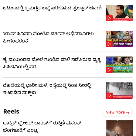
ಒಡಿಶಾದಲ್ಲಿ ಕೈಮಗ್ಗದ ಬಟ್ಟೆ ಖರೀದಿಸಿದ ಪ್ರಲ್ಹಾದ್ ಜೋಶಿ
‘ಬಾಸ್’ ಸಿನಿಮಾ ನೋಡಿದ ದರ್ಶನ್ ಅಭಿಮಾನಿಗಳು
ಹೀಗೆಂದರಂತೆ
ಕೈ ಮುಖಂಡನ ಮೇಲೆ ಗುಂಡಿನ ದಾಳಿ ನಡೆಸಿರುವ ದೃಶ್ಯ
ಸಿಸಿಟಿವಿಯಲ್ಲಿ ಸೆರೆ
ದೆಹಲಿಯಲ್ಲಿ ಭಾರೀ ಮಳೆ; ರಸ್ತೆಯಲ್ಲಿ ನಿಂತ ನೀರಲ್ಲಿ
ಈಜಾಡಿದ ಮಕ್ಕಳು
Reels
View More
ಟಾಕ್ಸಿಕ್ ಟ್ರೇಲರ್ ಲಾಂಚ್​​​ಗೆ ರುಕ್ಮಿಣಿ ವಸಂತ್
ಬೆಂಗಳೂರಿಗೆ ಎಂಟ್ರಿ