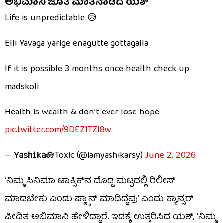
ಅಭಿಮಾನಿ ಜೊತೆ ಮಾತನಾಡಿದ ಯಶ್
Life is unpredictable 😥
Elli Yavaga yarige enagutte gottagalla
If it is possible 3 months once health check up
madskoli
Health is wealth & don’t ever lose hope
pic.twitter.com/9DEZ1TZI8w
— 𝗬𝗮𝘀𝗵𝗶𝗸𝗮🪷Toxic (@iamyashikarsy)
June 2, 2026
‘ನಿಮ್ಮ ಸಿನಿಮಾ ಟಾಕ್ಸಿಕ್​​ನ ದೊಡ್ಡ ಮಟ್ಟದಲ್ಲಿ ರಿಲೀಸ್
ಮಾಡಬೇಕು ಎಂದು ಪ್ಲ್ಯಾನ್ ಮಾಡಿದ್ದೆವು’ ಎಂದು ಕ್ಯಾನ್ಸರ್
ಪೀಡಿತ ಅಭಿಮಾನಿ ಹೇಳಿದ್ದಾರೆ. ಇದಕ್ಕೆ ಉತ್ತರಿಸಿದ ಯಶ್, ‘ನಿಮ್ಮ