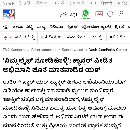
News9
हिन्दी 
తెలుగు 
मराठी
ગુજરાતી
বাংলা
ਪੰਜਾਬੀ
தமிழ்
AQI
ತಾಜಾ ಸುದ್ದಿ
ರಾಜ್ಯ
ಸಿನಿಮಾ
ಕ್ರಿಕೆಟ್​
ಫೋಟೋಗ್ಯಾಲರಿ
ಕ್ರೀಡೆ
ಕಾವೇರಿ ಕಿಚ್ಚು
ವಿಡಿಯೋ
ಹವಾಮಾನ
ಶಾರ್ಟ್ಸ್​
#ಡಿಕೆ ಶಿವಕ
TV9 Kannada
Entertainment
Sandalwood
Yash Comforts Cancer F
‘ನಿಮ್ಮ ಲೈಫ್ ನೋಡಿಕೊಳ್ಳಿ’; ಕ್ಯಾನ್ಸರ್ ಪೀಡಿತ
ಅಭಿಮಾನಿ ಜೊತೆ ಮಾತನಾಡಿದ ಯಶ್
ರಾಕಿಂಗ್ ಸ್ಟಾರ್ ಯಶ್ ಕ್ಯಾನ್ಸರ್ ಪೀಡಿತ ಅಭಿಮಾನಿಯೊಂದಿಗೆ
ವಿಡಿಯೋ ಕಾಲ್‌ನಲ್ಲಿ ಮಾತನಾಡಿ ಧೈರ್ಯ ತುಂಬಿದ್ದಾರೆ.
'ಟಾಕ್ಸಿಕ್' ಚಿತ್ರದ ಬಗ್ಗೆ ಮಾತನಾಡಿದಾಗ, ‘ನಿಮ್ಮ ಲೈಫ್
ನೋಡಿಕೊಳ್ಳಿ. ಸಿನಿಮಾ ಬರುತ್ತೆ, ಹೋಗುತ್ತೆ, ಆರೋಗ್ಯ ಮೊದಲು’
ಎಂದು ಯಶ್ ಹೇಳಿದ್ದಾರೆ. ಅಭಿಮಾನಿಗಳಿಗೆ ಯಶ್ ಅವರ ಈ
ಮಾನವೀಯತೆ ಮತ್ತು ಪ್ರೀತಿಯ ಸಂದೇಶ ವ್ಯಾಪಕ ಮೆಚ್ಚುಗೆ