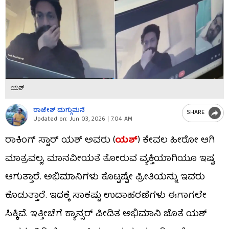
ಯಶ್
ರಾಜೇಶ್ ದುಗ್ಗುಮನೆ
SHARE
Updated on:
Jun 03, 2026 | 7:04 AM
ರಾಕಿಂಗ್ ಸ್ಟಾರ್ ಯಶ್ ಅವರು (
ಯಶ್
) ಕೇವಲ ಹೀರೋ ಆಗಿ
ಮಾತ್ರವಲ್ಲ, ಮಾನವೀಯತೆ ತೋರುವ ವ್ಯಕ್ತಿಯಾಗಿಯೂ ಇಷ್ಟ
ಆಗುತ್ತಾರೆ. ಅಭಿಮಾನಿಗಳು ಕೊಟ್ಟಷ್ಟೇ ಪ್ರೀತಿಯನ್ನು ಇವರು
ಕೊಡುತ್ತಾರೆ. ಇದಕ್ಕೆ ಸಾಕಷ್ಟು ಉದಾಹರಣೆಗಳು ಈಗಾಗಲೇ
ಸಿಕ್ಕಿವೆ. ಇತ್ತೀಚೆಗೆ ಕ್ಯಾನ್ಸರ್ ಪೀಡಿತ ಅಭಿಮಾನಿ ಜೊತೆ ಯಶ್