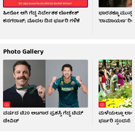
ಹೀರೋ ಆಗಿ ಗೆದ್ದ ನಿರ್ದೇಶಕ ಲೋಕೇಶ್
ಭಾರತಕ್ಕೂ ಮುನ್ನ 
ಕನಗರಾಜ್; ಮೊದಲ ದಿನ ಭರ್ಜರಿ ಗಳಿಕೆ
'ರಾಮಾಯಣ' ರಿಲೀ
Photo Gallery
ವರ್ಷದ ಟಿ20 ಆಟಗಾರ ಪ್ರಶಸ್ತಿ ಗೆದ್ದ ಟಿಮ್
ಮಳೆಯಲ್ಲೂ ಲಾಲ್
ಡೇವಿಡ್
ಭರ್ಜರಿ ಸ್ಪಂದನೆ: