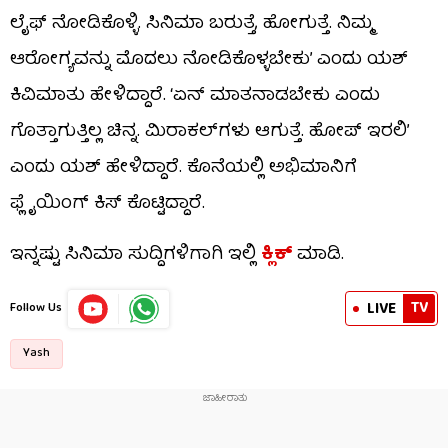
ಲೈಫ್ ನೋಡಿಕೊಳ್ಳಿ. ಸಿನಿಮಾ ಬರುತ್ತೆ, ಹೋಗುತ್ತೆ. ನಿಮ್ಮ
ಆರೋಗ್ಯವನ್ನು ಮೊದಲು ನೋಡಿಕೊಳ್ಳಬೇಕು’ ಎಂದು ಯಶ್
ಕಿವಿಮಾತು ಹೇಳಿದ್ದಾರೆ. ‘ಏನ್ ಮಾತನಾಡಬೇಕು ಎಂದು
ಗೊತ್ತಾಗುತ್ತಿಲ್ಲ ಚಿನ್ನ. ಮಿರಾಕಲ್​​ಗಳು ಆಗುತ್ತೆ. ಹೋಪ್ ಇರಲಿ’
ಎಂದು ಯಶ್ ಹೇಳಿದ್ದಾರೆ. ಕೊನೆಯಲ್ಲಿ ಅಭಿಮಾನಿಗೆ
ಫ್ಲೈಯಿಂಗ್ ಕಿಸ್ ಕೊಟ್ಟಿದ್ದಾರೆ.
ಇನ್ನಷ್ಟು ಸಿನಿಮಾ ಸುದ್ದಿಗಳಿಗಾಗಿ ಇಲ್ಲಿ
ಕ್ಲಿಕ್​
ಮಾಡಿ.
TV
LIVE
Follow Us
Yash