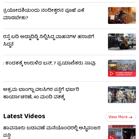
ತ್ರಯೋದಶಿಯಂದು ನಂದೀಶ್ವರನ ಪೂಜೆ ಏಕೆ
ಮಾಡಬೇಕು?
ರಸ್ತೆ ಬದಿ ಅಡ್ಡಾದಿಡ್ಡಿ ನಿಲ್ಲಿಸಿದ್ದ ವಾಹನಗಳ ಹರಾಜಿಗೆ
ಸಿದ್ಧತೆ
: ಕಂದಕಕ್ಕೆ ಉರುಳಿದ ಬಸ್, 7 ಪ್ರಯಾಣಿಕರು ಸಾವು
ಅಕ್ರಮ ಬಾಂಗ್ಲಾ ವಲಸಿಗರ ಪತ್ತೆಗೆ ಭರ್ಜರಿ
ಕಾರ್ಯಾಚರಣೆ, 40 ಮಂದಿ ವಶಕ್ಕೆ
Latest Videos
View More
ಹಾವನೂರು ಬಡಾವಣೆ ಮನೆಯೊಂದರಲ್ಲಿ ಅಸ್ಥಿಪಂಜರ
ಪತ್ತೆ!