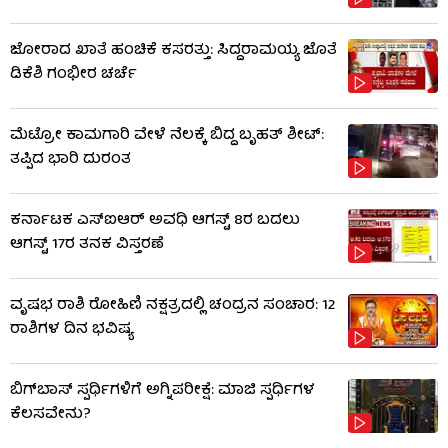
ಜೋರಾದ ಖಾತೆ ಹಂಚಿಕೆ ಕಸರತ್ತು: ಸಿದ್ದರಾಮಯ್ಯ ಜೊತೆ
ಡಿಕೆಶಿ ಗಂಭೀರ ಚರ್ಚೆ
ಮೆಟ್ರೋ ಕಾಮಗಾರಿ ವೇಳೆ ನೆಲಕ್ಕೆ ಬಿದ್ದ ಬೃಹತ್ ಶೀಟ್:
ತಪ್ಪಿದ ಭಾರಿ ದುರಂತ
ಕರ್ನಾಟಕ ಎಸ್‌ಐಆರ್ ಅವಧಿ ಆಗಸ್ಟ್ 8ರ ಬದಲು
ಆಗಸ್ಟ್ 17ರ ತನಕ ವಿಸ್ತರಣೆ
ವೃಷಭ ರಾಶಿ ರೋಹಿಣಿ ನಕ್ಷತ್ರದಲ್ಲಿ ಚಂದ್ರನ ಸಂಚಾರ: 12
ರಾಶಿಗಳ ದಿನ ಭವಿಷ್ಯ
ಬಿಗ್​​ಬಾಸ್​ ಸ್ಪರ್ಧಿಗಳಿಗೆ ಅಗ್ನಿಪರೀಕ್ಷೆ: ಮಾಜಿ ​​ಸ್ಪರ್ಧಿಗಳ
ಕೆಲಸವೇನು?