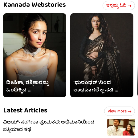
Kannada Webstories
ಇನ್ನಷ್ಟು ಓದಿ
ದೀಪಿಕಾ, ರಶ್ಮಿಕಾರನ್ನು
‘ಧುರಂಧರ್’ನಿಂದ
ಹಿಂದಿಕ್ಕಿದ ...
ಲಾಭವಾಗಲಿಲ್ಲ ನಟಿ ...
Latest Articles
View More
ವಿಜಯ್-ಸಂಗೀತಾ ಪ್ರೇಮಕಥೆ; ಅಭಿಮಾನಿಯಿಂದ
ಪತ್ನಿಯಾದ ಕಥೆ