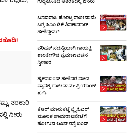
ವಾಗುವುದು,
ಗುಡ್ಡಕುಸಿತದ ಆತಂಕದಲ್ಲಿ ಜನರು
ಬಸವರಾಜ ಹೊರಟ್ಟಿ ರಾಜೀನಾಮೆ
ಬಗ್ಗೆ ಸಿಎಂ ಡಿಕೆ ಶಿವಕುಮಾರ್
ಹೇಳಿದ್ದೇನು?
ನಕೊಡಿ!
ಪರಿಷತ್ ಸದಸ್ಯೆಯಾಗಿ ಗಾಯತ್ರಿ
ಶಾಂತೇಗೌಡ ಪ್ರಮಾಣವಚನ
ಸ್ವೀಕಾರ
ಹೈಕಮಾಂಡ್​​ ಹೇಳಿದರೆ ಸಚಿವ
ಸ್ಥಾನಕ್ಕೆ ರಾಜೀನಾಮೆ: ಪ್ರಿಯಾಂಕ್​​
ಖರ್ಗೆ
ಣು, ತರಕಾರಿ
ಕೆಆರ್ ಮಾರುಕಟ್ಟೆ ಫ್ಲೈಓವರ್
್ಲಿ ನೀರು
ಮೂಲಕ ಚಾಮರಾಜಪೇಟೆಗೆ
ಹೋಗುವ ಲೂಪ್ ರಸ್ತೆ ಬಂದ್