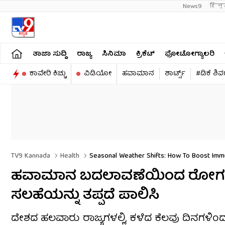
News9
हिन्
ತಾಜಾ ಸುದ್ದಿ
ರಾಜ್ಯ
ಸಿನಿಮಾ
ಕ್ರಿಕೆಟ್​
ಫೋಟೋಗ್ಯಾಲರಿ
ಕಾವೇರಿ ಕಿಚ್ಚು
ವಿಡಿಯೋ
ಹವಾಮಾನ
ಶಾರ್ಟ್ಸ್​
#ಡಿಕೆ ಶಿ
TV9 Kannada
Health
Seasonal Weather Shifts: How To Boost Immu
ಹವಾಮಾನ ಬದಲಾವಣೆಯಿಂದ ರೋಗನಿರೋ
ಸಲಹೆಯನ್ನು ತಪ್ಪದೆ ಪಾಲಿಸಿ
ದೇಶದ ಹಲವಾರು ರಾಜ್ಯಗಳಲ್ಲಿ, ಕಳೆದ ಕೆಲವು ದಿನಗ