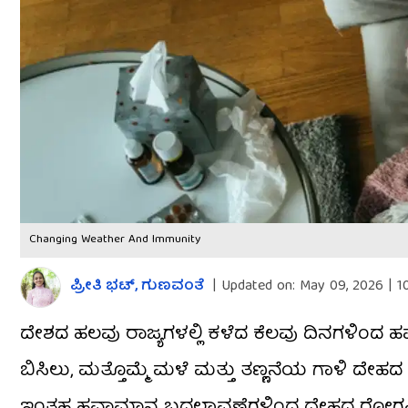
Changing Weather And Immunity
ಪ್ರೀತಿ ಭಟ್​, ಗುಣವಂತೆ
|
Updated on:
May 09, 2026 | 1
ದೇಶದ ಹಲವು ರಾಜ್ಯಗಳಲ್ಲಿ ಕಳೆದ ಕೆಲವು ದಿನಗಳಿಂದ ಹ
ಬಿಸಿಲು, ಮತ್ತೊಮ್ಮೆ ಮಳೆ ಮತ್ತು ತಣ್ಣನೆಯ ಗಾಳಿ ದೇಹ
ಇಂತಹ ಹವಾಮಾನ ಬದಲಾವಣೆಗಳಿಂದ ದೇಹದ ರೋಗನಿ