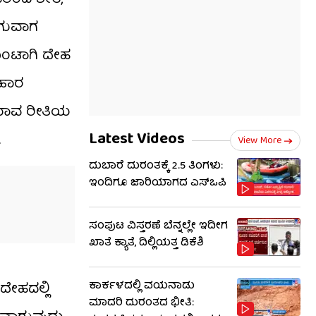
ಾಗುವಾಗ
 ಉಂಟಾಗಿ ದೇಹ
ಆಹಾರ
ಿ ಯಾವ ರೀತಿಯ
Latest Videos
.
View More
ದುಬಾರೆ ದುರಂತಕ್ಕೆ 2.5 ತಿಂಗಳು:
ಇಂದಿಗೂ ಜಾರಿಯಾಗದ ಎಸ್‌ಒಪಿ
ಸಂಪುಟ ವಿಸ್ತರಣೆ ಬೆನ್ನಲ್ಲೇ ಇದೀಗ
ಖಾತೆ ಕ್ಯಾತೆ, ದಿಲ್ಲಿಯತ್ತ ಡಿಕೆಶಿ
ಕಾರ್ಕಳದಲ್ಲಿ ವಯನಾಡು
ದೇಹದಲ್ಲಿ
ಮಾದರಿ ದುರಂತದ ಭೀತಿ: