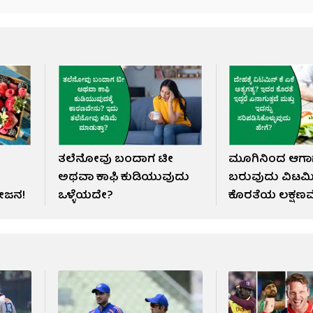
ತಲೆನೋವು ಬಂದಾಗ ಟೀ
ಮೂಗಿನಿಂದ ಆಗಾಗ
ಅಥವಾ ಕಾಫಿ ಕುಡಿಯುವುದು
ಬರುವುದು ವಿಟಮಿನ
ಯೋಜನ!
ಒಳ್ಳೆಯದೇ?
ಕೊರತೆಯ ಲಕ್ಷಣವ