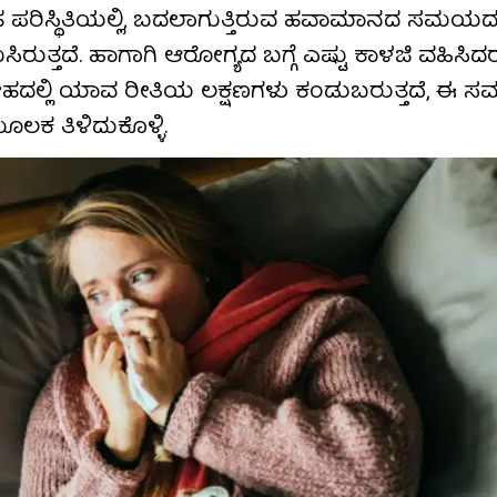
 ಪರಿಸ್ಥಿತಿಯಲ್ಲಿ, ಬದಲಾಗುತ್ತಿರುವ ಹವಾಮಾನದ ಸಮಯದಲ್
ರುತ್ತದೆ. ಹಾಗಾಗಿ ಆರೋಗ್ಯದ ಬಗ್ಗೆ ಎಷ್ಟು ಕಾಳಜಿ ವಹಿಸಿದ
ೇಹದಲ್ಲಿ ಯಾವ ರೀತಿಯ ಲಕ್ಷಣಗಳು ಕಂಡುಬರುತ್ತದೆ, ಈ ಸಮಸ
ಲಕ ತಿಳಿದುಕೊಳ್ಳಿ.