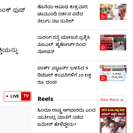
ಕೊನೆಯ ಆಷಾಢ ಶುಕ್ರವಾರ;
 ಜಂಕ್ ಫುಡ್
ಚಾಮುಂಡಿ ದರ್ಶನ ಪಡೆದ
ತೆಲುಗು ನಟ ಸುನಿಲ್
ಸುರಂಗ ರಸ್ತೆ ಯೋಜನೆ ಪ್ರಶ್ನಿಸಿ
ಪಿಐಎಲ್: ಹೈಕೋರ್ಟ್​​ನಿಂದ
ಿಯನ್ನು
ನೋಟಿಸ್​​
ಡಾರ್ಕ್ ಪ್ಯಾಟರ್ನ್ ಬಳಸಿದ 9
ಡಿಜಿಟಲ್ ಕಂಪನಿಗಳಿಗೆ 20 ಲಕ್ಷ
ರೂ. ದಂಡ!
TV
LIVE
Reels
View More
ಹಿಂದೂ ರಾಷ್ಟ್ರ ಆಗಬಾರದು ಎಂದ
ಯತೀಂದ್ರ ಮಾತಿಗೆ ಸಚಿವ
ಜಮೀರ್ ಹೇಳಿದ್ದೇನು?