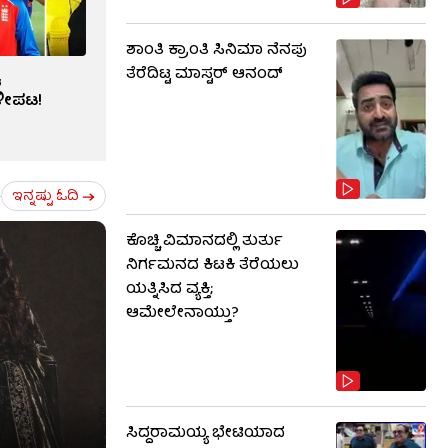
ಶಾಂತಿ ಕ್ರಾಂತಿ ಸಿನಿಮಾ ನೆನಪು
ವ
ತೆರೆದಿಟ್ಟ ಮಾಸ್ಟರ್ ಆನಂದ್
ೀಪಟ!
ಇನ್ನಷ್ಟು ಓದಿ
ಕೊಚ್ಚಿ ವಿಮಾನದಲ್ಲಿ ತುರ್ತು
ನಿರ್ಗಮನದ ಕಿಟಕಿ ತೆರೆಯಲು
ಯತ್ನಿಸಿದ ವ್ಯಕ್ತಿ;
ಆಮೇಲೇನಾಯ್ತು?
ಸಿದ್ದರಾಮಯ್ಯ ಭೇಟಿಯಾದ