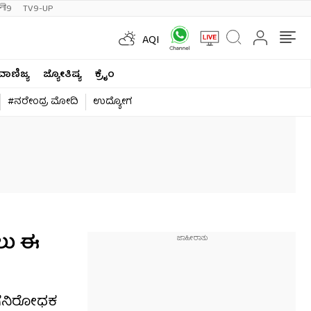
ी9
TV9-UP
AQI
ವಾಣಿಜ್ಯ
ಜ್ಯೋತಿಷ್ಯ
ಕ್ರೈಂ
#ನರೇಂದ್ರ ಮೋದಿ
ಉದ್ಯೋಗ
ಲು ಈ
ೋಗನಿರೋಧಕ