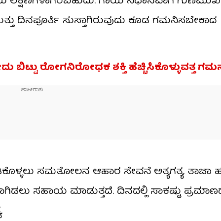
ಯ ಲಕ್ಷಣಗಳಾಗಿರಬಹುದು. ಗಾಯ ನಿಧಾನವಾಗಿ ಗುಣಮುಖ
ತ್ತು ದಿನಪೂರ್ತಿ ಸುಸ್ತಾಗಿರುವುದು ಕೂಡ ಗಮನಿಸಬೇಕಾದ
ಬಿಟ್ಟು ರೋಗನಿರೋಧಕ ಶಕ್ತಿ ಹೆಚ್ಚಿಸಿಕೊಳ್ಳುವತ್ತ ಗಮ
ಕೊಳ್ಳಲು ಸಮತೋಲನ ಆಹಾರ ಸೇವನೆ ಅತ್ಯಗತ್ಯ. ತಾಜಾ ಹಣ್
ಗಿಡಲು ಸಹಾಯ ಮಾಡುತ್ತದೆ. ದಿನದಲ್ಲಿ ಸಾಕಷ್ಟು ಪ್ರಮಾಣದಲ
.