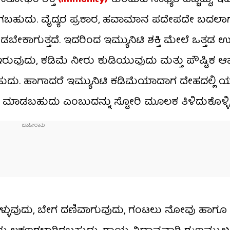
್ಚಾಗಬಹುದು. ವೈದ್ಯರ ಪ್ರಕಾರ, ಹವಾಮಾನ ಪದೇಪದೇ ಬದಲ
ಮಪಡಬೇಕಾಗುತ್ತದೆ. ಇದರಿಂದ ಇಮ್ಯುನಿಟಿ ಶಕ್ತಿ ಮೇಲೆ ಒತ್ತಡ
ಇರುವುದು, ಕಡಿಮೆ ನೀರು ಕುಡಿಯುವುದು ಮತ್ತು ಪೌಷ್ಟಿಕ 
ಿಸಬಹುದು. ಹಾಗಾದರೆ ಇಮ್ಯುನಿಟಿ ಕಡಿಮೆಯಾದಾಗ ದೇಹದಲ್ಲ
ನು ಮಾಡಬಹುದು ಎಂಬುದನ್ನು ಸ್ಟೋರಿ ಮೂಲಕ ತಿಳಿದುಕೊಳ್ಳಿ
ಿಕೊಳ್ಳುವುದು, ಬೇಗ ದಣಿವಾಗುವುದು, ಗಂಟಲು ನೋವು ಹಾಗೂ 