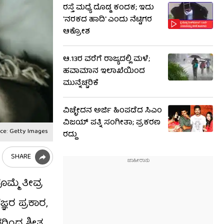
ರಸ್ತೆ ಮಧ್ಯೆ ದೊಡ್ಡ ಕಂದಕ; ಇದು
'ನರಕದ ಹಾದಿ' ಎಂದು ನೆಟ್ಟಿಗರ
ಆಕ್ರೋಶ
ಆ.13ರ ವರೆಗೆ ರಾಜ್ಯದಲ್ಲಿ ಮಳೆ;
ಹವಾಮಾನ ಇಲಾಖೆಯಿಂದ
ಮುನ್ನೆಚ್ಚರಿಕೆ
ವಿಚ್ಛೇದನ ಅರ್ಜಿ ಹಿಂಪಡೆದ ಸಿಎಂ
ವಿಜಯ್ ಪತ್ನಿ ಸಂಗೀತಾ; ಪ್ರಕರಣ
ce: Getty Images
ರದ್ದು
SHARE
್ಮೆ ತೀವ್ರ
ಞರ ಪ್ರಕಾರ,
ಇದರಿಂದ ಶೀತ,