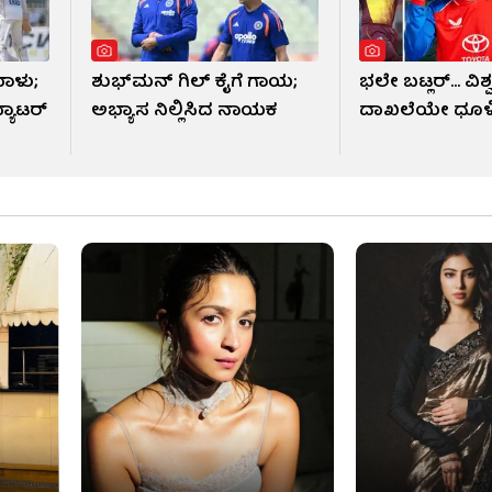
ಾಳು;
ಶುಭ್​ಮನ್ ಗಿಲ್ ಕೈಗೆ ಗಾಯ;
ಭಲೇ ಬಟ್ಲರ್... ವಿಶ್
ಬ್ಯಾಟರ್
ಅಭ್ಯಾಸ ನಿಲ್ಲಿಸಿದ ನಾಯಕ
ದಾಖಲೆಯೇ ಧೂಳ