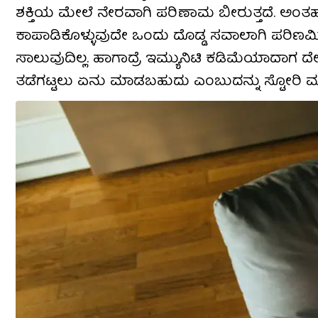
ಶಕ್ತಿಯ ಮೇಲೆ ನೇರವಾಗಿ ಪರಿಣಾಮ ಬೀರುತ್ತದೆ. ಅಂತಹ
ಕಾಪಾಡಿಕೊಳ್ಳುವುದೇ ಒಂದು ದೊಡ್ಡ ಸವಾಲಾಗಿ ಪರಿಣಮಿಸಿ
ಸಾಲುವುದಿಲ್ಲ. ಹಾಗಾದ್ರೆ ಇಮ್ಯುನಿಟಿ ಕಡಿಮೆಯಾದಾಗ ದ
ತಡೆಗಟ್ಟಲು ಏನು ಮಾಡಬಹುದು ಎಂಬುದನ್ನು ಸ್ಟೋರಿ ಮೂ