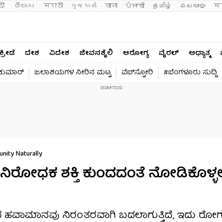
दी 
తెలుగు 
मराठी
ગુજરાતી
বাংলা
ਪੰਜਾਬੀ
தமிழ்
മലയാളം
मन
ಕ್ರೀಡೆ
ದೇಶ
ವಿದೇಶ
ಜೀವನಶೈಲಿ
ಆರೋಗ್ಯ
ವೈರಲ್​
ಅಧ್ಯಾತ್ಮ
ವಕುಮಾರ್​
ಜಲಾಶಯಗಳ ನೀರಿನ ಮಟ್ಟ
ವೆಬ್​ಸ್ಟೋರಿ
#ಬೆಂಗಳೂರು ಸುದ್ದಿ
nity Naturally
ಧಕ ಶಕ್ತಿ ಕುಂದದಂತೆ ನೋಡಿಕೊಳ್ಳ
ಳಿಂದ ಹವಾಮಾನವು ನಿರಂತರವಾಗಿ ಬದಲಾಗುತ್ತಿದೆ, ಇದು ರ