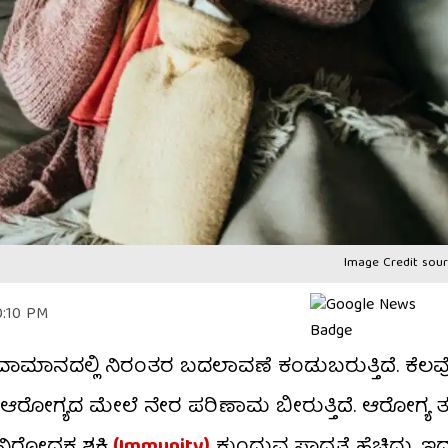
Image Credit sour
0:10 PM
ವಾಮಾನದಲ್ಲಿ ನಿರಂತರ ಬದಲಾವಣೆ ಕಂಡುಬರುತ್ತಿದೆ. ಕೆಲವೊಮ
ದ ಆರೋಗ್ಯದ ಮೇಲೆ ನೇರ ಪರಿಣಾಮ ಬೀರುತ್ತಿದೆ. ಆರೋಗ್ಯ ತಜ್
ರೋಧಕ ಶಕ್ತಿ
(Immunity)
ಕುಂದುವ ಸಾಧ್ಯತೆ ಹೆಚ್ಚಿದ್ದು, 