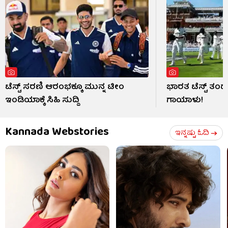
ಟೆಸ್ಟ್ ಸರಣಿ ಆರಂಭಕ್ಕೂ ಮುನ್ನ ಟೀಂ
ಭಾರತ ಟೆಸ್ಟ್ ತ
ಇಂಡಿಯಾಕ್ಕೆ ಸಿಹಿ ಸುದ್ದಿ
ಗಾಯಾಳು!
Kannada Webstories
ಇನ್ನಷ್ಟು ಓದಿ