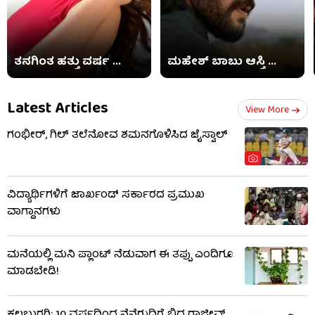
ತನಗಿಂತ ಹತ್ತು ವರ್ಷ ...
ಮಹೇಶ್ ಬಾಬು ಆಸ್ತಿ ...
Latest Articles
View More
ಗಂಭೀರ್, ಗಿಲ್ ತಲೆನೋವ ಶಮನಗೊಳಿಸಿದ ಜೈಸ್ವಾಲ್
ವಿದ್ಯಾರ್ಥಿಗಳಿಗೆ ಜಾರ್ಖಂಡ್ ಸರ್ಕಾರದ ಪ್ರಮುಖ
ವಾಗ್ದಾನಗಳು
ಮನೆಯಲ್ಲಿ ಮನಿ ಪ್ಲಾಂಟ್ ನೆಡುವಾಗ ಈ ತಪ್ಪು ಎಂದಿಗೂ
ಮಾಡಬೇಡಿ!
ಕಲಬುರಗಿ: 10 ವರ್ಷದಿಂದ ನೆನೆಗುದಿಗೆ ಬಿದ್ದ ರಾಜೀವ್