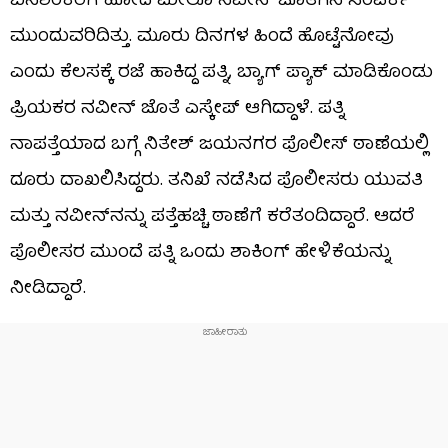
ಬನಶಂಕರಿಗೆ ಹೋದ ಮೇಲೂ ನವೀನ್ ಜೊತೆಗಿನ ಸಂಪರ್ಕ
ಮುಂದುವರಿದಿತ್ತು. ಮೂರು ದಿನಗಳ ಹಿಂದೆ ಹೊಟ್ಟೆನೋವು
ಎಂದು ಕೆಲಸಕ್ಕೆ ರಜೆ ಹಾಕಿದ್ದ ಪತ್ನಿ, ಬ್ಯಾಗ್ ಪ್ಯಾಕ್ ಮಾಡಿಕೊಂಡು
ಪ್ರಿಯಕರ ನವೀನ್ ಜೊತೆ ಎಸ್ಕೇಪ್ ಆಗಿದ್ದಾಳೆ. ಪತ್ನಿ
ನಾಪತ್ತೆಯಾದ ಬಗ್ಗೆ ನಿತೇಶ್ ಜಯನಗರ ಪೊಲೀಸ್ ಠಾಣೆಯಲ್ಲಿ
ದೂರು ದಾಖಲಿಸಿದ್ದರು. ತನಿಖೆ ನಡೆಸಿದ ಪೊಲೀಸರು ಯುವತಿ
ಮತ್ತು ನವೀನ್‌ನನ್ನು ಪತ್ತೆಹಚ್ಚಿ ಠಾಣೆಗೆ ಕರೆತಂದಿದ್ದಾರೆ. ಆದರೆ
ಪೊಲೀಸರ ಮುಂದೆ ಪತ್ನಿ ಒಂದು ಶಾಕಿಂಗ್​​​ ಹೇಳಿಕೆಯನ್ನು
ನೀಡಿದ್ದಾರೆ.