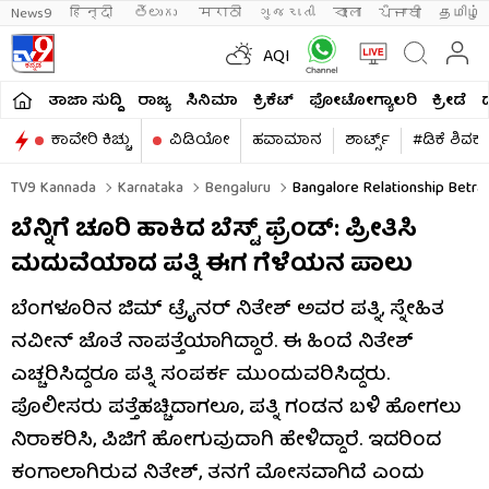
News9
हिन्दी 
తెలుగు 
मराठी
ગુજરાતી
বাংলা
ਪੰਜਾਬੀ
தமிழ்
AQI
ತಾಜಾ ಸುದ್ದಿ
ರಾಜ್ಯ
ಸಿನಿಮಾ
ಕ್ರಿಕೆಟ್​
ಫೋಟೋಗ್ಯಾಲರಿ
ಕ್ರೀಡೆ
ಕಾವೇರಿ ಕಿಚ್ಚು
ವಿಡಿಯೋ
ಹವಾಮಾನ
ಶಾರ್ಟ್ಸ್​
#ಡಿಕೆ ಶಿವಕ
TV9 Kannada
Karnataka
Bengaluru
Bangalore Relationship Betray
ಬೆನ್ನಿಗೆ ಚೂರಿ ಹಾಕಿದ ಬೆಸ್ಟ್ ಫ್ರೆಂಡ್: ಪ್ರೀತಿಸಿ
ಮದುವೆಯಾದ ಪತ್ನಿ ಈಗ ಗೆಳೆಯನ ಪಾಲು
ಬೆಂಗಳೂರಿನ ಜಿಮ್ ಟ್ರೈನರ್ ನಿತೇಶ್ ಅವರ ಪತ್ನಿ, ಸ್ನೇಹಿತ
ನವೀನ್ ಜೊತೆ ನಾಪತ್ತೆಯಾಗಿದ್ದಾರೆ. ಈ ಹಿಂದೆ ನಿತೇಶ್
ಎಚ್ಚರಿಸಿದ್ದರೂ ಪತ್ನಿ ಸಂಪರ್ಕ ಮುಂದುವರಿಸಿದ್ದರು.
ಪೊಲೀಸರು ಪತ್ತೆಹಚ್ಚಿದಾಗಲೂ, ಪತ್ನಿ ಗಂಡನ ಬಳಿ ಹೋಗಲು
ನಿರಾಕರಿಸಿ, ಪಿಜಿಗೆ ಹೋಗುವುದಾಗಿ ಹೇಳಿದ್ದಾರೆ. ಇದರಿಂದ
ಕಂಗಾಲಾಗಿರುವ ನಿತೇಶ್, ತನಗೆ ಮೋಸವಾಗಿದೆ ಎಂದು