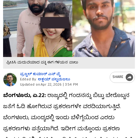
ಪ್ರೀತಿಸಿ ಮದುವೆಯಾದ ಪತ್ನಿ ಈಗ ಗೆಳೆಯನ ಪಾಲು
ಪ್ರಜ್ವಲ್​ ಕುಮಾರ್ ಎನ್​ ವೈ
SHARE
Edited By:
ಅಕ್ಷಯ್​ ಪಲ್ಲಮಜಲು​​
Updated on:
Apr 22, 2026 | 3:54 PM
ಬೆಂಗಳೂರು, ಏ.22:
ರಾಜ್ಯದಲ್ಲಿ ಗಂಡನನ್ನು ಬಿಟ್ಟು ಬೇರೊಬ್ಬನ
ಜತೆಗೆ ಓಡಿ ಹೋಗಿರುವ ಪ್ರಕರಣಗಳೇ ವರದಿಯಾಗುತ್ತಿದೆ.
ಬೆಂಗಳೂರು, ಮಂಡ್ಯದಲ್ಲಿ ಇಂದು ಬೆಳಿಗ್ಗೆಯಿಂದ ಎರಡು
ಪ್ರಕರಣಗಳು ಪತ್ತೆಯಾಗಿದೆ. ಇದೀಗ ಮತ್ತೊಂದು ಪ್ರಕರಣ