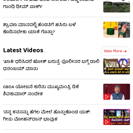
ಗಾಂಧಿ ಥೀಮ್ ಪಾರ್ಕ್
ಶ್ರಾವಣ ಮಾಸದಲ್ಲಿ ಹೆಂಡತಿಗೆ ಹಸಿರು ಬಳೆ
ಕೊಡಿಸಬೇಕು ಯಾಕೆ ಗೊತ್ತಾ?
Latest Videos
View More
‘ಖಾಕಿ’ ಧರಿಸಿದರೆ ಜೋಶ್ ಬರುತ್ತೆ: ಪೊಲೀಸರ ಬಗ್ಗೆ ಡಾಲಿ
ಧನಂಜಯ್ ಮಾತು
GBDA ಯೋಜನೆ ಕುರಿತು ಮುಖ್ಯಮಂತ್ರಿ ಡಿಕೆ
ಶಿವಕುಮಾರ್ ಸಂದೇಶ
‘ನನ್ನ ಕನಸನ್ನು ಹೆಗಲ ಮೇಲೆ ಹೊತ್ತುಕೊಂಡ ಯಶ್:
ಗೀತು ಮೋಹನ್​​ದಾಸ್ ಭಾವುಕ