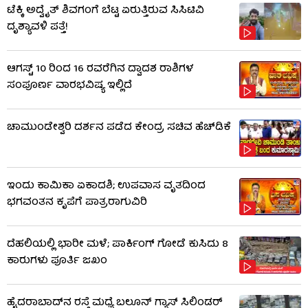
ಟೆಕ್ಕಿ ಅದ್ವೈತ್ ಶಿವಗಂಗೆ ಬೆಟ್ಟ ಏರುತ್ತಿರುವ ಸಿಸಿಟಿವಿ
ದೃಶ್ಯಾವಳಿ ಪತ್ತೆ!
ಆಗಸ್ಟ್ 10 ರಿಂದ 16 ರವರೆಗಿನ ದ್ವಾದಶ ರಾಶಿಗಳ
ಸಂಪೂರ್ಣ ವಾರಭವಿಷ್ಯ ಇಲ್ಲಿದೆ
ಚಾಮುಂಡೇಶ್ವರಿ ದರ್ಶನ ಪಡೆದ ಕೇಂದ್ರ ಸಚಿವ ಹೆಚ್​​ಡಿಕೆ
ಇಂದು ಕಾಮಿಕಾ ಏಕಾದಶಿ; ಉಪವಾಸ ವೃತದಿಂದ
ಭಗವಂತನ ಕೃಪೆಗೆ ಪಾತ್ರರಾಗುವಿರಿ
ದೆಹಲಿಯಲ್ಲಿ ಭಾರೀ ಮಳೆ; ಪಾರ್ಕಿಂಗ್ ಗೋಡೆ ಕುಸಿದು 8
ಕಾರುಗಳು ಪೂರ್ತಿ ಜಖಂ
ಹೈದರಾಬಾದ್​ನ ರಸ್ತೆ ಮಧ್ಯೆ ಬಲೂನ್ ಗ್ಯಾಸ್ ಸಿಲಿಂಡರ್