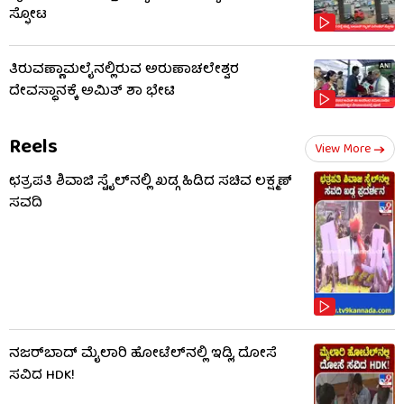
ಸ್ಫೋಟ
ತಿರುವಣ್ಣಾಮಲೈನಲ್ಲಿರುವ ಅರುಣಾಚಲೇಶ್ವರ
ದೇವಸ್ಥಾನಕ್ಕೆ ಅಮಿತ್ ಶಾ ಭೇಟಿ
Reels
View More
ಛತ್ರಪತಿ ಶಿವಾಜಿ ಸ್ಟೈಲ್​ನಲ್ಲಿ ಖಡ್ಗ ಹಿಡಿದ ಸಚಿವ ಲಕ್ಷ್ಮಣ್
ಸವದಿ
ನಜರ್‌ಬಾದ್ ಮೈಲಾರಿ ಹೋಟೆಲ್‌ನಲ್ಲಿ ಇಡ್ಲಿ, ದೋಸೆ
ಸವಿದ HDK!