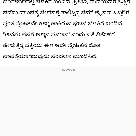
ಬೆಂಗಳೂರಿನಲ್ಲಿ ಬೆಳಕಿಗೆ ಬಂದಿದೆ. ಪ್ರೀತಿಸಿ, ಮನೆಯವರ ಒಪ್ಪಿಗೆ
ಪಡೆದು ದಾಂಪತ್ಯ ಜೀವನಕ್ಕೆ ಕಾಲಿಟ್ಟಿದ್ದ ಜಿಮ್ ಟ್ರೈನರ್ ಒಬ್ಬರಿಗೆ
ಸ್ವಂತ ಸ್ನೇಹಿತನೇ ಕಣ್ಣು ಹಾಕಿರುವ ಘಟನೆ ಬೆಳಕಿಗೆ ಬಂದಿದೆ.
“ಅವನು ನನಗೆ ಅಣ್ಣನ ಸಮಾನ” ಎಂದು ಪತಿ ನಿತೇಶ್‌ಗೆ
ಹೇಳುತ್ತಿದ್ದ ಪತ್ನಿಯು ಈಗ ಅದೇ ಸ್ನೇಹಿತನ ಜೊತೆ
ನಾಪತ್ತೆಯಾಗಿರುವುದು ಸಂಚಲನ ಮೂಡಿಸಿದೆ.