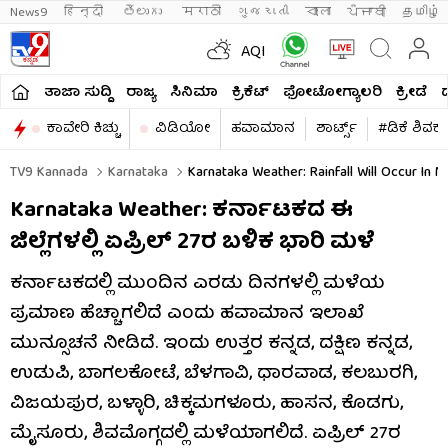
News9
हिन्दी 
తెలుగు 
मराठी
ગુજરાતી
বাংলা
ਪੰਜਾਬੀ
தமிழ்
AQI
ತಾಜಾ ಸುದ್ದಿ
ರಾಜ್ಯ
ಸಿನಿಮಾ
ಕ್ರಿಕೆಟ್​
ಫೋಟೋಗ್ಯಾಲರಿ
ಕ್ರೀಡೆ
ಕಾವೇರಿ ಕಿಚ್ಚು
ವಿಡಿಯೋ
ಹವಾಮಾನ
ಶಾರ್ಟ್ಸ್​
#ಡಿಕೆ ಶಿವಕ
TV9 Kannada
Karnataka
Karnataka Weather: Rainfall Will Occur In M
Karnataka Weather: ಕರ್ನಾಟಕದ ಈ
ಜಿಲ್ಲೆಗಳಲ್ಲಿ ಏಪ್ರಿಲ್ 27ರ ಬಳಿಕ ಭಾರಿ ಮಳೆ
ಕರ್ನಾಟಕದಲ್ಲಿ ಮುಂದಿನ ಎರಡು ದಿನಗಳಲ್ಲಿ ಮಳೆಯ
ಪ್ರಮಾಣ ಹೆಚ್ಚಾಗಲಿದೆ ಎಂದು ಹವಾಮಾನ ಇಲಾಖೆ
ಮುನ್ಸೂಚನೆ ನೀಡಿದೆ. ಇಂದು ಉತ್ತರ ಕನ್ನಡ, ದಕ್ಷಿಣ ಕನ್ನಡ,
ಉಡುಪಿ, ಬಾಗಲಕೋಟೆ, ಬೆಳಗಾವಿ, ಧಾರವಾಡ, ಕಲಬುರಗಿ,
ವಿಜಯಪುರ, ಬಳ್ಳಾರಿ, ಚಿಕ್ಕಮಗಳೂರು, ಹಾಸನ, ಕೊಡಗು,
ಮೈಸೂರು, ಶಿವಮೊಗ್ಗದಲ್ಲಿ ಮಳೆಯಾಗಲಿದೆ. ಏಪ್ರಿಲ್ 27ರ