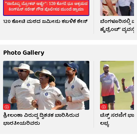
120 ಕೋಟಿ ಮಠದ ಜಮೀನು ಕಬಳಿಕೆ ಕೇಸ್
ಬೆಂಗಳೂರಿನಲ್ಲಿ ಮ
ಹೈಡ್ರೆಂಟ್’ ವ್ಯವಸ್
Photo Gallery
ಶ್ರೀಲಂಕಾ ವಿರುದ್ಧ ದ್ವಿಶತಕ ಬಾರಿಸಿರುವ
ಟೆಸ್ಟ್ ಸರಣಿಗೆ ಭಾ
ಭಾರತೀಯರಿವರು
ಲಭ್ಯ