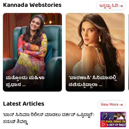
Kannada Webstories
ಇನ್ನಷ್ಟು ಓದಿ
ಮತ್ತೊಂದು ಮಹಿಳಾ
‘ವಾರಣಾಸಿ’ ಸಿನಿಮಾನಲ್ಲಿ
ಪ್ರಧಾನ ...
ನಟಿಸುತ್ತಿದ್ದಾರಾ ...
Latest Articles
View More
‘ಬಾಸ್ ಸಿನಿಮಾ ರಿಲೀಸ್ ಮಾಡಲು ದರ್ಶನ್ ಒಪ್ಪಿದ್ದಾರೆ’:
ತನುಷ್ ಶಿವಣ್ಣ