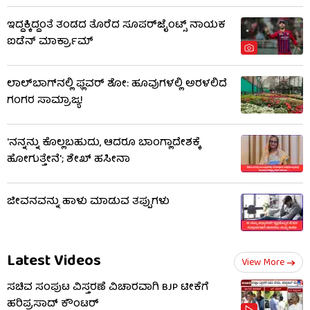
ಇದ್ದಕ್ಕಿದ್ದಂತೆ ತಂಡದ ತೊರೆದ ಸೂಪರ್‌ಜೈಂಟ್ಸ್ ನಾಯಕ
ಐಡೆನ್ ಮಾರ್ಕ್ರಾಮ್
ಲಾಲ್‌ಬಾಗ್‌ನಲ್ಲಿ ಫ್ಲವರ್‌ ಶೋ: ಹೂವುಗಳಲ್ಲಿ ಅರಳಲಿದೆ
ಗಂಗರ ಸಾಮ್ರಾಜ್ಯ!
'ನನ್ನನ್ನು ಕೊಲ್ಲಬಹುದು, ಆದರೂ ಬಾಂಗ್ಲಾದೇಶಕ್ಕೆ
ಹೋಗುತ್ತೇನೆ'; ಶೇಖ್ ಹಸೀನಾ
ಜೀವನವನ್ನು ಹಾಳು ಮಾಡುವ ತಪ್ಪುಗಳು
Latest Videos
View More
ಸಚಿವ ಸಂಪುಟ ವಿಸ್ತರಣೆ ವಿಚಾರವಾಗಿ BJP ಟೀಕೆಗೆ
ಹರಿಪ್ರಸಾದ್ ಕೌಂಟರ್​​