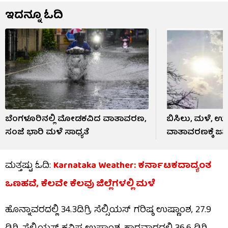
ಇದನ್ನೂ ಓದಿ
ಬೆಂಗಳೂರಿನಲ್ಲಿ ಮೋಡಕವಿದ ವಾತಾವರಣ,
ಬಿಸಿಲು, ಮಳೆ, ಉರ
ಸಂಜೆ ಭಾರಿ ಮಳೆ ಸಾಧ್ಯತೆ
ವಾತಾವರಣಕ್ಕೆ ಜನ
ಮತ್ತಷ್ಟು ಓದಿ:
Karnataka Weather: ಕರ್ನಾಟಕದಾದ್ಯಂತ
ಒಣಹವೆ, ಕೆಲವೇ ಕೆಲವು ಜಿಲ್ಲೆಗಳಲ್ಲಿ ಮಳೆ
ಹೊನ್ನಾವರದಲ್ಲಿ 34.3ಡಿಗ್ರಿ ಸೆಲ್ಸಿಯಸ್ ಗರಿಷ್ಠ ಉಷ್ಣಾಂಶ, 27.9